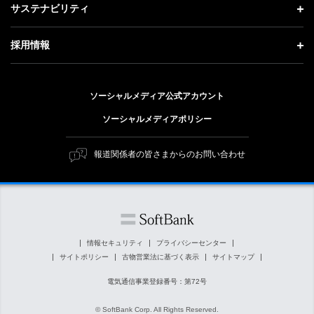
投資家情報 トップ
記者説明会
サステナビリティ
事業紹介
技術戦略
経営方針
ソフトバンクニュース
サステナビリティ トップ
ガバナンス
採用情報
人材戦略
IRライブラリー
トップメッセージ
社会貢献活動
採用情報 トップ
財務情報
ESG方針・体制
ソーシャルメディア公式アカウント
公開情報
新卒採用
個人投資家の皆さまへ
ソーシャルメディアポリシー
価値創造プロセス
キャリア採用
株式と社債について
マテリアリティ（重要課題）
報道関係者の皆さまからのお問い合わせ
障がい者採用
コーポレート・ガバナンス
ESGの主な取り組み
ソフトバンク クルー採用
IRニュース
ESG関連資料
外部評価・イニシアチブ
情報セキュリティ
プライバシーセンター
サイトポリシー
古物営業法に基づく表示
サイトマップ
社会貢献活動
電気通信事業登録番号：第72号
© SoftBank Corp. All Rights Reserved.