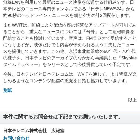
無線LANを利用して最新のニュース映像を伝送する仕組みです。日
本テレビのニュース専門チャンネルである『日テレNEWS24』から
約90秒のヘッドライン・ニュースを朝と夕方の計2回配信します。
またWVITは、無線により配信内容の頻繁なアップデートが可能であ
ることから、重大なニュースについては「号外」として速報映像を
配信することも検討しています。音声は、FMラジオで受信すること
になりますが、映像だけでも内容が伝えられるよう工夫したニュー
スを提供していきます。この他、京浜東北線沿線の60年代・70年代
の様子を、日本テレビのアーカイブのなかから再編集した『Skyblue
タイムトラベラー』をシリーズとして今後提供していく予定です。
今後、日本テレビと日本テレコムは、WVITを通じて、より皆様が楽
しめるようなコンテンツ配信の拡充を目指し協力していきます。
別紙
以上
本件に関するお問合せは下記までお願いいたします。
日本テレコム株式会社 広報室
お問い合わせ