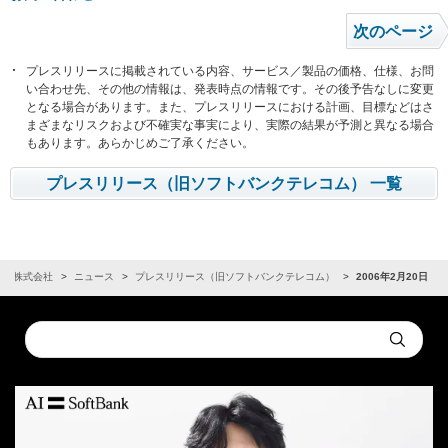
次のページ
プレスリリースに掲載されている内容、サービス／製品の価格、仕様、お問
い合わせ先、その他の情報は、発表時点の情報です。その後予告なしに変更
となる場合があります。また、プレスリリースにおける計画、目標などはさ
まざまなリスクおよび不確実な事実により、実際の結果が予測と異なる場合
もあります。あらかじめご了承ください。
プレスリリース（旧ソフトバンクテレコム） 一覧
ンク株式会社
ニュース
プレスリリース（旧ソフトバンクテレコム）
2006年2月20日
Conduct
Submit
a
search