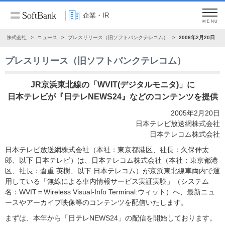
企業・IR
MENU
ンク株式会社
ニュース
プレスリリース（旧ソフトバンクテレコム）
2006年2月20日
プレスリリース（旧ソフトバンクテレコム）
JR京浜東北線の「WVIT(デジタルモニタ)」に
日本テレビが『日テレNEWS24』などのコンテンツを提供
2005年2月20日
日本テレビ放送網株式会社
日本テレコム株式会社
日本テレビ放送網株式会社（本社：東京都港区、社長：久保伸太
郎、以下 日本テレビ）は、日本テレコム株式会社（本社：東京都港
区、社長：倉重 英樹、以下 日本テレコム）が京浜東北線車両内で運
用している「無線による車内情報サービス実証実験」（システム
名：WVIT＝Wireless Visual-Info Terminal:ウィット）へ、最新ニュ
ースやアーカイブ映像等のコンテンツを配信いたします。
まずは、本年から「日テレNEWS24」の配信を開始しております。