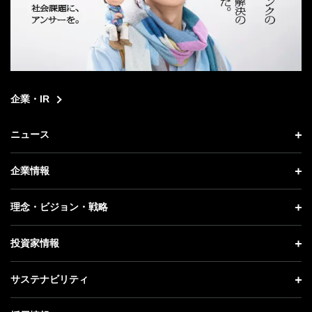
企業・IR
ニュース
ニュース トップ
企業情報
プレスリリース
企業情報 トップ
理念・ビジョン・戦略
お知らせ
社長メッセージ
理念・ビジョン・戦略 トップ
投資家情報
更新情報
会社概要
成長戦略「Activate AI for Society」
投資家情報 トップ
記者説明会
サステナビリティ
事業紹介
技術戦略
経営方針
ソフトバンクニュース
サステナビリティ トップ