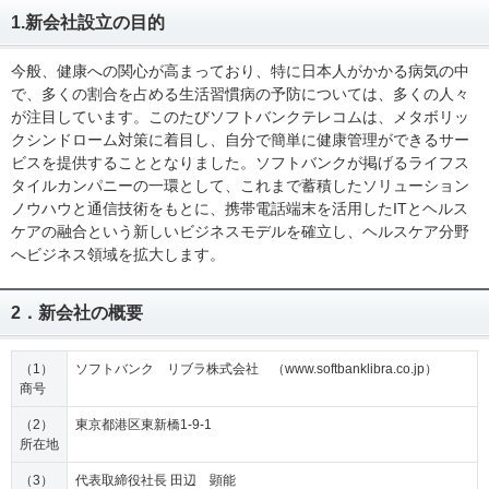
1.新会社設立の目的
今般、健康への関心が高まっており、特に日本人がかかる病気の中
で、多くの割合を占める生活習慣病の予防については、多くの人々
が注目しています。このたびソフトバンクテレコムは、メタボリッ
クシンドローム対策に着目し、自分で簡単に健康管理ができるサー
ビスを提供することとなりました。ソフトバンクが掲げるライフス
タイルカンパニーの一環として、これまで蓄積したソリューション
ノウハウと通信技術をもとに、携帯電話端末を活用したITとヘルス
ケアの融合という新しいビジネスモデルを確立し、ヘルスケア分野
へビジネス領域を拡大します。
2．新会社の概要
（1）
ソフトバンク リブラ株式会社 （www.softbanklibra.co.jp）
商号
（2）
東京都港区東新橋1-9-1
所在地
（3）
代表取締役社長 田辺 顕能