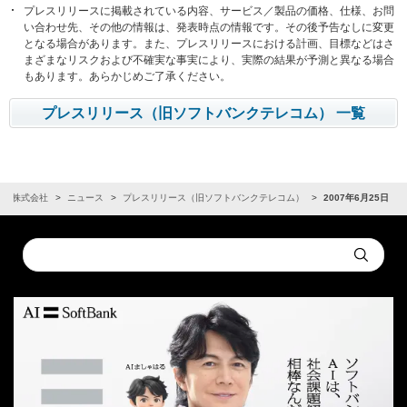
プレスリリースに掲載されている内容、サービス／製品の価格、仕様、お問
い合わせ先、その他の情報は、発表時点の情報です。その後予告なしに変更
となる場合があります。また、プレスリリースにおける計画、目標などはさ
まざまなリスクおよび不確実な事実により、実際の結果が予測と異なる場合
もあります。あらかじめご了承ください。
プレスリリース（旧ソフトバンクテレコム） 一覧
ンク株式会社
ニュース
プレスリリース（旧ソフトバンクテレコム）
2007年6月25日
Conduct
Submit
a
search