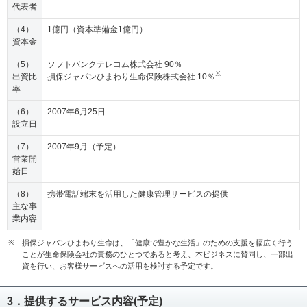
代表者
（4）
1億円（資本準備金1億円）
資本金
（5）
ソフトバンクテレコム株式会社 90％
※
出資比
損保ジャパンひまわり生命保険株式会社 10％
率
（6）
2007年6月25日
設立日
（7）
2007年9月（予定）
営業開
始日
（8）
携帯電話端末を活用した健康管理サービスの提供
主な事
業内容
※
損保ジャパンひまわり生命は、「健康で豊かな生活」のための支援を幅広く行う
ことが生命保険会社の責務のひとつであると考え、本ビジネスに賛同し、一部出
資を行い、お客様サービスへの活用を検討する予定です。
3．提供するサービス内容(予定)