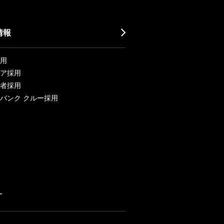
情報
用
ア採用
者採用
バンク クルー採用
ー