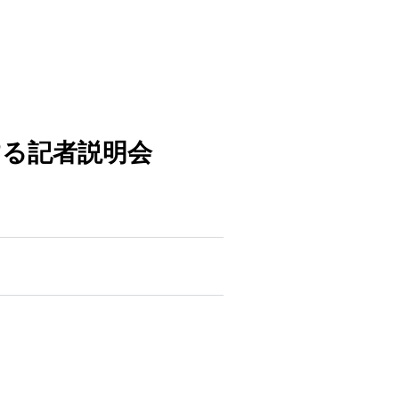
する
記者説明会