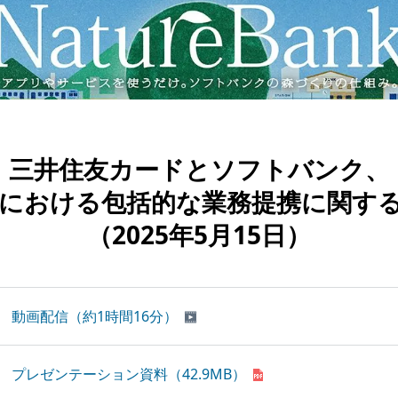
三井住友カードとソフトバンク、
における包括的な
業務提携に関す
（2025年5月15日）
動画配信（約1時間16分）
プレゼンテーション資料
（42.9MB）