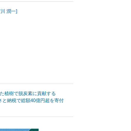
川 潤一]
じた植樹で脱炭素に貢献する
るさと納税で総額40億円超を寄付