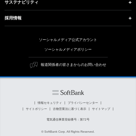
記者説明会
サステナビリティ
事業紹介
技術戦略
経営方針
ソフトバンクニュース
サステナビリティ トップ
ガバナンス
採用情報
人材戦略
IRライブラリー
トップメッセージ
社会貢献活動
採用情報 トップ
財務情報
ESG方針・体制
ソーシャルメディア公式アカウント
公開情報
新卒採用
個人投資家の皆さまへ
ソーシャルメディアポリシー
価値創造プロセス
キャリア採用
株式と社債について
マテリアリティ（重要課題）
報道関係者の皆さまからのお問い合わせ
障がい者採用
コーポレート・ガバナンス
ESGの主な取り組み
ソフトバンク クルー採用
IRニュース
ESG関連資料
外部評価・イニシアチブ
情報セキュリティ
プライバシーセンター
サイトポリシー
古物営業法に基づく表示
サイトマップ
社会貢献活動
電気通信事業登録番号：第72号
© SoftBank Corp. All Rights Reserved.