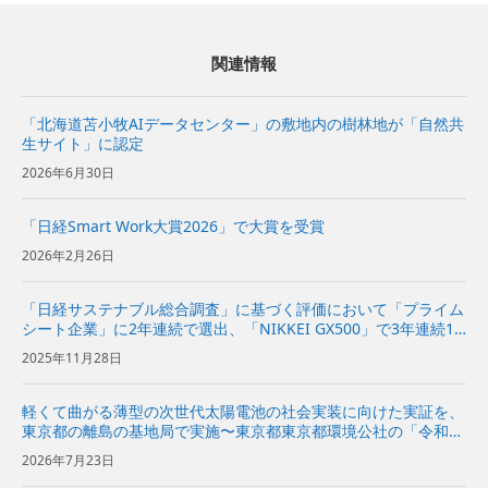
関連情報
「北海道苫小牧AIデータセンター」の敷地内の樹林地が「自然共
生サイト」に認定
2026年6月30日
「日経Smart Work大賞2026」で大賞を受賞
2026年2月26日
「日経サステナブル総合調査」に基づく評価において「プライム
シート企業」に2年連続で選出、「NIKKEI GX500」で3年連続1
位を獲得
2025年11月28日
軽くて曲がる薄型の次世代太陽電池の社会実装に向けた実証を、
東京都の離島の基地局で実施〜東京都東京都環境公社の「令和8
年度 次世代再生可能エネルギー技術社会実装推進事業」に採択
2026年7月23日
～