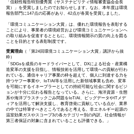
「信頼性報告特別優秀賞（サステナビリティ情報審査協会会長
賞）」を受賞しましたのでお知らせします。なお、本年度は環境
報告部門に147点の応募があり、42点が各賞を受賞しました。
「環境コミュニケーション大賞」は、優れた環境報告を表彰する
ことにより、事業者の環境経営および環境コミュニケーションへ
の取り組みを促進するとともに、環境情報開示の質の向上を図る
ことを目的とする表彰制度です。
受賞理由
（「第24回環境コミュニケーション大賞」講評から抜
粋）
「SDGsを成長のキードライバーとして、DXによる社会・産業構
造変革の支援を目指し、情報技術を活用して環境への貢献が行わ
れている。通信キャリア事業の枠を超えて、個人に到達する力を
持つヤフー事業や、IoT/AI等を活用した新領域事業も含め、変革
を可能にするイネーブラーとしての持続可能な社会に関するビジ
ョンが十分に伝わる報告となっている。さらに、海洋資源・生態
系や海洋プラスチックごみ問題をIoT/AI、ビッグデータやITメデ
ィアを活用して解決支援し、教育啓発に貢献している点が、業界
の中では特筆すべきところであると考える。非エネルギー起源の
温室効果ガスやスコープ3の各カテゴリー別の内訳、社会情報が
第三者保証の対象に含まれていることも評価できる。」