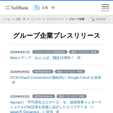
企業・IR
MENU
ホーム
企業・IR
ニュース
プレスリリース
グループ企業
ENGLISH
グループ企業プレスリリース
2026年8月7日
アイティメディア株式会社
製品・サービス・料金
Webメディア「ねとらぼ」開設15周年！
2026年8月6日
BBIX株式会社
製品・サービス・料金
OCXのXaaS Connectionの接続先に Google Cloud を追加
2026年8月5日
株式会社Agoop
製品・サービス・料金
Agoopの「平均滞在人口データ」を、技研商事インターナ
ショナルのAI活用を前提に設計したエリアデータ「c-
japanⓇ Dynamics」に提供