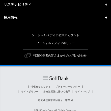
投資家情報 トップ
記者説明会
サステナビリティ
事業紹介
技術戦略
経営方針
ソフトバンクニュース
サステナビリティ トップ
ガバナンス
採用情報
人材戦略
IRライブラリー
トップメッセージ
社会貢献活動
採用情報 トップ
財務情報
ESG方針・体制
ソーシャルメディア公式アカウント
公開情報
新卒採用
個人投資家の皆さまへ
ソーシャルメディアポリシー
価値創造プロセス
キャリア採用
株式と社債について
マテリアリティ（重要課題）
報道関係者の皆さまからのお問い合わせ
障がい者採用
コーポレート・ガバナンス
ESGの主な取り組み
ソフトバンク クルー採用
IRニュース
ESG関連資料
外部評価・イニシアチブ
情報セキュリティ
プライバシーセンター
サイトポリシー
古物営業法に基づく表示
サイトマップ
社会貢献活動
電気通信事業登録番号：第72号
© SoftBank Corp. All Rights Reserved.