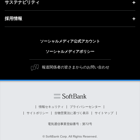
記者説明会
サステナビリティ
事業紹介
技術戦略
経営方針
ソフトバンクニュース
サステナビリティ トップ
ガバナンス
採用情報
人材戦略
IRライブラリー
トップメッセージ
社会貢献活動
採用情報 トップ
財務情報
ESG方針・体制
ソーシャルメディア公式アカウント
公開情報
新卒採用
個人投資家の皆さまへ
ソーシャルメディアポリシー
価値創造プロセス
キャリア採用
株式と社債について
マテリアリティ（重要課題）
報道関係者の皆さまからのお問い合わせ
障がい者採用
コーポレート・ガバナンス
ESGの主な取り組み
ソフトバンク クルー採用
IRニュース
ESG関連資料
外部評価・イニシアチブ
情報セキュリティ
プライバシーセンター
サイトポリシー
古物営業法に基づく表示
サイトマップ
社会貢献活動
電気通信事業登録番号：第72号
© SoftBank Corp. All Rights Reserved.