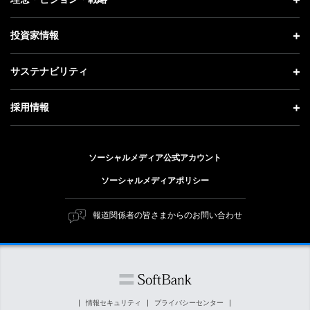
お知らせ
社長メッセージ
理念・ビジョン・戦略 トップ
投資家情報
更新情報
会社概要
成長戦略「Activate AI for Society」
投資家情報 トップ
記者説明会
サステナビリティ
事業紹介
技術戦略
経営方針
ソフトバンクニュース
サステナビリティ トップ
ガバナンス
採用情報
人材戦略
IRライブラリー
トップメッセージ
社会貢献活動
採用情報 トップ
財務情報
ESG方針・体制
ソーシャルメディア公式アカウント
公開情報
新卒採用
個人投資家の皆さまへ
ソーシャルメディアポリシー
価値創造プロセス
キャリア採用
株式と社債について
マテリアリティ（重要課題）
報道関係者の皆さまからのお問い合わせ
障がい者採用
コーポレート・ガバナンス
ESGの主な取り組み
ソフトバンク クルー採用
IRニュース
ESG関連資料
外部評価・イニシアチブ
情報セキュリティ
プライバシーセンター