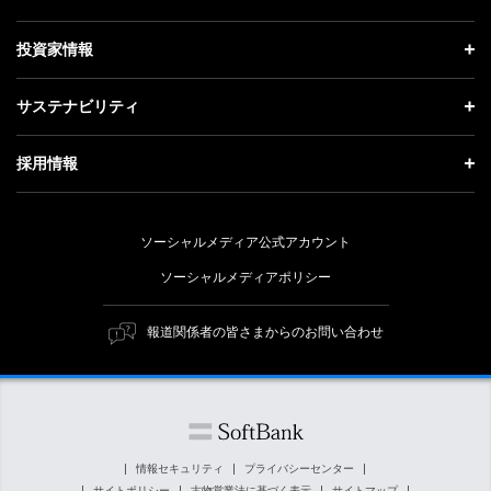
お知らせ
社長メッセージ
理念・ビジョン・戦略 トップ
投資家情報
更新情報
会社概要
成長戦略「Activate AI for Society」
投資家情報 トップ
記者説明会
サステナビリティ
事業紹介
技術戦略
経営方針
ソフトバンクニュース
サステナビリティ トップ
ガバナンス
採用情報
人材戦略
IRライブラリー
トップメッセージ
社会貢献活動
採用情報 トップ
財務情報
ESG方針・体制
ソーシャルメディア公式アカウント
公開情報
新卒採用
個人投資家の皆さまへ
ソーシャルメディアポリシー
価値創造プロセス
キャリア採用
株式と社債について
マテリアリティ（重要課題）
報道関係者の皆さまからのお問い合わせ
障がい者採用
コーポレート・ガバナンス
ESGの主な取り組み
ソフトバンク クルー採用
IRニュース
ESG関連資料
外部評価・イニシアチブ
情報セキュリティ
プライバシーセンター
サイトポリシー
古物営業法に基づく表示
サイトマップ