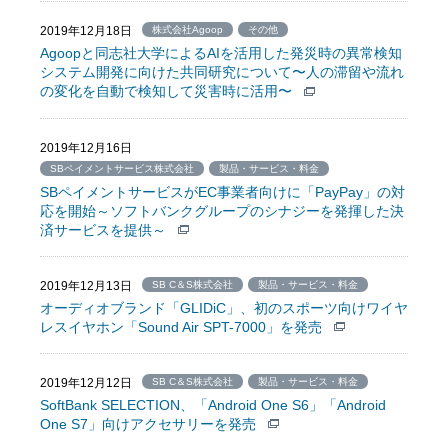
2019年12月18日
株式会社Agoop
その他
Agoopと同志社大学によるAIを活用した発災時の異常検知
システム開発に向けた共同研究について〜人の滞留や流れ
の変化を自動で検知して災害時に活用〜
2019年12月16日
SBペイメントサービス株式会社
製品・サービス・料金
SBペイメントサービスがEC事業者向けに「PayPay」の対
応を開始～ソフトバンクグループのシナジーを発揮した決
済サービスを提供～
2019年12月13日
SB C＆S株式会社
製品・サービス・料金
オーディオブランド「GLIDiC」、初のスポーツ向けワイヤ
レスイヤホン「Sound Air SPT-7000」を発売
2019年12月12日
SB C＆S株式会社
製品・サービス・料金
SoftBank SELECTION、「Android One S6」「Android
One S7」向けアクセサリーを発売