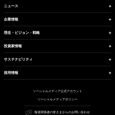
ニュース
ニュース トップ
企業情報
プレスリリース
企業情報 トップ
理念・ビジョン・戦略
お知らせ
社長メッセージ
理念・ビジョン・戦略 トップ
投資家情報
更新情報
会社概要
成長戦略「Activate AI for Society」
投資家情報 トップ
記者説明会
サステナビリティ
事業紹介
技術戦略
経営方針
ソフトバンクニュース
サステナビリティ トップ
ガバナンス
採用情報
人材戦略
IRライブラリー
トップメッセージ
社会貢献活動
採用情報 トップ
財務情報
ESG方針・体制
ソーシャルメディア公式アカウント
公開情報
新卒採用
個人投資家の皆さまへ
ソーシャルメディアポリシー
価値創造プロセス
キャリア採用
株式と社債について
マテリアリティ（重要課題）
報道関係者の皆さまからのお問い合わせ