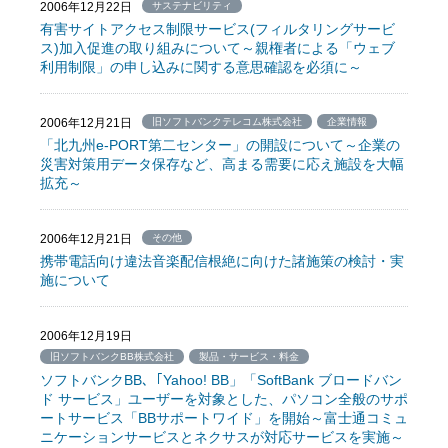
2006年12月22日
サステナビリティ
有害サイトアクセス制限サービス(フィルタリングサービ
ス)加入促進の取り組みについて～親権者による「ウェブ
利用制限」の申し込みに関する意思確認を必須に～
2006年12月21日
旧ソフトバンクテレコム株式会社
企業情報
「北九州e-PORT第二センター」の開設について～企業の
災害対策用データ保存など、高まる需要に応え施設を大幅
拡充～
2006年12月21日
その他
携帯電話向け違法音楽配信根絶に向けた諸施策の検討・実
施について
2006年12月19日
旧ソフトバンクBB株式会社
製品・サービス・料金
ソフトバンクBB､「Yahoo! BB」「SoftBank ブロードバン
ド サービス」ユーザーを対象とした、パソコン全般のサポ
ートサービス「BBサポートワイド」を開始～富士通コミュ
ニケーションサービスとネクサスが対応サービスを実施～