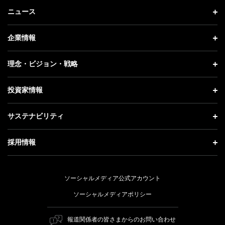
ニュース
ニュース トップ
企業情報
プレスリリース
企業情報 トップ
理念・ビジョン・戦略
お知らせ
社長メッセージ
理念・ビジョン・戦略 トップ
投資家情報
更新情報
会社概要
成長戦略「Activate AI for Society」
投資家情報 トップ
記者説明会
サステナビリティ
事業紹介
技術戦略
経営方針
ソフトバンクニュース
サステナビリティ トップ
ガバナンス
採用情報
人材戦略
IRライブラリー
トップメッセージ
社会貢献活動
採用情報 トップ
財務情報
ESG方針・体制
ソーシャルメディア公式アカウント
公開情報
新卒採用
個人投資家の皆さまへ
ソーシャルメディアポリシー
価値創造プロセス
キャリア採用
株式と社債について
マテリアリティ（重要課題）
報道関係者の皆さまからのお問い合わせ