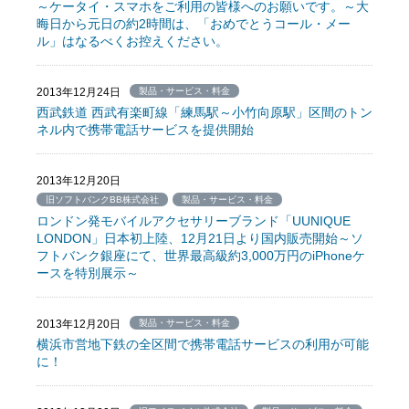
～ケータイ・スマホをご利用の皆様へのお願いです。～大
晦日から元日の約2時間は、「おめでとうコール・メー
ル」はなるべくお控えください。
2013年12月24日
製品・サービス・料金
西武鉄道 西武有楽町線「練馬駅～小竹向原駅」区間のトン
ネル内で携帯電話サービスを提供開始
2013年12月20日
旧ソフトバンクBB株式会社
製品・サービス・料金
ロンドン発モバイルアクセサリーブランド「UUNIQUE
LONDON」日本初上陸、12月21日より国内販売開始～ソ
フトバンク銀座にて、世界最高級約3,000万円のiPhoneケ
ースを特別展示～
2013年12月20日
製品・サービス・料金
横浜市営地下鉄の全区間で携帯電話サービスの利用が可能
に！