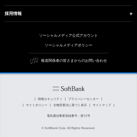
事業紹介
技術戦略
経営方針
ソフトバンクニュース
サステナビリティ トップ
ガバナンス
採用情報
人材戦略
IRライブラリー
トップメッセージ
社会貢献活動
採用情報 トップ
財務情報
ESG方針・体制
ソーシャルメディア公式アカウント
公開情報
新卒採用
個人投資家の皆さまへ
ソーシャルメディアポリシー
価値創造プロセス
キャリア採用
株式と社債について
マテリアリティ（重要課題）
報道関係者の皆さまからのお問い合わせ
障がい者採用
コーポレート・ガバナンス
ESGの主な取り組み
ソフトバンク クルー採用
IRニュース
ESG関連資料
外部評価・イニシアチブ
情報セキュリティ
プライバシーセンター
サイトポリシー
古物営業法に基づく表示
サイトマップ
社会貢献活動
電気通信事業登録番号：第72号
© SoftBank Corp. All Rights Reserved.