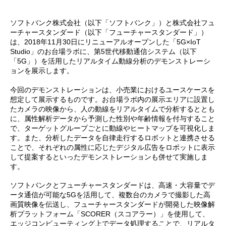
ソフトバンク株式会社（以下「ソフトバンク」）と株式会社フュ
ーチャースタンダード（以下「フューチャースタンダード」）
は、2018年11月30日にリニューアルオープンした「5G×IoT
Studio」のお台場ラボに、第5世代移動通信システム（以下
「5G」）を活用したリアルタイム動線分析のデモンストレーシ
ョンを展示します。
今回のデモンストレーションは、小売業におけるユースケースを
想定して展示するものです。お台場ラボ内の展示エリアに設置し
たカメラの映像から、人の動線をリアルタイムで分析するととも
に、属性解析データから予測した性別や年齢情報を付与すること
で、ターゲットグループごとに動線やヒートマップを可視化しま
す。また、分析したデータを自律走行するロボットと連携させる
ことで、それぞれの属性に応じたデジタル広告をロボットに表示
して提案するといったデモンストレーションも併せて実施しま
す。
ソフトバンクとフューチャースタンダードは、高速・大容量でデ
ータ通信が可能な5Gを活用して、複数台のカメラで撮影した高
画質映像を伝送し、フューチャースタンダードが開発した映像解
析プラットフォーム「SCORER（スコアラー）」を使用して、
エッジコンピューティング上でデータ処理することで、リアルタ