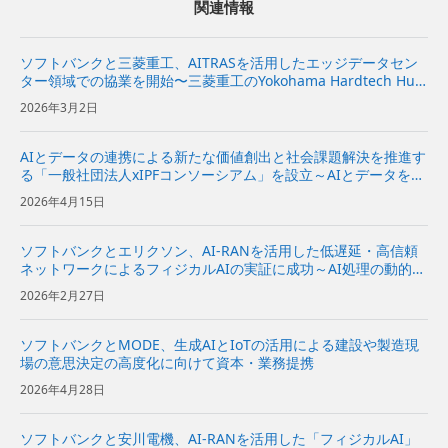
関連情報
ソフトバンクと三菱重工、AITRASを活用したエッジデータセン
ター領域での協業を開始〜三菱重工のYokohama Hardtech Hub
で、オンプレミス環境下における「AITRAS」を活用したエッジA
2026年3月2日
Iアプリケーションの実証実験を開始 〜...
AIとデータの連携による新たな価値創出と社会課題解決を推進す
る「一般社団法人xIPFコンソーシアム」を設立～AIとデータを分
散環境下で安全かつ柔軟に活用できるAIスペースの実現をめざす
2026年4月15日
～
ソフトバンクとエリクソン、AI-RANを活用した低遅延・高信頼
ネットワークによるフィジカルAIの実証に成功～AI処理の動的な
オフロードと通信ネットワークの最適化により、安定したフィジ
2026年2月27日
カルAIを実現～
ソフトバンクとMODE、生成AIとIoTの活用による建設や製造現
場の意思決定の高度化に向けて資本・業務提携
2026年4月28日
ソフトバンクと安川電機、AI-RANを活用した「フィジカルAI」