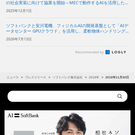
の社会実装に向けて協業を開始～MECで動作するAIを活用した、
オフィス向けフィジカルAIロボットのユースケースを共同開発～
2025年12月1日
ソフトバンクと安川電機、フィジカルAIの開発基盤として「AIデ
ータセンター GPUクラウド」を活用し、柔軟物体ハンドリング
システムを実証～NVIDIAと協力し、ロボットの動作データ収集
2026年7月13日
からAIの学習・評価、実機への適用までを効率化～ | 企...
Recommended by
R
ニュース
プレスリリース
ソフトバンク株式会社
2018年
2018年11月30日
Conduct
Submit
a
search