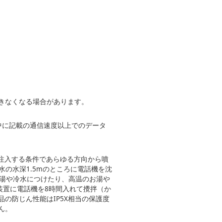
きなくなる場合があります。
ては表中に記載の通信速度以上でのデータ
分間注入する条件であらゆる方向から噴
水の水深1.5mのところに電話機を沈
お湯や冷水につけたり、高温のお湯や
装置に電話機を8時間入れて攪拌（か
の防じん性能はIP5X相当の保護度
ん。