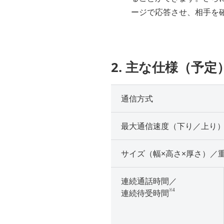
ージで応答させ、相手を
2. 主な仕様（予定
通信方式
最大通信速度（下り／上り
サイズ（幅×高さ×厚さ）／
連続通話時間／
※4
連続待受時間