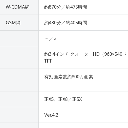
W-CDMA網
約870分／約475時間
GSM網
約480分／約405時間
－／○
約3.4インチ クォーターHD（960×540
TFT
有効画素数約800万画素
IPX5、IPX8／IP5X
Ver.4.2