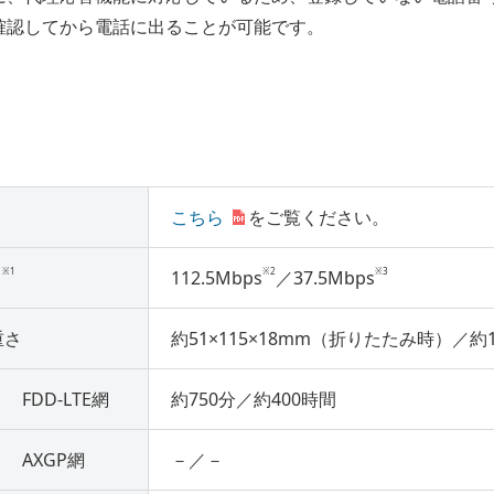
確認してから電話に出ることが可能です。
）
こちら
をご覧ください。
※1
※2
※3
）
112.5Mbps
／37.5Mbps
重さ
約51×115×18mm（折りたたみ時）／約1
FDD-LTE網
約750分／約400時間
AXGP網
－／－