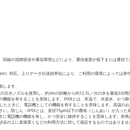
、回線の混雑状況や通信環境などにより、通信速度が低下または通信で
Compression）対応。上りデータ伝送効率化により、ご利用の環境によっ
動します。
3mmの注水ノズルを使用し、約3mの距離から約12.5L／分の水を最低3
機能を有することを意味します。IPX8とは、常温で、水道水、かつ静
出したときに、電話機としての機能を有することを意味します。高温の
い。防じん：IP5Xとは、直径75µm以下の塵埃（じんあい）が入った
きに電話機の機能を有し、かつ安全に維持することを意味します。本商品
砂浜の上に直接置くなどの利用方法に対して保証するものではありませ