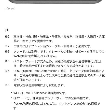
ブラック
[注]
※1
東京都・神奈川県・埼玉県・千葉県・愛知県・京都府・大阪府・兵庫
県の一部エリアで提供中です。
※2
ご利用にはオプション品のケーブル（別売り）が必要です。
※3
クレードルは別売りです。クレードルのEthernetポートを使用しての
WAN接続には対応していません。
※4
ベストエフォート方式のため、回線の混雑状況や通信環境などによ
り、通信速度が低下または通信できなくなる場合があります。
※5
UDC（Uplink Data Compression）対応。上りデータ伝送効率化によ
り、ご利用の環境によっては表中に記載の通信速度以上でのデータ伝
送が可能となります。
※6
電波状況や使用環境により変動します。
Wi-Fiは、Wi-Fi Allianceの登録商標です。
QRコードは、株式会社デンソーウェーブの登録商標です。
Pocket WiFiの商標およびロゴは、ソフトバンク株式会社の商標で
す。