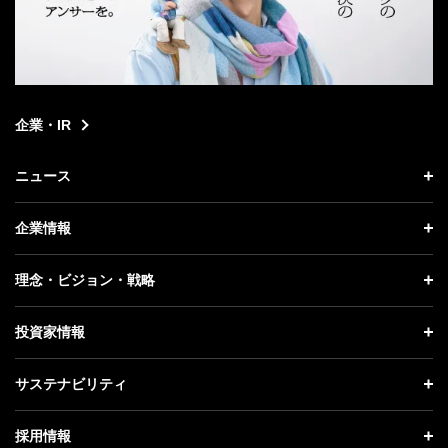
企業・IR
ニュース
ニュース トップ
企業情報
プレスリリース
企業情報 トップ
理念・ビジョン・戦略
お知らせ
社長メッセージ
理念・ビジョン・戦略 トップ
投資家情報
更新情報
会社概要
成長戦略「Activate AI for Society」
投資家情報 トップ
記者説明会
サステナビリティ
事業紹介
技術戦略
経営方針
ソフトバンクニュース
サステナビリティ トップ
ガバナンス
採用情報
人材戦略