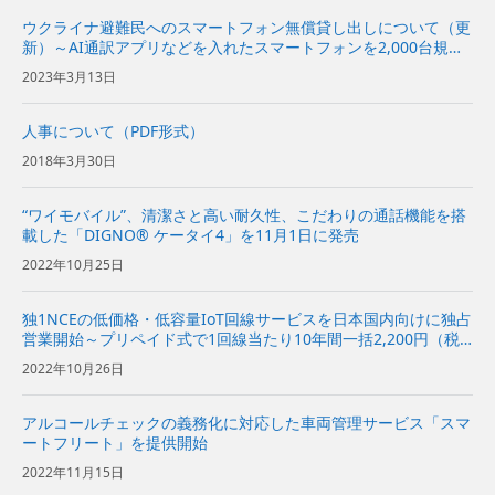
ウクライナ避難民へのスマートフォン無償貸し出しについて（更
新）～AI通訳アプリなどを入れたスマートフォンを2,000台規模
提供～
2023年3月13日
人事について（PDF形式）
2018年3月30日
“ワイモバイル”、清潔さと高い耐久性、こだわりの通話機能を搭
載した「DIGNO® ケータイ4」を11月1日に発売
2022年10月25日
独1NCEの低価格・低容量IoT回線サービスを日本国内向けに独占
営業開始～プリペイド式で1回線当たり10年間一括2,200円（税
込／500MBまで）で提供～
2022年10月26日
アルコールチェックの義務化に対応した車両管理サービス「スマ
ートフリート」を提供開始
2022年11月15日