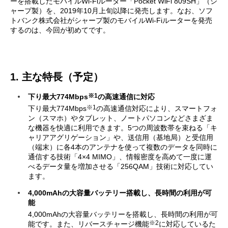
ーを搭載したモバイルWi-Fiルーター「Pocket WiFi 809SH」（シ
ャープ製）を、2019年10月上旬以降に発売します。なお、ソフ
トバンク株式会社がシャープ製のモバイルWi-Fiルーターを発売
するのは、今回が初めてです。
1. 主な特長（予定）
※1
下り最大774Mbps
の高速通信に対応
※1
下り最大774Mbps
の高速通信対応により、スマートフォ
ン（スマホ）やタブレット、ノートパソコンなどさまざま
な機器を快適に利用できます。5つの周波数帯を束ねる「キ
ャリアアグリゲーション」や、送信用（基地局）と受信用
（端末）に各4本のアンテナを使って複数のデータを同時に
通信する技術「4×4 MIMO」、情報密度を高めて一度に運
べるデータ量を増加させる「256QAM」技術に対応してい
ます。
4,000mAhの大容量バッテリー搭載し、長時間の利用が可
能
4,000mAhの大容量バッテリーを搭載し、長時間の利用が可
※2
能です。また、リバースチャージ機能
に対応しているた