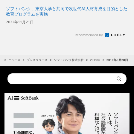
ソフトバンク、東京大学と共同で次世代AI人材育成を目的とした
教育プログラムを実施
2022年11月21日
Recommended by
R
ニュース
プレスリリース
ソフトバンク株式会社
2019年
2019年8月28日
Conduct
Submit
a
search