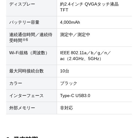
ディスプレー
約2.4インチ QVGAタッチ液晶
TFT
バッテリー容量
4,000mAh
連続通信時間／連続待
測定中／測定中
※6
受時間
Wi-Fi規格（周波数）
IEEE 802.11a／b／g／n／
ac（2.4GHz、5GHz）
最大同時接続台数
10台
カラー
ブラック
インターフェース
Type-C USB3.0
外部メモリー
非対応