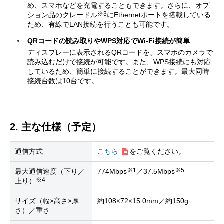
め、スマホなどを充電することもできます。さらに、オプ
※3
ション品のクレードル
にEthernetポートを搭載している
ため、有線でLAN接続を行うことも可能です。
QRコードの読み取りやWPS対応でWi-Fi接続が簡単
ディスプレーに表示されるQRコードを、スマホのカメラで
読み込むだけで接続が可能です。また、WPS接続にも対応
しているため、簡単に接続することができます。最大同時
接続台数は10台です。
2. 主な仕様（予定）
通信方式
こちら
をご覧ください。
※1
※5
最大通信速度（下り／
774Mbps
／37.5Mbps
※4
上り）
サイズ（幅×高さ×厚
約108×72×15.0mm／約150g
さ）／重さ