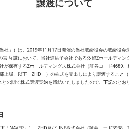
譲渡について
社」）は、2019年11月17日開催の当社取締役会の取締役
EOの宮内 謙において、当社連結子会社である汐留Zホールディ
社が保有するZホールディングス株式会社（証券コード4689
部上場、以下「ZHD」）の株式を売出しにより譲渡すること
スとの間で株式譲渡契約を締結いたしましたので、下記のとお
由
ion（以下「NAVER」）、ZHD及びLINE株式会社（証券コード39