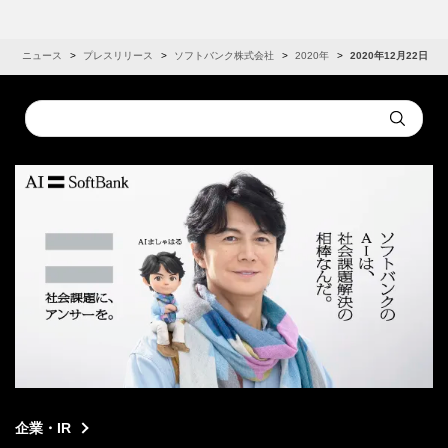
R
ニュース
プレスリリース
ソフトバンク株式会社
2020年
2020年12月22日
Conduct
Submit
a
search
企業・IR