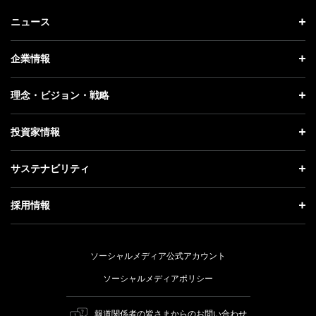
ニュース
ニュース トップ
企業情報
プレスリリース
企業情報 トップ
理念・ビジョン・戦略
お知らせ
社長メッセージ
理念・ビジョン・戦略 トップ
投資家情報
更新情報
会社概要
成長戦略「Activate AI for Society」
投資家情報 トップ
記者説明会
サステナビリティ
事業紹介
技術戦略
経営方針
ソフトバンクニュース
サステナビリティ トップ
ガバナンス
採用情報
人材戦略
IRライブラリー
トップメッセージ
社会貢献活動
採用情報 トップ
財務情報
ESG方針・体制
ソーシャルメディア公式アカウント
公開情報
新卒採用
個人投資家の皆さまへ
ソーシャルメディアポリシー
価値創造プロセス
キャリア採用
株式と社債について
マテリアリティ（重要課題）
報道関係者の皆さまからのお問い合わせ