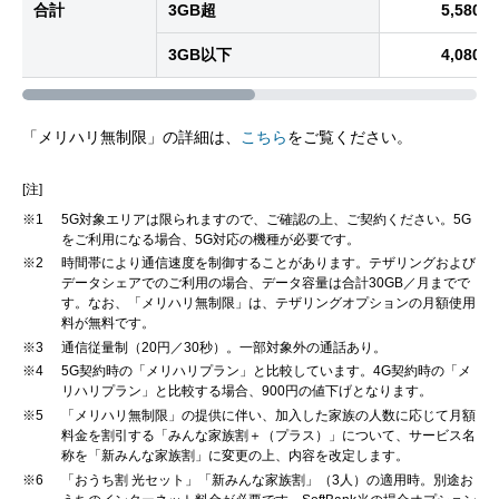
合計
3GB超
5,580円
3GB以下
4,080円
「メリハリ無制限」の詳細は、
こちら
をご覧ください。
[注]
※1
5G対象エリアは限られますので、ご確認の上、ご契約ください。5G
をご利用になる場合、5G対応の機種が必要です。
※2
時間帯により通信速度を制御することがあります。テザリングおよび
データシェアでのご利用の場合、データ容量は合計30GB／月までで
す。なお、「メリハリ無制限」は、テザリングオプションの月額使用
料が無料です。
※3
通信従量制（20円／30秒）。一部対象外の通話あり。
※4
5G契約時の「メリハリプラン」と比較しています。4G契約時の「メ
リハリプラン」と比較する場合、900円の値下げとなります。
※5
「メリハリ無制限」の提供に伴い、加入した家族の人数に応じて月額
料金を割引する「みんな家族割＋（プラス）」について、サービス名
称を「新みんな家族割」に変更の上、内容を改定します。
※6
「おうち割 光セット」「新みんな家族割」（3人）の適用時。別途お