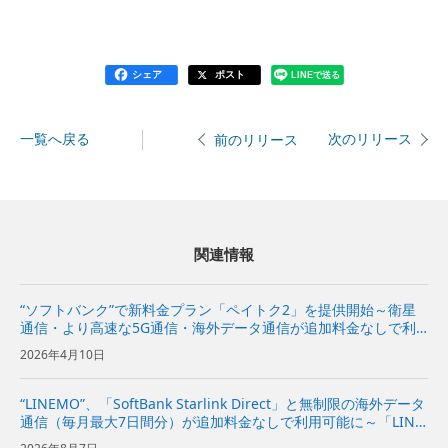
シェア
ポスト
LINEで送る
一覧へ戻る
次のリリース
前のリリース
関連情報
“ソフトバンク”で新料金プラン「ペイトク2」を提供開始～衛星
通信・より高速な5G通信・海外データ通信が追加料金なしで利
用でき、経済圏特典の拡充でPayPayポイント付与率が従来プラ
2026年4月10日
ンの2倍に～
“LINEMO”、「SoftBank Starlink Direct」と無制限の海外データ
通信（毎月最大7日間分）が追加料金なしで利用可能に～「LINE
MOベストプラン」と「LINEMOベストプランV」が、国内外で