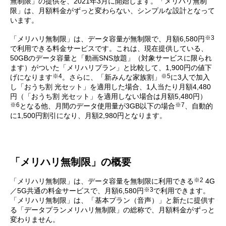
無制限」の提供を、2021年3月に開始します。「メリハリ無制
限」は、月額料金がずっと変わらない、シンプルな設計となって
います。
※3
「メリハリ無制限」は、データ容量が無制限で、月額6,580円
で利用できる料金サービスです。これは、現在提供している、
50GBのデータ容量と「動画SNS放題」（対象サービスに限られ
ます）がついた「メリハリプラン」と比較して、1,900円の値下
※4
※5
げになります
。さらに、「新みんな家族割」
に3人で加入
し「おうち割 光セット」を適用した場合、1人当たり月額4,480
円（「おうち割 光セット」を適用しない場合は月額5,480円）
※6
※7
となる他、月間のデータ使用量が3GB以下の場合
、自動的
に1,500円割引になり、月額2,980円となります。
「メリハリ無制限」の概要
※2
「メリハリ無制限」は、データ容量を無制限に利用できる
4G
※3
／5G共通の料金サービスで、月額6,580円
で利用できます。
「メリハリ無制限」は、「基本プラン（音声）」と新たに提供す
る「データプランメリハリ無制限」の総称で、月額料金がずっと
変わりません。