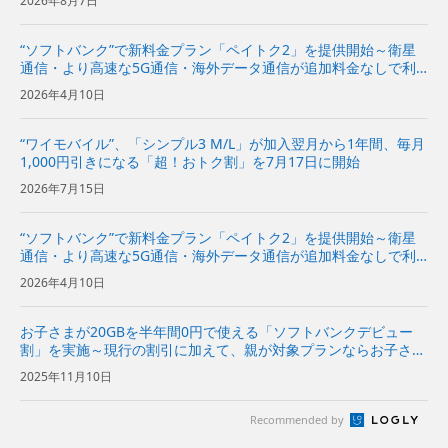
2026年8月7日
より安心・快適に～ | 企...
“ソフトバンク”で新料金プラン「ペイトク2」を提供開始～衛星
通信・より高速な5G通信・海外データ通信が追加料金なしで利
用でき、経済圏特典の拡充でPayPayポイント付与率が従来プラ
2026年4月10日
ンの2倍に～
“ワイモバイル”、「シンプル3 M/L」が加入翌月から1年間、毎月
1,000円引きになる「超！おトク割」を7月17日に開始
2026年7月15日
“ソフトバンク”で新料金プラン「ペイトク2」を提供開始～衛星
通信・より高速な5G通信・海外データ通信が追加料金なしで利
用でき、経済圏特典の拡充でPayPayポイント付与率が従来プラ
2026年4月10日
ンの2倍に～
お子さまが20GBを半年間0円で使える「ソフトバンクデビュー
割」を実施～現行の割引に加えて、親が対象プランならお子さま
のスマホデビューがさらにおトクになるキャンペーン～
2025年11月10日
Recommended by