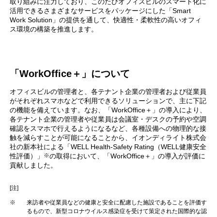
取り組みに注力しており、このたびオフィスビルのスマート化に
活用できるさまざまなサービスをパッケージにした「Smart
Work Solution」の提供を通して、快適性・柔軟性の高いオフィ
ス環境の構築を推進します。
「WorkOffice＋」について
オフィスビルの管理者と、各テナント企業の管理者および従業員
がそれぞれスマホなどで利用できるソリューションで、主に下記
の機能を備えています。なお、「WorkOffice＋」の導入により、
各テナント企業の管理者や従業員は会議室・デスクの予約や空調
確認をスマホで行えるようになるなど、各種設備への物理的な接
触を減らすことが可能になることから、イオンディライト株式会
社の新本社による「WELL Health-Safety Rating（WELL健康安全
※
性評価）」
の取得において、「WorkOffice＋」の導入が評価に
貢献しました。
[注]
※
来訪者や従業員などの健康と安全に配慮した施設であることを評価す
るもので、新型コロナウイルス感染症を受けて策定された国際的な認