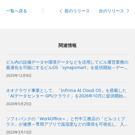
一覧へ戻る
次のリリース
前のリリース
関連情報
ビル内の設備データや環境データなどを活用してビル運営業務の
最適化を可能にするビルOS「synapsmart」を提供開始～データ
に基づく最適な環境づくりや販促活動が可能になり、テナントや
2025年12月9日
来訪者など全てのビル利用者の満足度向上に貢献～ | 企業...
ネオクラウド事業として、「Infrinia AI Cloud OS」を搭載した
「AIデータセンター GPUクラウド」を2026年10月に提供開始～
AIモデルの開発から推論、データ処理までの幅広いAIワークロー
2026年5月25日
ドを効率的かつ柔軟に実行可能～ ...
ソフトバンクの「WorkOffice＋」と竹中工務店の「ビルコミプ
ラス」が連携～専用アプリで温湿度などの環境を可視化し、入居
者からのリクエスト機能でオフィス環境の快適性の実現とカーボ
2023年3月13日
ンニュートラルに向けた脱炭素化を支援～ | 企業・IR |...