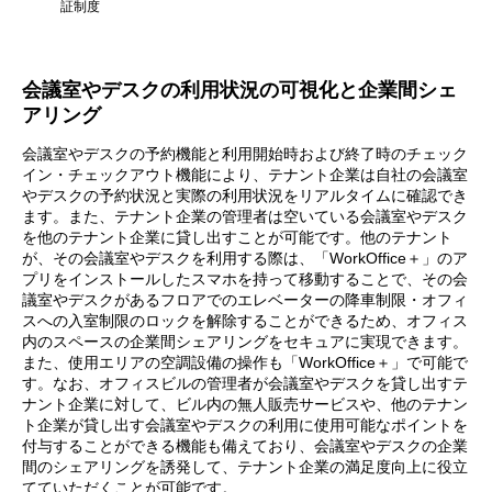
証制度
会議室やデスクの利用状況の可視化と企業間シェ
アリング
会議室やデスクの予約機能と利用開始時および終了時のチェック
イン・チェックアウト機能により、テナント企業は自社の会議室
やデスクの予約状況と実際の利用状況をリアルタイムに確認でき
ます。また、テナント企業の管理者は空いている会議室やデスク
を他のテナント企業に貸し出すことが可能です。他のテナント
が、その会議室やデスクを利用する際は、「WorkOffice＋」のア
プリをインストールしたスマホを持って移動することで、その会
議室やデスクがあるフロアでのエレベーターの降車制限・オフィ
スへの入室制限のロックを解除することができるため、オフィス
内のスペースの企業間シェアリングをセキュアに実現できます。
また、使用エリアの空調設備の操作も「WorkOffice＋」で可能で
す。なお、オフィスビルの管理者が会議室やデスクを貸し出すテ
ナント企業に対して、ビル内の無人販売サービスや、他のテナン
ト企業が貸し出す会議室やデスクの利用に使用可能なポイントを
付与することができる機能も備えており、会議室やデスクの企業
間のシェアリングを誘発して、テナント企業の満足度向上に役立
てていただくことが可能です。