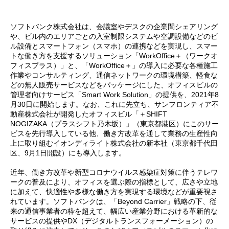
ソフトバンク株式会社は、会議室やデスクの企業間シェアリング
や、ビル内のエリアごとの入室制限システムや空調設備などのビ
ル設備とスマートフォン（スマホ）の連携などを実現し、スマー
トな働き方を支援するソリューション「WorkOffice＋（ワークオ
フィスプラス）」と、「WorkOffice＋」の導入に必要な各種施工
作業やコンサルティング、通信ネットワークの環境構築、軽食な
どの無人販売サービスなどをパッケージにした、オフィスビルの
管理者向けサービス「Smart Work Solution」の提供を、2021年8
月30日に開始します。なお、これに先立ち、サンフロンティア不
動産株式会社が開発したオフィスビル「＋SHIFT
NOGIZAKA（プラスシフト乃木坂）」（東京都港区）にこのサー
ビスを先行導入している他、働き方改革を通して業務の生産性向
上に取り組むイオンディライト株式会社の新本社（東京都千代田
区、9月1日開設）にも導入します。
近年、働き方改革や新型コロナウイルス感染症対策に伴うテレワ
ークの普及により、オフィスを選ぶ際の指標として、広さや立地
に加えて、快適性や多様な働き方を実現する環境などが重要視さ
れています。ソフトバンクは、「Beyond Carrier」戦略の下、従
来の通信事業者の枠を超えて、幅広い産業分野における革新的な
サービスの提供やDX（デジタルトランスフォーメーション）の