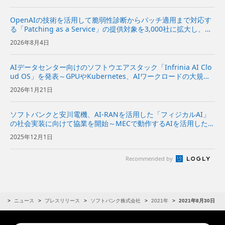
OpenAIの技術を活用して脆弱性診断からパッチ適用まで対応す
る「Patching as a Service」の提供対象を3,000社に拡大し、本
格的に提供開始〜日本の重要インフラを支えるシステムをサイバ
2026年8月4日
ー攻撃から防御〜 | 企業・IR |...
AIデータセンター向けのソフトウエアスタック「Infrinia AI Clo
ud OS」を発表～GPUやKubernetes、AIワークロードの大規模
な管理が可能～
2026年1月21日
ソフトバンクと安川電機、AI-RANを活用した「フィジカルAI」
の社会実装に向けて協業を開始～MECで動作するAIを活用した、
オフィス向けフィジカルAIロボットのユースケースを共同開発～
2025年12月1日
Recommended by
R
ニュース
プレスリリース
ソフトバンク株式会社
2021年
2021年8月30日