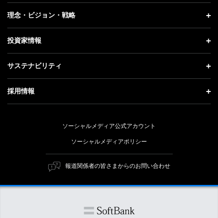
プレスリリース
企業情報 トップ
理念・ビジョン・戦略
お知らせ
社長メッセージ
理念・ビジョン・戦略 トップ
投資家情報
更新情報
会社概要
成長戦略「Activate AI for Society」
投資家情報 トップ
記者説明会
サステナビリティ
事業紹介
技術戦略
経営方針
ソフトバンクニュース
サステナビリティ トップ
ガバナンス
採用情報
人材戦略
IRライブラリー
トップメッセージ
社会貢献活動
採用情報 トップ
財務情報
ESG方針・体制
ソーシャルメディア公式アカウント
公開情報
新卒採用
個人投資家の皆さまへ
ソーシャルメディアポリシー
価値創造プロセス
キャリア採用
株式と社債について
マテリアリティ（重要課題）
報道関係者の皆さまからのお問い合わせ
障がい者採用
コーポレート・ガバナンス
ESGの主な取り組み
ソフトバンク クルー採用
IRニュース
ESG関連資料