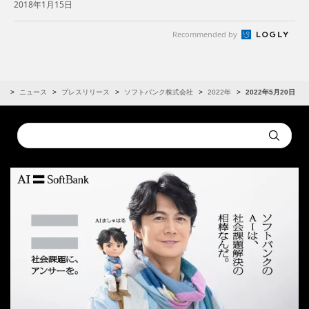
2018年1月15日
ロモーションを実現～ | 企業・IR | ソフト...
Recommended by
R
ニュース
プレスリリース
ソフトバンク株式会社
2022年
2022年5月20日
Conduct
Submit
a
search