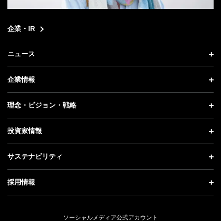
企業・IR
ニュース
ニュース トップ
企業情報
プレスリリース
企業情報 トップ
理念・ビジョン・戦略
お知らせ
社長メッセージ
理念・ビジョン・戦略 トップ
投資家情報
更新情報
会社概要
成長戦略「Activate AI for Society」
投資家情報 トップ
記者説明会
サステナビリティ
事業紹介
技術戦略
経営方針
ソフトバンクニュース
サステナビリティ トップ
ガバナンス
採用情報
人材戦略
IRライブラリー
トップメッセージ
社会貢献活動
採用情報 トップ
財務情報
ESG方針・体制
ソーシャルメディア公式アカウント