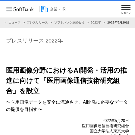
企業・IR
MENU
R
ニュース
プレスリリース
ソフトバンク株式会社
2022年
2022年5月20日
プレスリリース 2022年
医用画像分野におけるAI開発・活用の推
進に向けて
「医用画像通信技術研究組
合」を設立
〜医用画像データを安全に流通させ、AI開発に必要なデータ
の提供を目指す〜
2022年5月20日
医用画像通信技術研究組合
国立大学法人東京大学