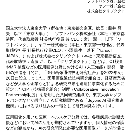
ソフトバンク株式会社
ヤフー株式会社
株式会社クリプタクト
国立大学法人東京大学（所在地：東京都文京区、総長：藤井 輝
夫、以下「東京大学」）、ソフトバンク株式会社（本社：東京都
港区、代表取締役 社長執行役員 兼 CEO：宮川 潤一、以下「ソ
フトバンク」）、ヤフー株式会社（本社：東京都千代田区、代表
取締役社長 社長執行役員CEO：小澤 隆生、以下「Yahoo!
JAPAN」）および株式会社クリプタクト（本社：東京都新宿区、
代表取締役：斎藤 岳、以下「クリプタクト」）などは、CT検査
やMRI検査などの医用画像分野におけるAI（人工知能）開発・活
用の推進を目的に、「医用画像通信技術研究組合」を2022年5月
20日に設立しました。医用画像通信技術研究組合は、経済産業省
などが大学や企業などによる研究成果を迅速に事業化するために
策定したCIP（技術研究組合）制度（Collaborative Innovation
Partnership制度）を活用した共同研究組織で、東京大学やソフ
トバンクなどが設立したAI研究機関である「Beyond AI 研究推進
機構」における取り組みの一環として研究開発を行います。
医用画像を用いた医療・ヘルスケア分野では、各種疾患の診断支
援などにおいてAIの活用が期待されていますが、個人情報の保護
などの観点から、AIの研究開発に必要な医用画像データが市場に