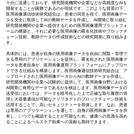
十分に流通しておらず、研究開発機関や企業などが高精度なAIを
開発することが困難であるのが現状です。このような背景の下、
医用画像通信技術研究組合は、患者の同意を得て、医用画像デー
タを安全に取得してAIの教師データを作成し、AI開発に取り組む
研究開発機関や企業へ提供するための医用画像運用プラットフォ
ームの構築と、それに必要な医用画像の匿名化技術やブロックチ
ェーン技術、教師データの作成技術などの研究開発に取り組みま
す。
具体的には、患者が自身の医用画像データを自由に閲覧・管理で
きる専用のアプリケーションを提供し、匿名化された医用画像デ
ータを患者自身が、医用画像運用プラットフォームにアップロー
ドできる仕組みを構築します。医用画像通信技術研究組合は、ア
ップロードされた医用画像データからAIの教師データを作成し、
研究開発機関や企業へ試験的に提供して、医用画像分野における
AI開発に有用なデータであるかを検証します。医用画像データの
送受信においては、データを暗号化した上で正確な取引履歴の管
理と大容量通信が可能なクリプタクトのブロックチェーン技術を
活用することで、高いセキュリティーを担保します。なお、患者
は専用のアプリケーションを通して、自身の医用画像データを所
有し、いつでも確認することが可能なため、健康への意識を高め
ることによるヘルスケア効果への貢献も期待できます。