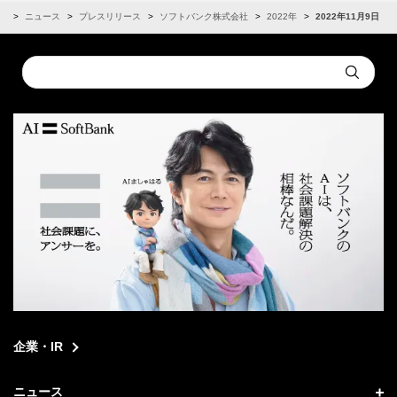
R
ニュース
プレスリリース
ソフトバンク株式会社
2022年
2022年11月9日
Conduct
Submit
a
search
企業・IR
ニュース