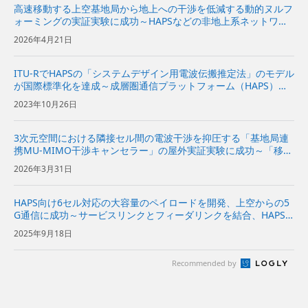
高速移動する上空基地局から地上への干渉を低減する動的ヌルフ
ォーミングの実証実験に成功～HAPSなどの非地上系ネットワー
クと地上の通信ネットワークの周波数共用が可能に～
2026年4月21日
ITU-RでHAPSの「システムデザイン用電波伝搬推定法」のモデル
が国際標準化を達成～成層圏通信プラットフォーム（HAPS）の
無線通信システムに対応する新たなモデルを開発～
2023年10月26日
3次元空間における隣接セル間の電波干渉を抑圧する「基地局連
携MU-MIMO干渉キャンセラー」の屋外実証実験に成功～「移動
通信三次元空間セル構成」の実現に向けて、上空のドローンと地
2026年3月31日
上のスマホの電波干渉を抑圧～
HAPS向け6セル対応の大容量のペイロードを開発、上空からの5
G通信に成功～サービスリンクとフィーダリンクを結合、HAPS
の商用サービスでの実装に向けて広域で、かつ安定した通信を実
2025年9月18日
証～
Recommended by