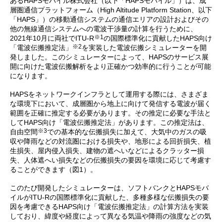
あるHAPSモバイル株式会社（以下「HAPSモバイル」）は、成
層圏通信プラットフォーム（High Altitude Platform Station、以下
「HAPS」）の移動通信システムの通信エリアの設計およびその
他の無線通信システムへの電波干渉量の計算を行うために、
※1
2021年10月に両社でITU-R
の国際標準化に貢献したHAPS向け
※2
「電波伝搬推定法」
を実装した電波伝搬シミュレーターを開
発しました。このシミュレーターによって、HAPSのサービス展
開に向けた電波伝搬解析をより正確かつ効率的に行うことが可能
になります。
HAPSをネットワークインフラとして運用する際には、さまざま
な環境下において、成層圏から地上に向けて発信する電波が届く
範囲を正確に推定する必要があります。その推定に必要な手法と
してHAPS向け「電波伝搬推定法」があります。この推定法は、
※3
自由空間
での基本的な伝搬損失に加えて、大気中のガスの吸
収や降雨などの対流圏における損失や、地形による回折損失、植
生損失、屋内侵入損失、建物の遮へいなどによるクラッター損
失、人体遮へい損失などの伝搬損失の要因を環境に応じて考慮す
ることができます（図1）。
このたび開発したシミュレーターは、ソフトバンクとHAPSモバ
イルがITU-Rの国際標準化に貢献した、多種多様な伝搬損失の要
因を考慮できるHAPS向け「電波伝搬推定法」の計算方法を実装
しており、緯度や経度によって異なる気温や降雨の強度などの気