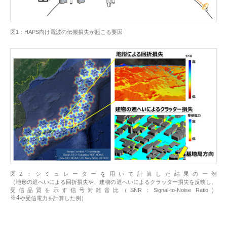
図1：HAPS向け電波の伝搬損失が起こる要因
図2：シミュレーターを用いて計算した結果の一例
（地形の遮へいによる回折損失や、建物の遮へいによるクラッター損失を反映し、
受信品質を示す信号対雑音比（SNR：Signal-to-Noise Ratio）
※4
や受信電力を計算した例）