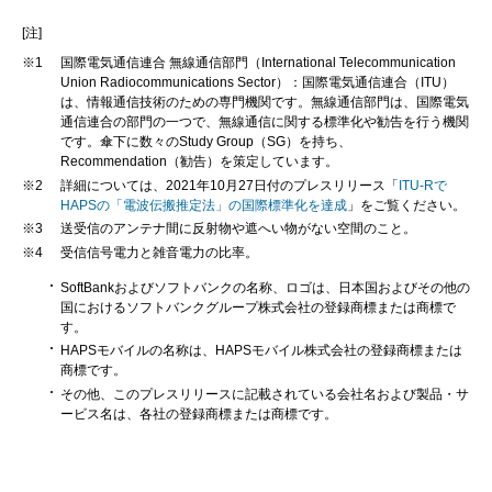
[注]
※1
国際電気通信連合 無線通信部門（International Telecommunication
Union Radiocommunications Sector）：国際電気通信連合（ITU）
は、情報通信技術のための専門機関です。無線通信部門は、国際電気
通信連合の部門の一つで、無線通信に関する標準化や勧告を行う機関
です。傘下に数々のStudy Group（SG）を持ち、
Recommendation（勧告）を策定しています。
※2
詳細については、2021年10月27日付のプレスリリース「
ITU-Rで
HAPSの「電波伝搬推定法」の国際標準化を達成
」をご覧ください。
※3
送受信のアンテナ間に反射物や遮へい物がない空間のこと。
※4
受信信号電力と雑音電力の比率。
SoftBankおよびソフトバンクの名称、ロゴは、日本国およびその他の
国におけるソフトバンクグループ株式会社の登録商標または商標で
す。
HAPSモバイルの名称は、HAPSモバイル株式会社の登録商標または
商標です。
その他、このプレスリリースに記載されている会社名および製品・サ
ービス名は、各社の登録商標または商標です。