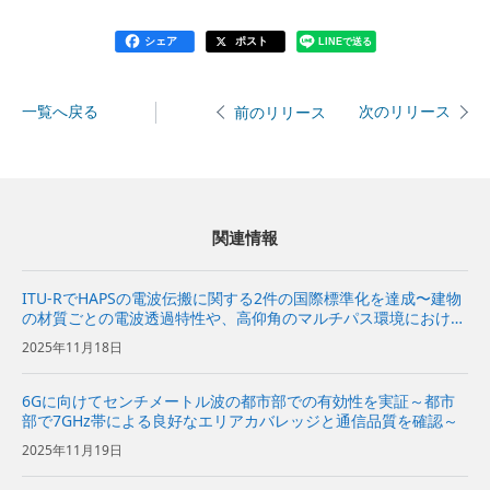
シェア
ポスト
LINEで送る
一覧へ戻る
次のリリース
前のリリース
関連情報
ITU-RでHAPSの電波伝搬に関する2件の国際標準化を達成〜建物
の材質ごとの電波透過特性や、高仰角のマルチパス環境における
移動局側の電波伝搬特性などを解明〜
2025年11月18日
6Gに向けてセンチメートル波の都市部での有効性を実証～都市
部で7GHz帯による良好なエリアカバレッジと通信品質を確認～
2025年11月19日