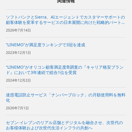
関連情報
ソフトバンクとSierra、AIエージェントでカスタマーサポートの
顧客体験を変革するサービスの日本展開に向けた戦略的パートナ
ーシップ契約を締結〜Sierraの対話型AIプラットフォームをソフ
2026年7月14日
トバンクが日本市場で独占販売代理店として販売開始〜...
“LINEMO”が満足度ランキングで3冠を達成
2023年12月1日
“LINEMO”がオリコン顧客満足度®調査の『キャリア格安ブラン
ド』において3年連続で総合1位を受賞
2024年12月2日
迷惑電話防止サービス「ナンバーブロック」の月額使用料を無料
化
2026年7月1日
セブン-イレブンのリアル店舗とデジタルを融合させ、次世代の
お客様体験および次世代生活インフラの共創へ