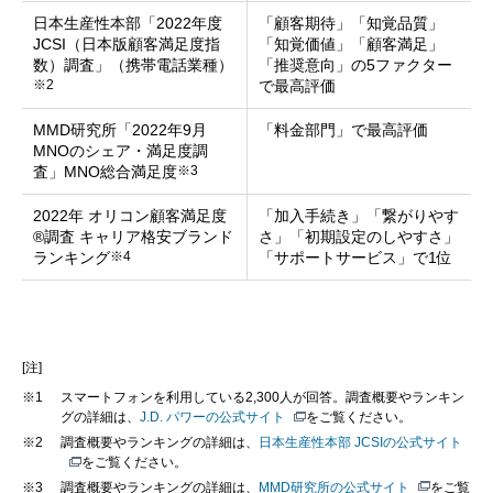
日本生産性本部「2022年度
「顧客期待」「知覚品質」
JCSI（日本版顧客満足度指
「知覚価値」「顧客満足」
数）調査」（携帯電話業種）
「推奨意向」の5ファクター
※2
で最高評価
MMD研究所「2022年9月
「料金部門」で最高評価
MNOのシェア・満足度調
※3
査」MNO総合満足度
2022年 オリコン顧客満足度
「加入手続き」「繋がりやす
®調査 キャリア格安ブランド
さ」「初期設定のしやすさ」
※4
ランキング
「サポートサービス」で1位
[注]
※1
スマートフォンを利用している2,300人が回答。調査概要やランキン
グの詳細は、
J.D. パワーの公式サイト
をご覧ください。
※2
調査概要やランキングの詳細は、
日本生産性本部 JCSIの公式サイト
をご覧ください。
※3
調査概要やランキングの詳細は、
MMD研究所の公式サイト
をご覧