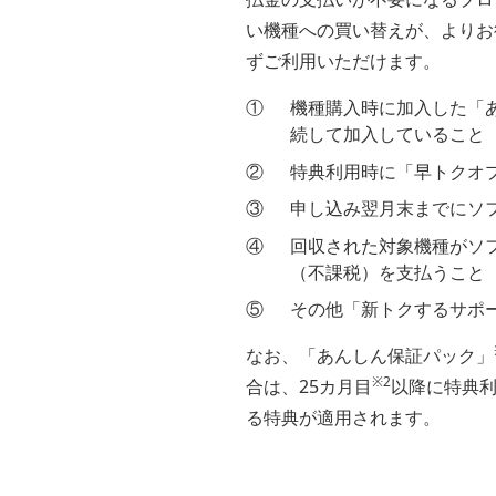
い機種への買い替えが、よりお
ずご利用いただけます。
①
機種購入時に加入した「
続して加入していること
②
特典利用時に「早トクオプ
③
申し込み翌月末までにソ
④
回収された対象機種がソフ
（不課税）を支払うこと
⑤
その他「新トクするサポ
なお、「あんしん保証パック」
※2
合は、25カ月目
以降に特典利
る特典が適用されます。