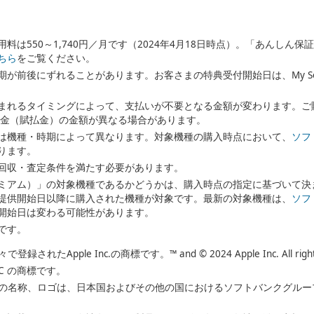
料は550～1,740円／月です（2024年4月18日時点）。「あんしん
ちら
をご覧ください。
が前後にずれることがあります。お客さまの特典受付開始日は、My Sof
まれるタイミングによって、支払いが不要となる金額が変わります。ご購
支払金（賦払金）の金額が異なる場合があります。
は機種・時期によって異なります。対象機種の購入時点において、
ソフ
ります。
回収・査定条件を満たす必要があります。
ミアム）」の対象機種であるかどうかは、購入時点の指定に基づいて決
提供開始日以降に購入された機種が対象です。最新の対象機種は、
ソフ
開始日は変わる可能性があります。
です。
れたApple Inc.の商標です。™ and © 2024 Apple Inc. All rights 
 LLC の商標です。
バンクの名称、ロゴは、日本国およびその他の国におけるソフトバンクグル