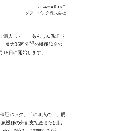
2024年4月16日
ソフトバンク株式会社
いで購入して、「あんしん保証パ
※3
、最大36回分
の機種代金の
月18日に開始します。
※1
ん保証パック」
に加入の上、購
対象機種の分割支払金または賦
回分）で済み、短期間での新し