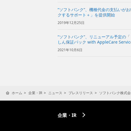
“ソフトバンク”、機種代金の支払いが
クするサポート＋」を提供開始
2019年12月25日
“ソフトバンク”、リニューアル予定の
しん保証パック with AppleCare Servi
ries 7」を追加
2021年10月6日
ホーム
企業・IR
ニュース
プレスリリース
ソフトバンク株式会
企業・IR