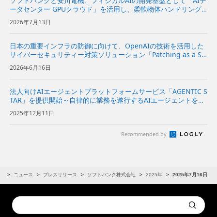
ソフトバンクと安川電機、フィジカルAIの開発基盤として「AIデ
ータセンター GPUクラウド」を活用し、柔軟物体ハンドリング
システムを実証～NVIDIAと協力し、ロボットの動作データ収集
2026年7月13日
からAIの学習・評価、実機への適用までを効率化～ | 企...
日本の重要インフラの防御に向けて、OpenAIの技術を活用した
サイバーセキュリティー対策ソリューション「Patching as a Se
rvice」を提供開始～企業向けに、脆弱性診断から修復方針の策
2026年6月16日
定、実装の提案までを一気通貫で支援～ | ...
法人向けAIエージェントプラットフォームサービス「AGENTIC S
TAR」を提供開始～自律的に業務を遂行するAIエージェントを一
元管理してSaaS型で利用できるプラットフォームを提供～
2025年12月11日
Recommended by
R
ニュース
プレスリリース
ソフトバンク株式会社
2025年
2025年7月16日
Conduct
Submit
a