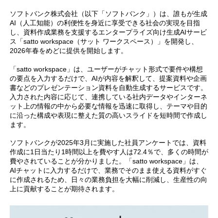
ソフトバンク株式会社（以下「ソフトバンク」）は、誰もが生成
AI（人工知能）の利便性を身近に享受できる社会の実現を目指
し、資料作成業務を支援するエンタープライズ向け生成AIサービ
ス「satto workspace（サット ワークスペース）」を開発し、
2026年春をめどに提供を開始します。
「satto workspace」は、ユーザーがチャット形式で要件や構想
の要点を入力するだけで、AIが内容を解釈して、提案資料や企画
書などのプレゼンテーション資料を自動生成するサービスです。
入力された内容に応じて、連携している社内データやインターネ
ット上の情報の中から必要な情報を迅速に取得し、テーマや目的
に沿った構成や表現に整えた質の高いスライドを短時間で作成し
ます。
ソフトバンクが2025年3月に実施した社員アンケートでは、資料
作成に1日当たり1時間以上を費やす人は72.4％で、多くの時間が
費やされていることが分かりました。「satto workspace」は、
AIチャットに入力するだけで、業務でそのまま使える資料がすぐ
に作成されるため、日々の業務負担を大幅に削減し、生産性の向
上に貢献することが期待されます。