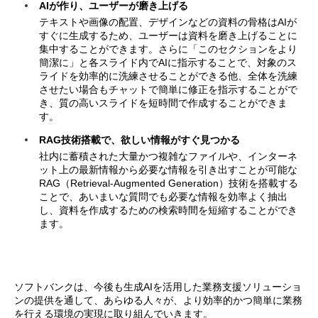
AIが作り、ユーザーが磨き上げる
テキストや画像の配置、デザインなどの資料の骨格はAIが
すぐに生成するため、ユーザーは資料を磨き上げることに
集中することができます。さらに「このセクションをより
簡潔に」と各スライド内でAIに指示することで、対象のス
ライドを効率的に洗練させることができる他、全体を洗練
させたい場合もチャットで簡単に修正を指示することがで
き、質の高いスライドを短時間で作成することができま
す。
RAG技術搭載で、欲しい情報がすぐ見つかる
社内に蓄積された大量かつ複雑なファイルや、インターネ
ット上の最新情報から必要な情報を引き出すことが可能な
RAG（Retrieval-Augmented Generation）技術を搭載する
ことで、あいまいな質問でも必要な情報を効率よく抽出
し、資料を作成するための検索時間を短縮することができ
ます。
ソフトバンクは、今後も生成AIを活用した業務支援ソリューショ
ンの提供を通して、あらゆる人々が、より効率的かつ簡単に業務
を行える環境の実現に取り組んでいきます。