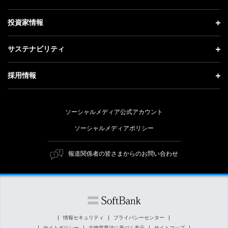
お知らせ
社長メッセージ
理念・ビジョン・戦略 トップ
投資家情報
更新情報
会社概要
成長戦略「Activate AI for Society」
投資家情報 トップ
記者説明会
サステナビリティ
事業紹介
技術戦略
経営方針
ソフトバンクニュース
サステナビリティ トップ
ガバナンス
採用情報
人材戦略
IRライブラリー
トップメッセージ
社会貢献活動
採用情報 トップ
財務情報
ESG方針・体制
ソーシャルメディア公式アカウント
公開情報
新卒採用
個人投資家の皆さまへ
ソーシャルメディアポリシー
価値創造プロセス
キャリア採用
株式と社債について
マテリアリティ（重要課題）
報道関係者の皆さまからのお問い合わせ
障がい者採用
コーポレート・ガバナンス
ESGの主な取り組み
ソフトバンク クルー採用
IRニュース
ESG関連資料
外部評価・イニシアチブ
情報セキュリティ
プライバシーセンター
サイトポリシー
古物営業法に基づく表示
サイトマップ