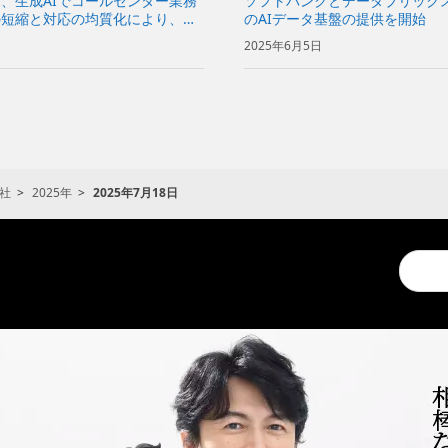
、生成AIでコールセンター業務
ソフトバンクとデータブリックス
の短縮と対応の均質化により、顧
のAIデータ基盤の提供を開始
2025年6月5日
社
2025年
2025年7月18日
Conduc
a
search