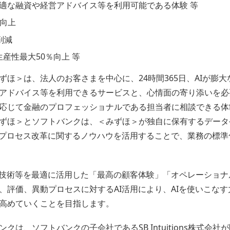
適な融資や経営アドバイス等を利用可能である体験 等
向上
削減
産性最大50％向上 等
ずほ＞は、法人のお客さまを中心に、24時間365日、AIが膨
アドバイス等を利用できるサービスと、心情面の寄り添いを必
応じて金融のプロフェッショナルである担当者に相談できる体
ずほ＞とソフトバンクは、＜みずほ＞が独自に保有するデータ
務プロセス改革に関するノウハウを活用することで、業務の標
I技術等を最適に活用した「最高の顧客体験」「オペレーショ
、評価、異動プロセスに対するAI活用により、AIを使いこな
高めていくことを目指します。
クは、ソフトバンクの子会社であるSB Intuitions株式会