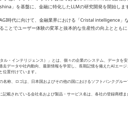
ashina」を基盤に、金融に特化したLLMの研究開発を開始しま
時代に向けて、金融業界における「Cristal intelligenc
ることでユーザー体験の変革と抜本的な生産性の向上とともに
igence（クリスタル・インテリジェンス）」とは、個々の企業のシステム、デー
。過去データや社内動向、最新情報を学習し、長期記憶を備えたAIエー
と位置付けています。
バンクの名称、ロゴは、日本国およびその他の国におけるソフトバンクグル
に記載されている会社名および製品・サービス名は、各社の登録商標ま