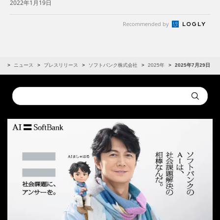
2022年1月19日
Recommended by
R
ニュース
プレスリリース
ソフトバンク株式会社
2025年
2025年7月29日
Conduct
Submit
a
search