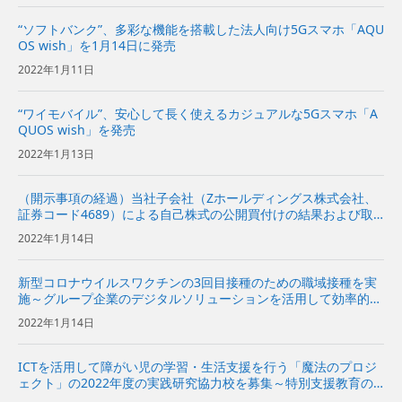
“ソフトバンク”、多彩な機能を搭載した法人向け5Gスマホ「AQU
OS wish」を1月14日に発売
2022年1月11日
“ワイモバイル”、安心して長く使えるカジュアルな5Gスマホ「A
QUOS wish」を発売
2022年1月13日
（開示事項の経過）当社子会社（Zホールディングス株式会社、
証券コード4689）による自己株式の公開買付けの結果および取
得終了に関するお知らせ
2022年1月14日
新型コロナウイルスワクチンの3回目接種のための職域接種を実
施～グループ企業のデジタルソリューションを活用して効率的な
接種を推進～
2022年1月14日
ICTを活用して障がい児の学習・生活支援を行う「魔法のプロジ
ェクト」の2022年度の実践研究協力校を募集～特別支援教育の
教員養成課程を有する教育機関との連携を開始～