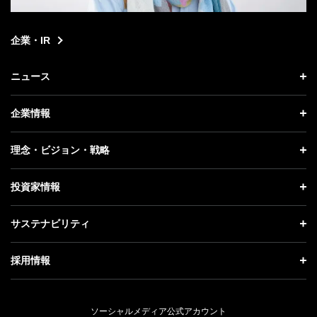
企業・IR
ニュース
ニュース トップ
企業情報
プレスリリース
企業情報 トップ
理念・ビジョン・戦略
お知らせ
社長メッセージ
理念・ビジョン・戦略 トップ
投資家情報
更新情報
会社概要
成長戦略「Activate AI for Society」
投資家情報 トップ
記者説明会
サステナビリティ
事業紹介
技術戦略
経営方針
ソフトバンクニュース
サステナビリティ トップ
ガバナンス
採用情報
人材戦略
IRライブラリー
トップメッセージ
社会貢献活動
採用情報 トップ
財務情報
ESG方針・体制
ソーシャルメディア公式アカウント