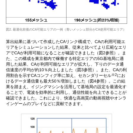
図2. 最適化前後のCA可能エリアの一例（青いメッシュ部分がCA使用可能エリア）
算出結果に基づいて作成したCAリンク構成で、CAの利用可能エ
リアをシミュレーションした結果、従来と比べてより広範なエリ
アでCAが利用可能になることが確認できました（図2参照）。ま
た、この構成を東京都内で稼働する特定エリアの5G基地局に適
用した結果、CAが利用可能なエリアが拡大し、下りのデータ通
信速度の平均が約10％向上しました（図3参照）。また、CAの利
※2
用割合を示すCAコンフィグ率に加え、セカンダリーセル
にお
けるデータ通信量も最大50％増加しました（図4参照）。この結
果を踏まえ、イジングマシンを活用して基地局の設定を最適化す
ることで、電波を効率的に利用し、通信性能を向上できることが
確認できました。これにより、快適な高画質の動画視聴やオンラ
インゲームのプレイなどに貢献できます。