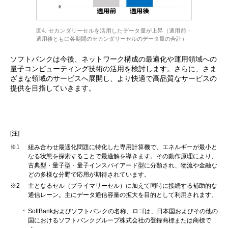
図4. セカンダリーセルを活用したデータ量が上昇（適用前・
適用後ともに各期間のセカンダリーセルのデータ量の合計）
ソフトバンクは今後、ネットワーク構成の最適化や運用領域への
量子コンピューティング技術の活用を検討します。さらに、さま
ざまな領域のサービスへ展開し、より快適で高品質なサービスの
提供を目指していきます。
[注]
※1
組み合わせ最適化問題に特化した専用計算機で、エネルギーが最小と
なる状態を探索することで最適解を導きます。その動作原理により、
古典型・量子型・量子インスパイアード型に分類され、物流や金融な
どの多様な分野で応用が期待されています。
※2
主となるセル（プライマリーセル）に加えて同時に接続する補助的な
通信レーン。主にデータ通信容量の拡大を目的として利用されます。
SoftBankおよびソフトバンクの名称、ロゴは、日本国およびその他の
国におけるソフトバンクグループ株式会社の登録商標または商標で