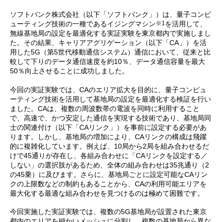
ソフトバンク株式会社（以下「ソフトバンク」）は、量子コンピ
※1
ューティング技術の一種であるイジングマシン
を活用して、
無線基地局の設定を最適化する実証実験を東京都内で実施しまし
た。その結果、キャリアアグリゲーション（以下「CA」）を活
用した5G（第5世代移動通信システム）通信において、従来と比
較して下りのデータ通信速度を約10％、データ通信容量を最大
50％向上させることに成功しました。
今回の実証実験では、CAのエリア拡大を目的に、量子コンピュ
ーティング技術を活用して基地局の設定を最適化する検証を行い
ました。CAは、複数の周波数帯の電波を同時に利用すること
で、高速で、かつ安定した通信を実現する技術であり、基地局同
士の関連付け（以下「CAリンク」）を事前に設定する必要があ
ります。しかし、基地局の増加により、CAリンクの構成は飛躍
的に複雑化しています。例えば、10局から2局を組み合わせるだ
けで45通りが存在し、各組み合わせに「CAリンクを設定する／
しない」の選択肢があるため、全体の組み合わせは35兆通り（2
の45乗）に及びます。さらに、基地局ごとに設定可能なCAリン
クの上限数などの制約もあることから、CAの利用可能エリアを
最大化する最適な組み合わせを見つけるのは極めて困難です。
今回実施した実証実験では、複数の5G基地局が設置された東京
都内のエリアを細かいメッシュに分割し、複数の基地局から異な