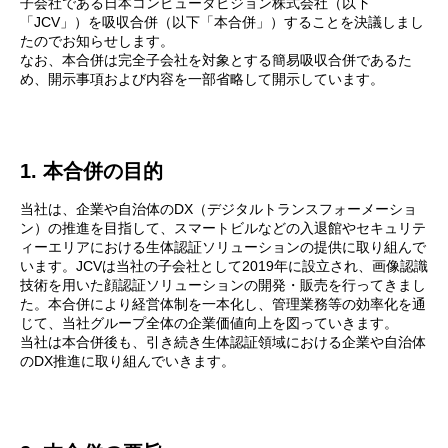
子会社である日本コンピュータビジョン株式会社（以下
「JCV」）を吸収合併（以下「本合併」）することを決議しまし
たのでお知らせします。
なお、本合併は完全子会社を対象とする簡易吸収合併であるた
め、開示事項および内容を一部省略して開示しています。
1. 本合併の目的
当社は、企業や自治体のDX（デジタルトランスフォーメーショ
ン）の推進を目指して、スマートビルなどの入退館やセキュリテ
ィーエリアにおける生体認証ソリューションの提供に取り組んで
います。JCVは当社の子会社として2019年に設立され、画像認識
技術を用いた顔認証ソリューションの開発・販売を行ってきまし
た。本合併により経営体制を一本化し、管理業務等の効率化を通
じて、当社グループ全体の企業価値向上を図っていきます。
当社は本合併後も、引き続き生体認証領域における企業や自治体
のDX推進に取り組んでいきます。