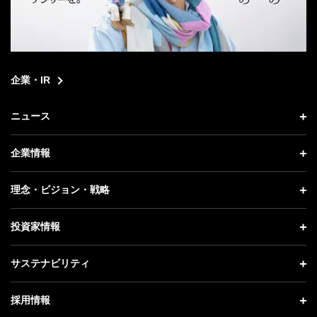
企業・IR
ニュース
ニュース トップ
企業情報
プレスリリース
企業情報 トップ
理念・ビジョン・戦略
お知らせ
社長メッセージ
理念・ビジョン・戦略 トップ
投資家情報
更新情報
会社概要
成長戦略「Activate AI for Society」
投資家情報 トップ
記者説明会
サステナビリティ
事業紹介
技術戦略
経営方針
ソフトバンクニュース
サステナビリティ トップ
ガバナンス
採用情報
人材戦略
IRライブラリー