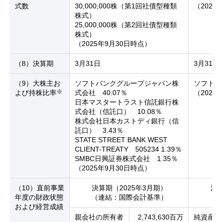
式数
30,000,000株（第1回社債型種類
（2025
株式）
25,000,000株（第2回社債型種類
株式）
（2025年9月30日時点）
（8）決算期
3月31日
3月31日
（9）大株主お
ソフトバンクグループジャパン株
ソフトバ
※
よび持株比率
式会社 40.07％
（2025
日本マスタートラスト信託銀行株
式会社（信託口） 10.08％
株式会社日本カストディ銀行（信
託口） 3.43％
STATE STREET BANK WEST
CLIENT-TREATY 505234 1.39％
SMBC日興証券株式会社 1.35％
（2025年9月30日時点）
（10）直前事業
決算期（2025年3月期）
決算
年度の財政状態
（連結：国際会計基準）
および経営成績
親会社の所有者
2,743,630百万
純資産