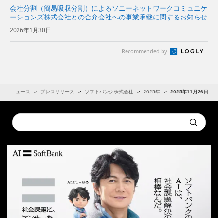
会社分割（簡易吸収分割）によるソニーネットワークコミュニケ
ーションズ株式会社との合弁会社への事業承継に関するお知らせ
2026年1月30日
Recommended by
R
ニュース
プレスリリース
ソフトバンク株式会社
2025年
2025年11月26日
Conduct
Submit
a
search