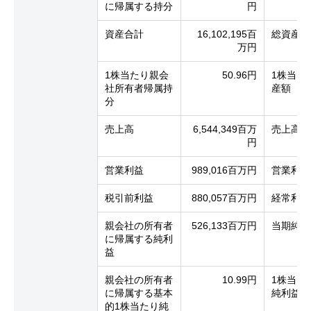
に帰属する持分
円
資産合計
16,102,195百
総資産
万円
1株当たり親会
50.96円
1株当た
社所有者帰属持
産額
分
売上高
6,544,349百万
売上高
円
営業利益
989,016百万円
営業利益
税引前利益
880,057百万円
経常利益
親会社の所有者
526,133百万円
当期純利
に帰属する純利
益
親会社の所有者
10.99円
1株当た
に帰属する基本
純利益
的1株当たり純