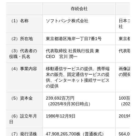
存続会社
（1）名称
ソフトバンク株式会社
日本コン
社
（2）所在地
東京都港区海岸一丁目7番1号
東京都港
（3）代表者の
代表取締役 社長執行役員 兼
代表取
役職・氏名
CEO
宮川 潤一
（4）事業内容
移動通信サービスの提供、携帯端
画像認識
末の販売、固定通信サービスの提
の開発お
供、インターネット接続サービス
の提供
（5）資本金
239,692百万円
100百万
（2025年9月30日時点）
（2025
（6）設立年月
1986年12月9日
2019年
日
（7）発行済株
47,908,265,700株（普通株式）
564,0