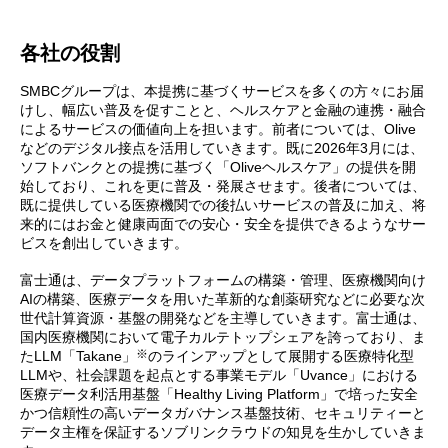
各社の役割
SMBCグループは、本提携に基づくサービスを多くの方々にお届
けし、幅広い普及を促すことと、ヘルスケアと金融の連携・融合
によるサービスの価値向上を担います。前者については、Olive
などのデジタル接点を活用していきます。既に2026年3月には、
ソフトバンクとの提携に基づく「Oliveヘルスケア」の提供を開
始しており、これを更に普及・発展させます。後者については、
既に提供している医療機関での後払いサービスの普及に加え、将
来的にはお金と健康両面での安心・安全を提供できるようなサー
ビスを創出していきます。
富士通は、データプラットフォームの構築・管理、医療機関向け
AIの構築、医療データを用いた革新的な創薬研究などに必要な次
世代計算資源・基盤の開発などを主導していきます。富士通は、
国内医療機関において電子カルテトップシェアを誇っており、ま
※
たLLM「Takane」
のラインアップとして展開する医療特化型
LLMや、社会課題を起点とする事業モデル「Uvance」における
医療データ利活用基盤「Healthy Living Platform」で培った安全
かつ信頼性の高いデータガバナンス基盤技術、セキュリティーと
データ主権を保証するソブリンクラウドの知見を生かしていきま