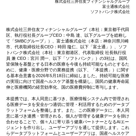
株式会社三井住友フィナンシャルグループ
富士通株式会社
ソフトバンク株式会社
株式会社三井住友フィナンシャルグループ（本社：東京都千代田
区、執行役社長グループCEO：中島 達、以下グループを総称し
て「SMBCグループ」）、富士通株式会社（本店：神奈川県川崎
市、代表取締役社長CEO：時田 隆仁、以下「富士通」）、ソフ
トバンク株式会社（本社：東京都港区、代表取締役 社長執行役
員 兼 CEO：宮川 潤一、以下「ソフトバンク」）の3社は、国民
皆保険を基盤とする日本の医療を今後も持続可能なものとするた
めに、健康・医療分野での業務提携（以下、「本提携」）に関す
る基本合意書を2026年5月18日に締結しました。持続可能な医療
の実現に向けて国産ヘルスケア基盤を構築し、国民の健康寿命延
伸と医療機関の経営効率化、国の医療費抑制に寄与します。
本提携では、本人同意に基づき、医療情報システム内で管理され
る医療データを安全かつ適切に管理・利活用するためのデータプ
ラットフォームを整備します。また、この医療データに、本人同
意に基づき連携・管理される、個人が管理する健康データを掛け
合わせることで、個々人に寄り添う健康パートナーとなるAIエー
ジェントを作り出し、ユーザーアプリを通して提供します。これ
らデータプラットフォームとユーザーアプリは、国産ヘルスケア