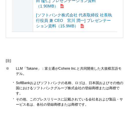
田 隆仁]
プレゼンテーション資料
（1.90MB）
[ソフトバンク株式会社 代表取締役 社長執
行役員 兼 CEO 宮川 潤一]
プレゼンテー
ション資料
（15.9MB）
[注]
※
LLM「Takane」：富士通がCohere Inc.と共同開発した大規模言語モ
デル。
SoftBankおよびソフトバンクの名称、ロゴは、日本国およびその他の
国におけるソフトバンクグループ株式会社の登録商標または商標で
す。
その他、このプレスリリースに記載されている会社名および製品・サ
ービス名は、各社の登録商標または商標です。