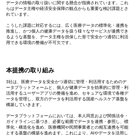
データの情報の取り扱いに関する懸念が指摘されています。これ
らはデータ主権や経済安全保障の観点からも重要な検討課題とさ
れています。
こうした課題に対応するには、広く医療データの標準化・連携を
推進し、かつ個人の健康データを扱う様々なサービスが連携でき
るような基盤を、データ主権を担保した形で安全かつ適切に利活
用できる環境の整備が不可欠です。
本提携の取り組み
3社は、医療データを安全かつ適切に管理・利活用するためのデ
ータプラットフォームと、個人が健康データを効果的に管理・利
活用するユーザーアプリの整備を進め、セキュアな環境で各種デ
ータを管理し、双方のデータを利活用する国産ヘルスケア基盤を
構築していきます。
データプラットフォームにおいては、本人同意および関係法令・
ガイドラインに基づき、必要な範囲でデータを連携・参照し、標
準化・構造化を進め、医療機関や民間事業者との相互連携を可能
とする基盤の構築を進めます。これにより、AIやデータを活用し