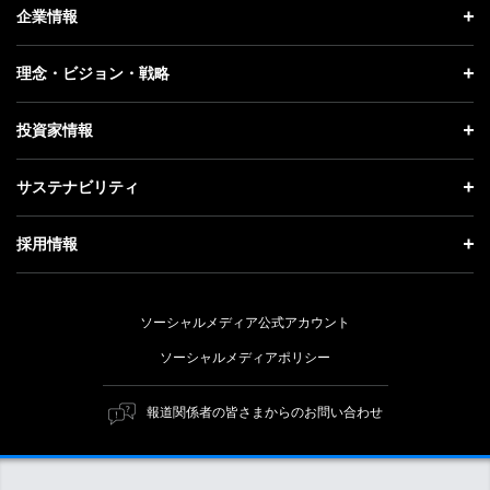
ニュース トップ
企業情報
プレスリリース
企業情報 トップ
理念・ビジョン・戦略
お知らせ
社長メッセージ
理念・ビジョン・戦略 トップ
投資家情報
更新情報
会社概要
成長戦略「Activate AI for Society」
投資家情報 トップ
記者説明会
サステナビリティ
事業紹介
技術戦略
経営方針
ソフトバンクニュース
サステナビリティ トップ
ガバナンス
採用情報
人材戦略
IRライブラリー
トップメッセージ
社会貢献活動
採用情報 トップ
財務情報
ESG方針・体制
ソーシャルメディア公式アカウント
公開情報
新卒採用
個人投資家の皆さまへ
ソーシャルメディアポリシー
価値創造プロセス
キャリア採用
株式と社債について
マテリアリティ（重要課題）
報道関係者の皆さまからのお問い合わせ
障がい者採用
コーポレート・ガバナンス
ESGの主な取り組み
ソフトバンク クルー採用