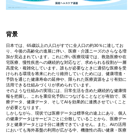
背景
日本では、65歳以上の人口がすでに全人口の約30％に達してお
り、今後の高齢化の進展に伴い、医療・介護ニーズのさらなる増
加が見込まれています。これに伴い医療現場では、救急医療や在
宅医療、慢性疾患への継続的な対応など、求められる役割が一層
高度化・複雑化しています。誰もが必要なときに適切な医療を受
けられる環境を将来にわたり維持していくためには、健康増進・
予防を通じた健康寿命の延伸や、限られた医療資源をより有効に
活用できる仕組みづくりが求められています。
そのような仕組みの実現には、日常生活を含めた継続的な健康情
報を把握し、これを重症化予防につなげることなどが有効で、医
療データ、健康データ、そしてAIを効果的に連携させていくこと
が必要となります。
しかしながら、現状では医療データは標準化の途上にあり、個人
の健康データはサービスごとに分散していることから、医療デー
タと健康データとは十分に連携できていません。また、AIの活用
においても海外基盤の利用が広がる中、機微性の高い健康・医療