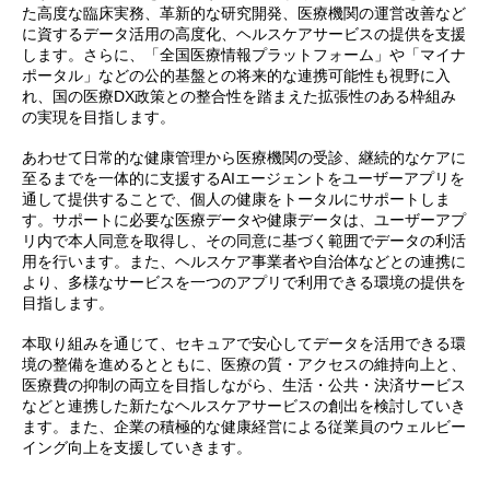
た高度な臨床実務、革新的な研究開発、医療機関の運営改善など
に資するデータ活用の高度化、ヘルスケアサービスの提供を支援
します。さらに、「全国医療情報プラットフォーム」や「マイナ
ポータル」などの公的基盤との将来的な連携可能性も視野に入
れ、国の医療DX政策との整合性を踏まえた拡張性のある枠組み
の実現を目指します。
あわせて日常的な健康管理から医療機関の受診、継続的なケアに
至るまでを一体的に支援するAIエージェントをユーザーアプリを
通して提供することで、個人の健康をトータルにサポートしま
す。サポートに必要な医療データや健康データは、ユーザーアプ
リ内で本人同意を取得し、その同意に基づく範囲でデータの利活
用を行います。また、ヘルスケア事業者や自治体などとの連携に
より、多様なサービスを一つのアプリで利用できる環境の提供を
目指します。
本取り組みを通じて、セキュアで安心してデータを活用できる環
境の整備を進めるとともに、医療の質・アクセスの維持向上と、
医療費の抑制の両立を目指しながら、生活・公共・決済サービス
などと連携した新たなヘルスケアサービスの創出を検討していき
ます。また、企業の積極的な健康経営による従業員のウェルビー
イング向上を支援していきます。