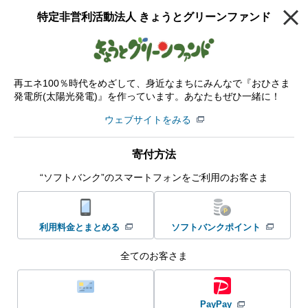
特定非営利活動法人 きょうとグリーンファンド
企業・IR
MENU
ESGの主な取り組み
社会
地域・団体への支援
つながる募金
寄付先団体一覧
再エネ100％時代をめざして、身近なまちにみんなで『おひさま
発電所(太陽光発電)』を作っています。あなたもぜひ一緒に！
寄付先団体一覧
ウェブサイトをみる
「つながる募金」で寄付ができる非営利団体をご確認いただけま
す。
寄付方法
“ソフトバンク”のスマートフォンをご利用のお客さま
注目の団体をみる
団体を探す
利用料金とまとめる
ソフトバンクポイント
全てのお客さま
PayPay