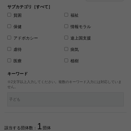
サブカテゴリ［すべて］
貧困
福祉
保健
情報モラル
アドボカシー
途上国支援
虐待
病気
医療
植樹
キーワード
※2文字以上入力してください。複数のキーワード入力には対応していま
せん。
1
該当する団体数：
団体