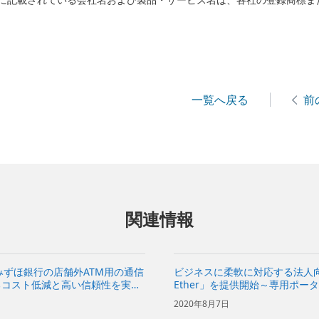
に記載されている会社名および製品・サービス名は、各社の登録商標ま
一覧へ戻る
前
関連情報
みずほ銀行の店舗外ATM用の通信
ビジネスに柔軟に対応する法人向
るコスト低減と高い信頼性を実現
Ether」を提供開始～専用ポ
現し、ニューノーマル時代にお
2020年8月7日