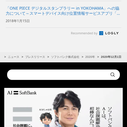
「ONE PIECE デジタルスタンプラリー in YOKOHAMA」への協
力について～スマートデバイス向け位置情報サービスアプリ「ふ
らっと案内」を活用し、作品プロモーションや地域誘客、地域プ
2018年1月15日
ロモーションを実現～ | 企業・IR | ソフト...
Recommended by
R
ニュース
プレスリリース
ソフトバンク株式会社
2020年
2020年12月1日
Conduct
Submit
a
search