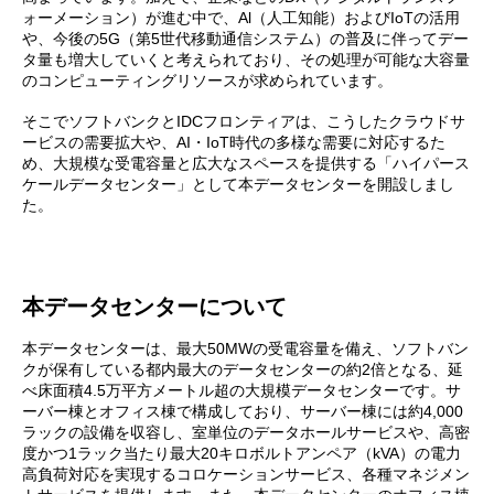
ォーメーション）が進む中で、Al（人工知能）およびIoTの活用
や、今後の5G（第5世代移動通信システム）の普及に伴ってデー
タ量も増大していくと考えられており、その処理が可能な大容量
のコンピューティングリソースが求められています。
そこでソフトバンクとIDCフロンティアは、こうしたクラウドサ
ービスの需要拡大や、AI・IoT時代の多様な需要に対応するた
め、大規模な受電容量と広大なスペースを提供する「ハイパース
ケールデータセンター」として本データセンターを開設しまし
た。
本データセンターについて
本データセンターは、最大50MWの受電容量を備え、ソフトバン
クが保有している都内最大のデータセンターの約2倍となる、延
べ床面積4.5万平方メートル超の大規模データセンターです。サ
ーバー棟とオフィス棟で構成しており、サーバー棟には約4,000
ラックの設備を収容し、室単位のデータホールサービスや、高密
度かつ1ラック当たり最大20キロボルトアンペア（kVA）の電力
高負荷対応を実現するコロケーションサービス、各種マネジメン