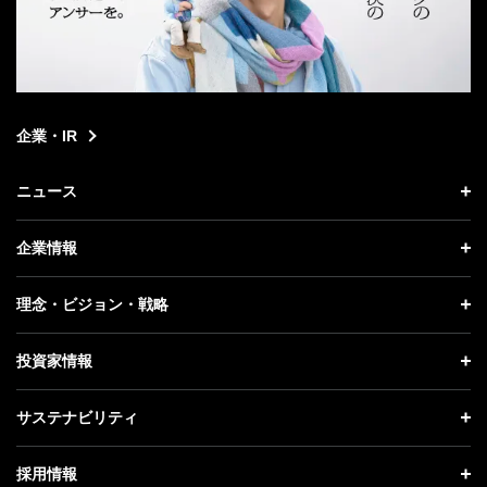
企業・IR
ニュース
ニュース トップ
企業情報
プレスリリース
企業情報 トップ
理念・ビジョン・戦略
お知らせ
社長メッセージ
理念・ビジョン・戦略 トップ
投資家情報
更新情報
会社概要
成長戦略「Activate AI for Society」
投資家情報 トップ
記者説明会
サステナビリティ
事業紹介
技術戦略
経営方針
ソフトバンクニュース
サステナビリティ トップ
ガバナンス
採用情報
人材戦略