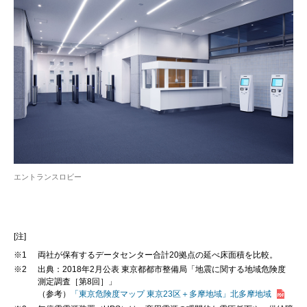
エントランスロビー
[注]
※1
両社が保有するデータセンター合計20拠点の延べ床面積を比較。
※2
出典：2018年2月公表 東京都都市整備局「地震に関する地域危険度
測定調査［第8回］」
（参考）
「東京危険度マップ 東京23区＋多摩地域」北多摩地域