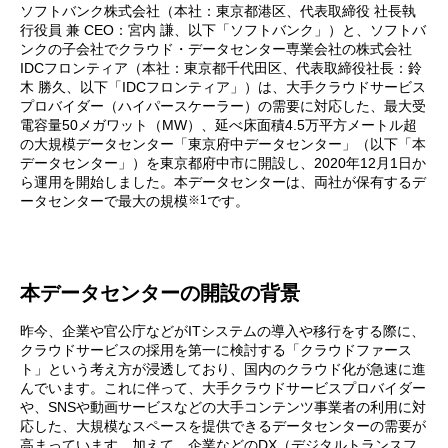
ソフトバンク株式会社（本社：東京都港区、代表取締役 社長執
行役員 兼 CEO：宮内 謙、以下「ソフトバンク」）と、ソフトバ
ンクの子会社でクラウド・データセンター専業会社の株式会社
IDCフロンティア（本社：東京都千代田区、代表取締役社長：鈴
木 勝久、以下「IDCフロンティア」）は、大手クラウドサービス
プロバイダー（ハイパースケーラー）の需要に対応した、最大受
電容量50メガワット（MW）、延べ床面積4.5万平方メートル超
の大規模データセンター「東京府中データセンター」（以下「本
データセンター」）を東京都府中市に開設し、2020年12月1日か
ら運用を開始しました。本データセンターは、両社が保有するデ
※1
ータセンターで最大の規模
です。
本データセンターの開設の背景
昨今、企業や官公庁などがITシステムの導入や移行をする際に、
クラウドサービスの採用を第一に検討する「クラウドファース
ト」という考え方が浸透しており、国内のクラウド化が急速に進
んでいます。これに伴って、大手クラウドサービスプロバイダー
や、SNSや動画サービスなどの大手コンテンツ事業者の利用に対
応した、大規模なスペースを提供できるデータセンターの需要が
高まっています。加えて、企業などのDX（デジタルトランスフ