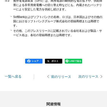
※3
無停電電源装置（UPS）は、商用電源の瞬間的な電圧低下や、供給障
害による非常用発電機への切り替え時などにも、内蔵されたバッテリ
ーにより安定した電力を供給し続けます。
SoftBankおよびソフトバンクの名称、ロゴは、日本国およびその他の
国におけるソフトバンクグループ株式会社の登録商標または商標で
す。
その他、このプレスリリースに記載されている会社名および製品・サ
ービス名は、各社の登録商標または商標です。
シェア
ポスト
LINEで送る
一覧へ戻る
次のリリース
前のリリース
関連情報