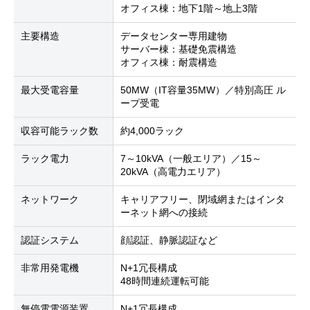
オフィス棟：地下1階～地上3階
主要構造
データセンター専用建物
サーバー棟：基礎免震構造
オフィス棟：耐震構造
最大受電容量
50MW（IT容量35MW）／特別高圧 ル
ープ受電
収容可能ラック数
約4,000ラック
ラック電力
7～10kVA（一般エリア）／15～
20kVA（高電力エリア）
ネットワーク
キャリアフリー、閉域網またはインタ
ーネット網への接続
認証システム
顔認証、静脈認証など
非常用発電機
N+1冗長構成
48時間連続運転可能
無停電電源装置
N+1冗長構成