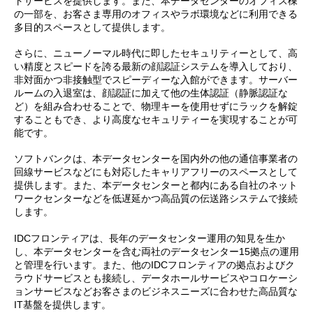
トサービスを提供します。また、本データセンターのオフィス棟
の一部を、お客さま専用のオフィスやラボ環境などに利用できる
多目的スペースとして提供します。
さらに、ニューノーマル時代に即したセキュリティーとして、高
い精度とスピードを誇る最新の顔認証システムを導入しており、
非対面かつ非接触型でスピーディーな入館ができます。サーバー
ルームの入退室は、顔認証に加えて他の生体認証（静脈認証な
ど）を組み合わせることで、物理キーを使用せずにラックを解錠
することもでき、より高度なセキュリティーを実現することが可
能です。
ソフトバンクは、本データセンターを国内外の他の通信事業者の
回線サービスなどにも対応したキャリアフリーのスペースとして
提供します。また、本データセンターと都内にある自社のネット
ワークセンターなどを低遅延かつ高品質の伝送路システムで接続
します。
IDCフロンティアは、長年のデータセンター運用の知見を生か
し、本データセンターを含む両社のデータセンター15拠点の運用
と管理を行います。また、他のIDCフロンティアの拠点およびク
ラウドサービスとも接続し、データホールサービスやコロケーシ
ョンサービスなどお客さまのビジネスニーズに合わせた高品質な
IT基盤を提供します。