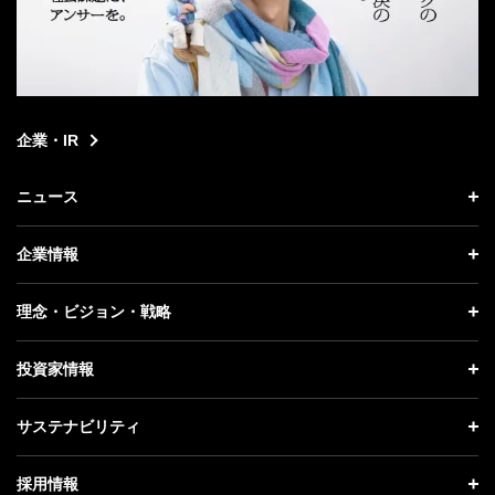
企業・IR
ニュース
ニュース トップ
企業情報
プレスリリース
企業情報 トップ
理念・ビジョン・戦略
お知らせ
社長メッセージ
理念・ビジョン・戦略 トップ
投資家情報
更新情報
会社概要
成長戦略「Activate AI for Society」
投資家情報 トップ
記者説明会
サステナビリティ
事業紹介
技術戦略
経営方針
ソフトバンクニュース
サステナビリティ トップ
ガバナンス
採用情報
人材戦略