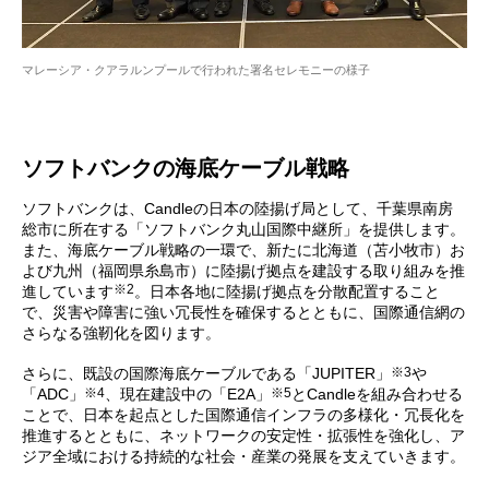
マレーシア・クアラルンプールで行われた署名セレモニーの様子
ソフトバンクの海底ケーブル戦略
ソフトバンクは、Candleの日本の陸揚げ局として、千葉県南房
総市に所在する「ソフトバンク丸山国際中継所」を提供します。
また、海底ケーブル戦略の一環で、新たに北海道（苫小牧市）お
よび九州（福岡県糸島市）に陸揚げ拠点を建設する取り組みを推
※2
進しています
。日本各地に陸揚げ拠点を分散配置すること
で、災害や障害に強い冗長性を確保するとともに、国際通信網の
さらなる強靭化を図ります。
※3
さらに、既設の国際海底ケーブルである「JUPITER」
や
※4
※5
「ADC」
、現在建設中の「E2A」
とCandleを組み合わせる
ことで、日本を起点とした国際通信インフラの多様化・冗長化を
推進するとともに、ネットワークの安定性・拡張性を強化し、ア
ジア全域における持続的な社会・産業の発展を支えていきます。