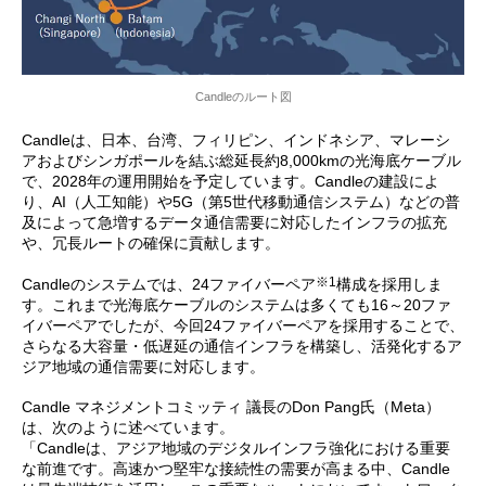
Candleのルート図
Candleは、日本、台湾、フィリピン、インドネシア、マレーシ
アおよびシンガポールを結ぶ総延長約8,000kmの光海底ケーブル
で、2028年の運用開始を予定しています。Candleの建設によ
り、AI（人工知能）や5G（第5世代移動通信システム）などの普
及によって急増するデータ通信需要に対応したインフラの拡充
や、冗長ルートの確保に貢献します。
※1
Candleのシステムでは、24ファイバーペア
構成を採用しま
す。これまで光海底ケーブルのシステムは多くても16～20ファ
イバーペアでしたが、今回24ファイバーペアを採用することで、
さらなる大容量・低遅延の通信インフラを構築し、活発化するア
ジア地域の通信需要に対応します。
Candle マネジメントコミッティ 議長のDon Pang氏（Meta）
は、次のように述べています。
「Candleは、アジア地域のデジタルインフラ強化における重要
な前進です。高速かつ堅牢な接続性の需要が高まる中、Candle