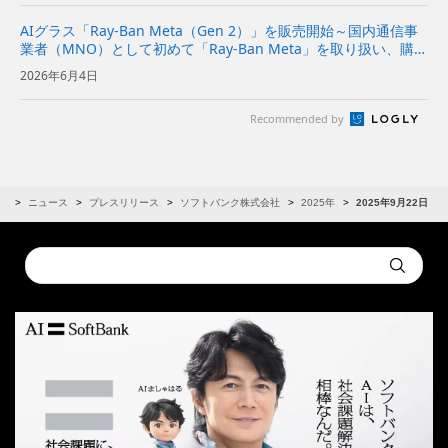
AIグラス「Ray-Ban Meta（Gen 2）」を販売開始～国内通信事
業者（MNO）として初めて「Ray-Ban Meta」を取り扱い、購入
後の初期設定に関する店頭サポートも実施～
2026年6月4日
Recommended by
R
ニュース
プレスリリース
ソフトバンク株式会社
2025年
2025年9月22日
Conduct
Submit
a
search