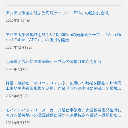
アジアと米国を結ぶ光海底ケーブル「E2A」の建設に合意
2025年3月24日
アジア太平洋地域を結ぶ約10,000kmの光海底ケーブル「Asia Di
rect Cable（ADC）」の運用を開始
2024年12月19日
北海道と九州に国際海底ケーブルの陸揚げ拠点を新設
2025年7月4日
軽量・強靭な「ポリマテリアル®」を用いた敷板を開発～基地局
工事や災害復旧現場で活用、作業時間を約半分に削減して環境負
荷を低減～
2026年8月3日
モバイルバッテリーメーカーと通信事業者、大規模災害発生時に
おける被災地への電源確保に関する連携協定を締結～避難所など
への電源関連機材の提供に向けて協力～
2026年5月18日