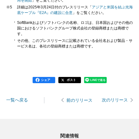
用を開始
」をご覧ください。
※5
詳細は2025年3月24日付のプレスリリース「
アジアと米国を結ぶ光海
底ケーブル『E2A』の建設に合意
」をご覧ください。
SoftBankおよびソフトバンクの名称、ロゴは、日本国およびその他の
国におけるソフトバンクグループ株式会社の登録商標または商標で
す。
その他、このプレスリリースに記載されている会社名および製品・サ
ービス名は、各社の登録商標または商標です。
シェア
ポスト
LINEで送る
一覧へ戻る
次のリリース
前のリリース
関連情報