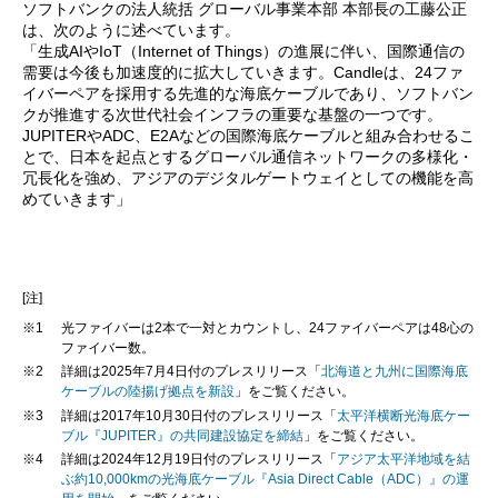
ソフトバンクの法人統括 グローバル事業本部 本部長の工藤公正
は、次のように述べています。
「生成AIやIoT（Internet of Things）の進展に伴い、国際通信の
需要は今後も加速度的に拡大していきます。Candleは、24ファ
イバーペアを採用する先進的な海底ケーブルであり、ソフトバン
クが推進する次世代社会インフラの重要な基盤の一つです。
JUPITERやADC、E2Aなどの国際海底ケーブルと組み合わせるこ
とで、日本を起点とするグローバル通信ネットワークの多様化・
冗長化を強め、アジアのデジタルゲートウェイとしての機能を高
めていきます」
[注]
※1
光ファイバーは2本で一対とカウントし、24ファイバーペアは48心の
ファイバー数。
※2
詳細は2025年7月4日付のプレスリリース「
北海道と九州に国際海底
ケーブルの陸揚げ拠点を新設
」をご覧ください。
※3
詳細は2017年10月30日付のプレスリリース「
太平洋横断光海底ケー
ブル『JUPITER』の共同建設協定を締結
」をご覧ください。
※4
詳細は2024年12月19日付のプレスリリース「
アジア太平洋地域を結
ぶ約10,000kmの光海底ケーブル『Asia Direct Cable（ADC）』の運