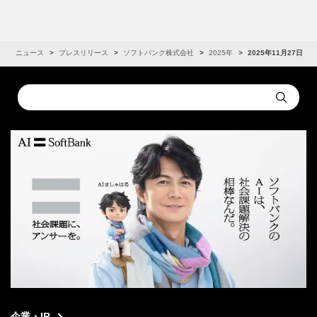
R
ニュース
プレスリリース
ソフトバンク株式会社
2025年
2025年11月27日
Conduct
Submit
a
search
企業・IR