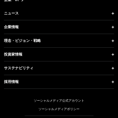
ニュース
ニュース トップ
企業情報
プレスリリース
企業情報 トップ
理念・ビジョン・戦略
お知らせ
社長メッセージ
理念・ビジョン・戦略 トップ
投資家情報
更新情報
会社概要
成長戦略「Activate AI for Society」
投資家情報 トップ
記者説明会
サステナビリティ
事業紹介
技術戦略
経営方針
ソフトバンクニュース
サステナビリティ トップ
ガバナンス
採用情報
人材戦略
IRライブラリー
トップメッセージ
社会貢献活動
採用情報 トップ
財務情報
ESG方針・体制
ソーシャルメディア公式アカウント
公開情報
新卒採用
個人投資家の皆さまへ
ソーシャルメディアポリシー
価値創造プロセス
キャリア採用