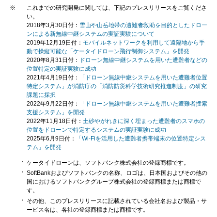
※
これまでの研究開発に関しては、下記のプレスリリースをご覧くださ
い。
2018年3月30日付：
雪山や山岳地帯の遭難者救助を目的としたドロー
ンによる新無線中継システムの実証実験について
2019年12月19日付：
モバイルネットワークを利用して遠隔地から手
動で操縦可能な「ケータイドローン飛行制御システム」を開発
2020年8月31日付：
ドローン無線中継システムを用いた遭難者などの
位置特定の実証実験に成功
2021年4月19日付：
「ドローン無線中継システムを用いた遭難者位置
特定システム」が消防庁の「消防防災科学技術研究推進制度」の研究
課題に採択
2022年9月22日付：
「ドローン無線中継システムを用いた遭難者捜索
支援システム」を開発
2022年11月18日付：
土砂やがれきに深く埋まった遭難者のスマホの
位置をドローンで特定するシステムの実証実験に成功
2025年6月9日付：
「Wi-Fiを活用した遭難者携帯端末の位置特定シス
テム」を開発
ケータイドローンは、ソフトバンク株式会社の登録商標です。
SoftBankおよびソフトバンクの名称、ロゴは、日本国およびその他の
国におけるソフトバンクグループ株式会社の登録商標または商標で
す。
その他、このプレスリリースに記載されている会社名および製品・サ
ービス名は、各社の登録商標または商標です。