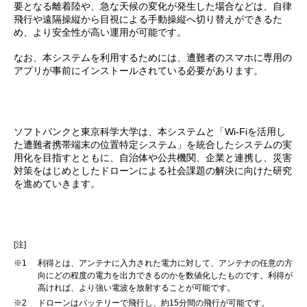
要となる離着陸や、急な天候の変化が発生した場合などは、自律
飛行や遠隔操縦から目視による手動操縦へ切り替えができるた
め、より安全性が高い運用が可能です。
なお、本システムを利用するためには、遭難者のスマホに専用の
アプリが事前にインストールされている必要があります。
ソフトバンクと東京科学大学は、本システムと「Wi-Fiを活用し
た遭難者携帯端末の位置特定システム」を統合したシステムの実
用化を目指すとともに、自治体や公共機関、企業と連携し、災害
対策をはじめとしたドローンによる社会課題の解決に向けた研究
を進めていきます。
[注]
※1
利得とは、アンテナに入力された電力に対して、アンテナの任意の方
向にどの程度の電力を出力できるのかを数値化したものです。利得が
高ければ、より強い電波を放射することが可能です。
※2
ドローンはバッテリーで飛行し、約15分間の飛行が可能です。