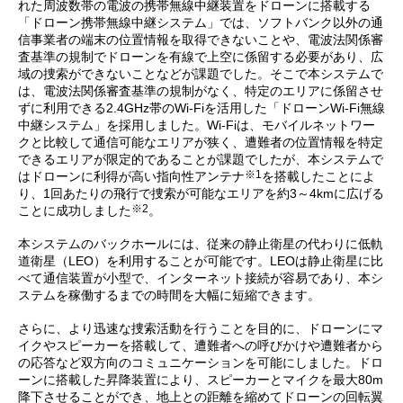
れた周波数帯の電波の携帯無線中継装置をドローンに搭載する
「ドローン携帯無線中継システム」では、ソフトバンク以外の通
信事業者の端末の位置情報を取得できないことや、電波法関係審
査基準の規制でドローンを有線で上空に係留する必要があり、広
域の捜索ができないことなどが課題でした。そこで本システムで
は、電波法関係審査基準の規制がなく、特定のエリアに係留させ
ずに利用できる2.4GHz帯のWi-Fiを活用した「ドローンWi-Fi無線
中継システム」を採用しました。Wi-Fiは、モバイルネットワー
クと比較して通信可能なエリアが狭く、遭難者の位置情報を特定
できるエリアが限定的であることが課題でしたが、本システムで
※1
はドローンに利得が高い指向性アンテナ
を搭載したことによ
り、1回あたりの飛行で捜索が可能なエリアを約3～4kmに広げる
※2
ことに成功しました
。
本システムのバックホールには、従来の静止衛星の代わりに低軌
道衛星（LEO）を利用することが可能です。LEOは静止衛星に比
べて通信装置が小型で、インターネット接続が容易であり、本シ
ステムを稼働するまでの時間を大幅に短縮できます。
さらに、より迅速な捜索活動を行うことを目的に、ドローンにマ
イクやスピーカーを搭載して、遭難者への呼びかけや遭難者から
の応答など双方向のコミュニケーションを可能にしました。ドロ
ーンに搭載した昇降装置により、スピーカーとマイクを最大80m
降下させることができ、地上との距離を縮めてドローンの回転翼