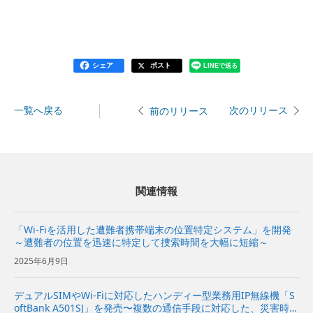
シェア
ポスト
LINEで送る
一覧へ戻る
次のリリース
前のリリース
関連情報
「Wi-Fiを活用した遭難者携帯端末の位置特定システム」を開発
～遭難者の位置を迅速に特定して捜索時間を大幅に短縮～
2025年6月9日
デュアルSIMやWi-Fiに対応したハンディー型業務用IP無線機「S
oftBank A501SJ」を発売〜複数の通信手段に対応した、災害時で