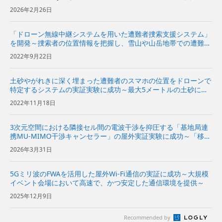
も使用できる多機能モデル〜
2026年2月26日
「ドローン無線中継システムを用いた遭難者捜索支援システム」
を開発～捜索者の位置情報を把握し、雪山や山岳地帯での遭難者
救助をより安全かつ円滑に～
2022年9月22日
土砂やがれきに深く埋まった遭難者のスマホの位置をドローンで
特定するシステムの実証実験に成功～最大5メートルの土砂に埋
まったスマホの位置を特定、2機の有線給電ドローンの活用で障
2022年11月18日
害物を回避しながら連続100時間以上の捜索が可能～ | 企業・I
R...
3次元空間における隣接セル間の電波干渉を抑圧する「基地局連
携MU-MIMO干渉キャンセラー」の屋外実証実験に成功～「移動
通信三次元空間セル構成」の実現に向けて、上空のドローンと地
2026年3月31日
上のスマホの電波干渉を抑圧～
5Gミリ波のFWAを活用した屋外Wi-Fi通信の実証に成功～大規模
イベント会場において高速で、かつ安定した通信環境を提供～
2025年12月9日
Recommended by