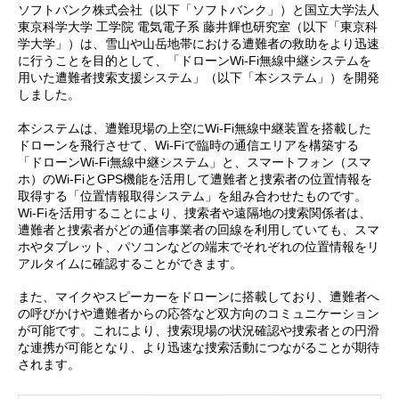
ソフトバンク株式会社（以下「ソフトバンク」）と国立大学法人
東京科学大学 工学院 電気電子系 藤井輝也研究室（以下「東京科
学大学」）は、雪山や山岳地帯における遭難者の救助をより迅速
に行うことを目的として、「ドローンWi-Fi無線中継システムを
用いた遭難者捜索支援システム」（以下「本システム」）を開発
しました。
本システムは、遭難現場の上空にWi-Fi無線中継装置を搭載した
ドローンを飛行させて、Wi-Fiで臨時の通信エリアを構築する
「ドローンWi-Fi無線中継システム」と、スマートフォン（スマ
ホ）のWi-FiとGPS機能を活用して遭難者と捜索者の位置情報を
取得する「位置情報取得システム」を組み合わせたものです。
Wi-Fiを活用することにより、捜索者や遠隔地の捜索関係者は、
遭難者と捜索者がどの通信事業者の回線を利用していても、スマ
ホやタブレット、パソコンなどの端末でそれぞれの位置情報をリ
アルタイムに確認することができます。
また、マイクやスピーカーをドローンに搭載しており、遭難者へ
の呼びかけや遭難者からの応答など双方向のコミュニケーション
が可能です。これにより、捜索現場の状況確認や捜索者との円滑
な連携が可能となり、より迅速な捜索活動につながることが期待
されます。