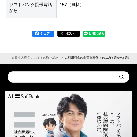
ソフトバンク携帯電話
157（無料）
から
シェア
ポスト
LINEで送る
組み
東日本大震災 これまでの取り組み
ご利用料金の全額無料化（2011年6月から8月）
Conduct
Submit
a
search