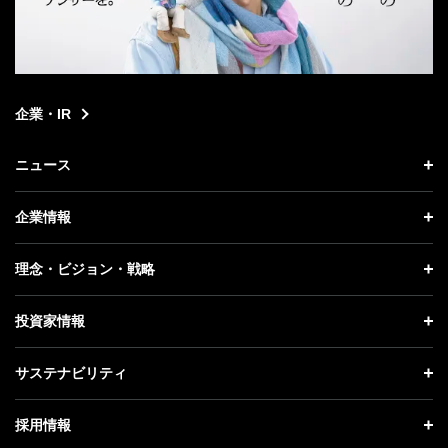
企業・IR
ニュース
ニュース トップ
企業情報
プレスリリース
企業情報 トップ
理念・ビジョン・戦略
お知らせ
社長メッセージ
理念・ビジョン・戦略 トップ
投資家情報
更新情報
会社概要
成長戦略「Activate AI for Society」
投資家情報 トップ
記者説明会
サステナビリティ
事業紹介
技術戦略
経営方針
ソフトバンクニュース
サステナビリティ トップ
ガバナンス
採用情報
人材戦略
IRライブラリー