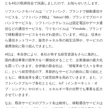
とを4社の取締役会で決議しましたので、お知らせいたします。
ソフトバンクモバイルは「ソフトバンク」ブランドで移動通信サ
ービスを、ソフトバンクBBは「Yahoo! BB」ブランドでブロード
バンドサービスを、ソフトバンクテレコムは固定電話やデータ通
信などの通信サービスを、ワイモバイルは「Y!mobile」ブランド
で移動通信サービスをそれぞれ提供しています。4社は、従来か
ら通信ネットワーク、販売チャネル等の相互活用や、サービスの
連携強化に取り組んできました。
4社は、本合併により、各社が有する経営資源をさらに集約し、
国内通信事業の競争力を一層強化することで、企業価値の最大化
を図っていきます。合併後の新会社は、「情報革命で人々を幸せ
に」という経営理念の下、革新的なサービスの創出に取り組むと
ともに、構造改革を通じて経営効率を高めていきます。また、ソ
フトバンクグループ各社とともに、IoT（インターネット・オ
ブ・シングス）やロボット、エネルギー等の分野でも事業を拡大
させていきます。
なお、既存サービスのブランド名は維持し、移動通信サービスは