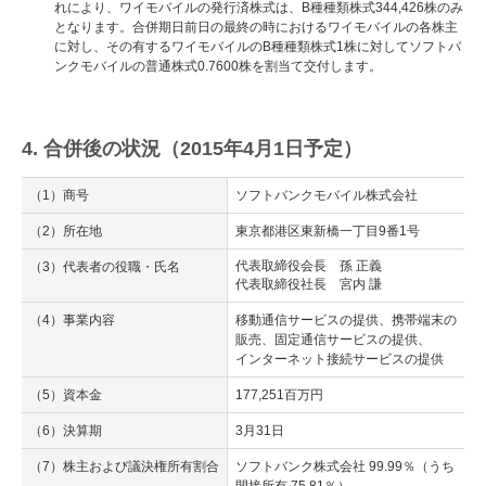
れにより、ワイモバイルの発行済株式は、B種種類株式344,426株のみ
となります。合併期日前日の最終の時におけるワイモバイルの各株主
に対し、その有するワイモバイルのB種種類株式1株に対してソフトバ
ンクモバイルの普通株式0.7600株を割当て交付します。
4. 合併後の状況（2015年4月1日予定）
（1）商号
ソフトバンクモバイル株式会社
（2）所在地
東京都港区東新橋一丁目9番1号
代表取締役会長 孫 正義
（3）代表者の役職・氏名
代表取締役社長 宮内 謙
（4）事業内容
移動通信サービスの提供、携帯端末の
販売、固定通信サービスの提供、
インターネット接続サービスの提供
（5）資本金
177,251百万円
（6）決算期
3月31日
（7）株主および議決権所有割合
ソフトバンク株式会社 99.99％（うち