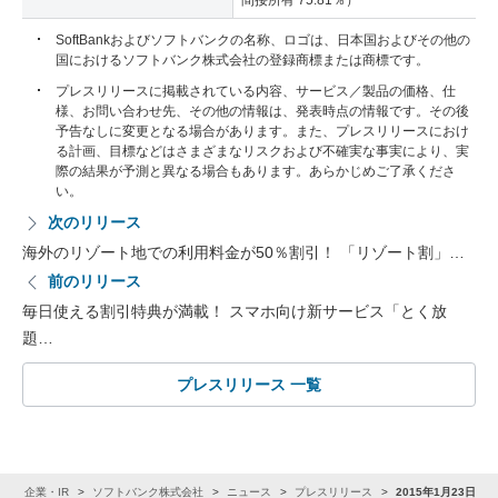
間接所有 75.81％）
SoftBankおよびソフトバンクの名称、ロゴは、日本国およびその他の
国におけるソフトバンク株式会社の登録商標または商標です。
プレスリリースに掲載されている内容、サービス／製品の価格、仕
様、お問い合わせ先、その他の情報は、発表時点の情報です。その後
予告なしに変更となる場合があります。また、プレスリリースにおけ
る計画、目標などはさまざまなリスクおよび不確実な事実により、実
際の結果が予測と異なる場合もあります。あらかじめご了承くださ
い。
次のリリース
海外のリゾート地での利用料金が50％割引！ 「リゾート割」…
前のリリース
毎日使える割引特典が満載！ スマホ向け新サービス「とく放
題…
プレスリリース 一覧
ム
企業・IR
ソフトバンク株式会社
ニュース
プレスリリース
2015年1月23日