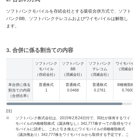
ソフトバンクモバイルを存続会社とする吸収合併方式で、ソフト
バンクBB、ソフトバンクテレコムおよびワイモバイルは解散し
ます。
3. 合併に係る割当ての内容
ソフトバンク
ソフトバンク
ソフトバンク
ワイモバイル
モバイル
BB
テレコム
（消滅会社
（存続会社）
（消滅会社）
（消滅会社）
本合併に係る
普通株式
普通株式
普通株式
B種種類株
割当ての内容
1
0.0468
0.2761
0.7600
（合併比率）
[注]
※
ソフトバンク株式会社は、2015年2月24日付で、同社が保有するワイ
モバイルのA種種類株式（議決権なし）342,777株すべての取得をワイ
モバイルに請求し、これと引き換えにワイモバイルのB種種類株式
（議決権あり）342,777株をワイモバイルから取得する予定です。こ