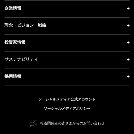
ニュース トップ
企業情報
プレスリリース
企業情報 トップ
理念・ビジョン・戦略
お知らせ
社長メッセージ
理念・ビジョン・戦略 トップ
投資家情報
更新情報
会社概要
成長戦略「Activate AI for Society」
記者説明会
投資家情報 トップ
サステナビリティ
事業紹介
技術戦略
ソフトバンクニュース
経営方針
ガバナンス
サステナビリティ トップ
採用情報
人材戦略
IRライブラリー
社会貢献活動
トップメッセージ
採用情報 トップ
財務情報
公開情報
ESG方針・体制
ソーシャルメディア公式アカウント
新卒採用
個人投資家の皆さまへ
ソーシャルメディアポリシー
価値創造プロセス
キャリア採用
株式と社債について
マテリアリティ（重要課題）
報道関係者の皆さまからのお問い合わせ
障がい者採用
コーポレート・ガバナンス