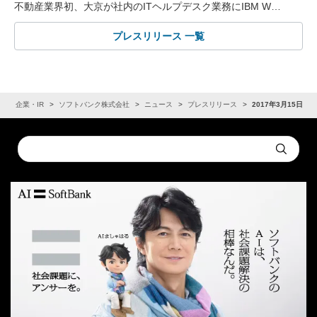
不動産業界初、大京が社内のITヘルプデスク業務にIBM W…
プレスリリース 一覧
ム
企業・IR
ソフトバンク株式会社
ニュース
プレスリリース
2017年3月15日
Conduct
Submit
a
search