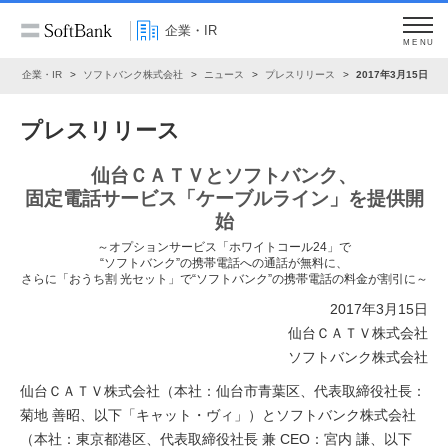
企業・IR
MENU
ム
企業・IR
ソフトバンク株式会社
ニュース
プレスリリース
2017年3月15日
プレスリリース
仙台ＣＡＴＶとソフトバンク、
固定電話サービス「ケーブルライン」を提供開
始
～オプションサービス「ホワイトコール24」で
“ソフトバンク”の携帯電話への通話が無料に、
さらに「おうち割 光セット」で“ソフトバンク”の携帯電話の料金が割引に～
2017年3月15日
仙台ＣＡＴＶ株式会社
ソフトバンク株式会社
仙台ＣＡＴＶ株式会社（本社：仙台市青葉区、代表取締役社長：
菊地 善昭、以下「キャット・ヴィ」）とソフトバンク株式会社
（本社：東京都港区、代表取締役社長 兼 CEO：宮内 謙、以下