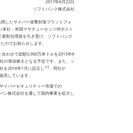
2017年6月22日
ソフトバンク株式会社
活用したサイバー攻撃対策プラットフォ
Inc.（本社：米国マサチューセッツ州ボスト
の第三者割当増資を引き受け、ソフトバンク
したのでお知らせします。
合わせて総額5,900万米ドルを2015年9
on社の筆頭株主となる予定です。また、ソ
※3
社を2016年1月に設立し
、同社が
で販売しています。
し、サイバーセキュリティー市場での
ジャパン株式会社を通して国内事業を拡大し