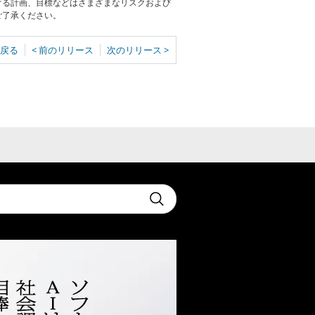
ける計画、目標などはさまざまなリスクおよび
ご了承ください。
戻る
< 前のリリース
次のリリース >
t
Submit