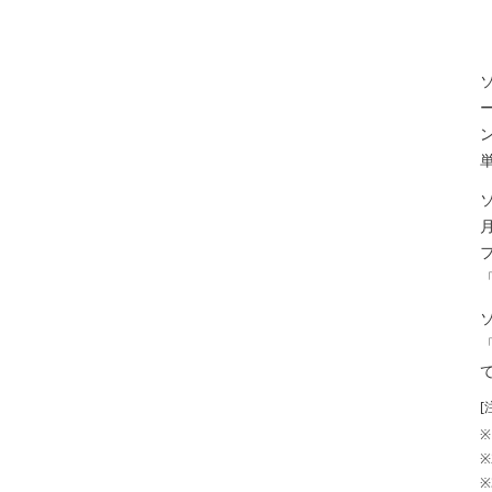
[
※
※
※