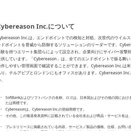
Cybereason Inc.について
Cybereason Inc.は、エンドポイントでの検知と対処、次世代のウ
ンドポイントを脅威から防御するソリューションのリーダーです。Cyberea
経験を持つエリート集団らによって設立され、企業向けにサイバー攻撃対策プ
提供しています。「Cybereason」は、全てのエンドポイントで振る
操作しやすい管理画面で確認することができます。Cybereason Inc
あり、テルアビブとロンドンにもオフィスがあります。Cybereason Inc
い。
SoftBankおよびソフトバンクの名称、ロゴは、日本国およびその他の国にお
たは商標です。
Cybereasonは、Cybereason Inc.の登録商標です。
その他、この報道発表資料に記載されている会社名および商品・サービス名は
プレスリリースに掲載されている内容、サービス／製品の価格、仕様、お問い