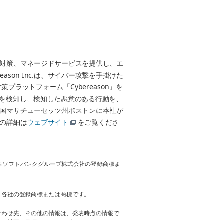
イルス対策、マネージドサービスを提供し、エ
son Inc.は、サイバー攻撃を手掛けた
ラットフォーム「Cybereason」を
舞いを検知し、検知した悪意のある行動を、
.は米国マサチューセッツ州ボストンに本社が
.の詳細は
ウェブサイト
をご覧くださ
けるソフトバンクグループ株式会社の登録商標ま
、各社の登録商標または商標です。
合わせ先、その他の情報は、発表時点の情報で