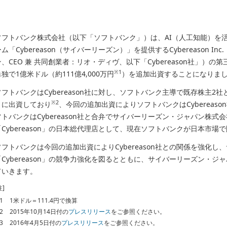
ソフトバンク株式会社（以下「ソフトバンク」）は、AI（人工知能）を
ーム「Cybereason（サイバーリーズン）」を提供するCybereason 
ン、CEO 兼 共同創業者：リオ・ディヴ、以下「Cybereason社」）
※1
単独で1億米ドル（約111億4,000万円
）を追加出資することになりま
ソフトバンクはCybereason社に対し、ソフトバンク主導で既存株主2社と
※2
月に出資しており
、今回の追加出資によりソフトバンクはCybereas
フトバンクはCybereason社と合弁でサイバーリーズン・ジャパン株式会
「Cybereason」の日本総代理店として、現在ソフトバンクが日本市場
ソフトバンクは今回の追加出資によりCybereason社との関係を強化
「Cybereason」の競争力強化を図るとともに、サイバーリーズン・
ていきます。
注]
1
1米ドル＝111.4円で換算
2
2015年10月14日付の
プレスリリース
をご参照ください。
3
2016年4月5日付の
プレスリリース
をご参照ください。