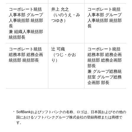
コーポレート統括
井上 允之
コーポレート統括
人事本部 グループ
（いのうえ・み
人事本部 グループ
人事統括部 統括部
つゆき）
人事統括部 統括部
長
長
兼 組織人事統括部
統括部長
コーポレート統括
辻 可織
コーポレート統括
総務本部 総務企画
（つじ・かお
総務本部 総務企画
統括部 統括部長
り）
統括部 総務企画部
部長
兼 グループ総務統
括室 グループ総務
企画部 部長
SoftBankおよびソフトバンクの名称、ロゴは、日本国およびその他の
国におけるソフトバンクグループ株式会社の登録商標または商標で
す。