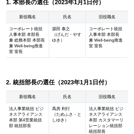
1. 本部長の選任（2023年1月1日付）
新役職名
氏名
旧役職名
コーポレート統括
源田 泰之
コーポレート統括
人事本部 本部長
（げんだ・やす
人事本部 本部長
兼 総務本部 本部長
ゆき）
兼 Well-being推進
兼 Well-being推進
室 室長
室 室長
2. 統括部長の選任（2023年1月1日付）
新役職名
氏名
旧役職名
法人事業統括 ビジ
爲房 利行
法人事業統括 ビジ
ネスアライアンス
（ためふさ・と
ネスアライアンス
本部 第4営業統括
しゆき）
本部 カスタマーリ
部 統括部長
レーション統括部
統括部長