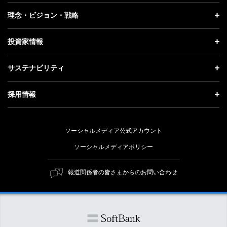
プレスリリース
企業情報 トップ
理念・ビジョン・戦略
お知らせ
社長メッセージ
理念・ビジョン・戦略 トップ
投資家情報
更新情報
会社概要
成長戦略「Activate AI for Society」
投資家情報 トップ
記者説明会
サステナビリティ
事業紹介
技術戦略
経営方針
ソフトバンクニュース
サステナビリティ トップ
ガバナンス
採用情報
人材戦略
IRライブラリー
トップメッセージ
社会貢献活動
採用情報 トップ
財務情報
ESG方針・体制
ソーシャルメディア公式アカウント
公開情報
新卒採用
個人投資家の皆さまへ
ソーシャルメディアポリシー
価値創造プロセス
キャリア採用
株式と社債について
マテリアリティ（重要課題）
報道関係者の皆さまからのお問い合わせ
障がい者採用
コーポレート・ガバナンス
ESGの主な取り組み
ソフトバンク クルー採用
IRニュース
ESG関連資料