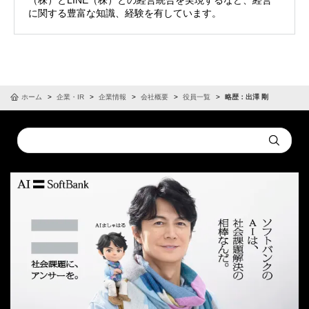
（株）とLINE（株）との経営統合を実現するなど、経営
に関する豊富な知識、経験を有しています。
ホーム
企業・IR
企業情報
会社概要
役員一覧
略歴：出澤 剛
Conduct
Submit
a
search