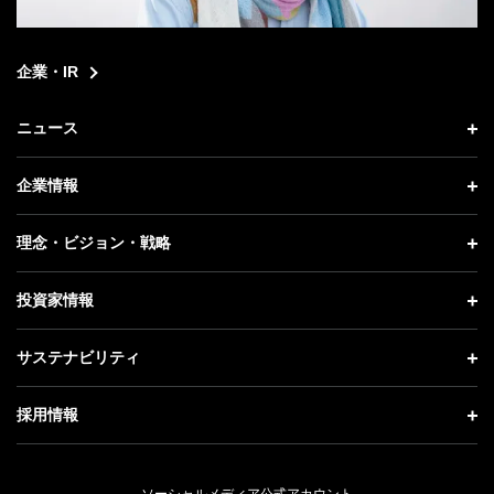
企業・IR
ニュース
ニュース トップ
企業情報
プレスリリース
企業情報 トップ
理念・ビジョン・戦略
お知らせ
社長メッセージ
理念・ビジョン・戦略 トップ
投資家情報
更新情報
会社概要
成長戦略「Activate AI for Society」
投資家情報 トップ
記者説明会
サステナビリティ
事業紹介
技術戦略
経営方針
ソフトバンクニュース
サステナビリティ トップ
ガバナンス
採用情報
人材戦略
IRライブラリー
トップメッセージ
社会貢献活動
採用情報 トップ
財務情報