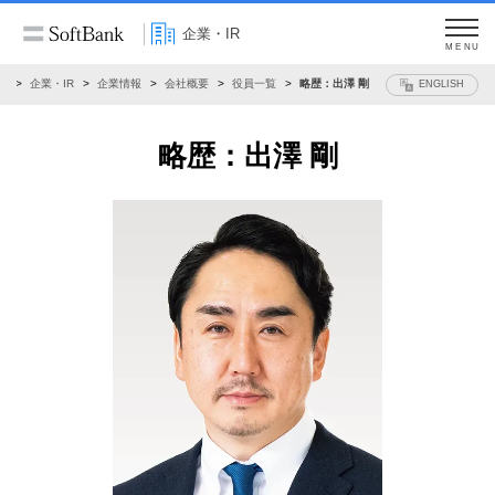
企業・IR
MENU
ム
企業・IR
企業情報
会社概要
役員一覧
略歴：出澤 剛
ENGLISH
略歴：出澤 剛