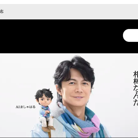
隆志
Conduc
a
search