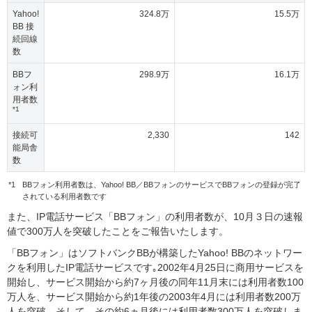
Yahoo!
324.8万
15.5万
BB 接
続回線
数
BBフ
298.9万
16.1万
ォン利
用者数
*1
接続可
2,330
142
能局舎
数
*1
BBフォン利用者数は、Yahoo! BB／BBフォンのサービスでBBフォンの登録が完了
されている利用者数です
また、IP電話サービス「BBフォン」の利用者数が、10月３日の速報
値で300万人を突破したことをご報告いたします。
「BBフォン」はソフトバンクBBが構築したYahoo! BBのネットワー
クを利用したIP電話サービスです｡2002年4月25日に商用サービスを
開始し、サービス開始から約7ヶ月後の同年11月末には利用者数100
万人を、サービス開始から約1年後の2003年4月には利用者数200万
人を突破、そして、その約6ヵ月後には利用者数300万人を突破しま