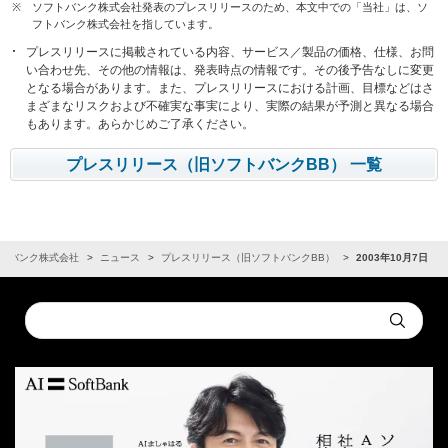
※
ソフトバンク株式会社発表のプレスリリースのため、本文中での「当社」は、ソ
フトバンク株式会社を指しています。
プレスリリースに掲載されている内容、サービス／製品の価格、仕様、お問
い合わせ先、その他の情報は、発表時点の情報です。その後予告なしに変更
となる場合があります。また、プレスリリースにおける計画、目標などはさ
まざまなリスクおよび不確実な事実により、実際の結果が予測と異なる場合
もあります。あらかじめご了承ください。
プレスリリース（旧ソフトバンクBB） 一覧
トバンク株式会社
ニュース
プレスリリース（旧ソフトバンクBB）
2003年10月7日
Conduct
Submit
a
search