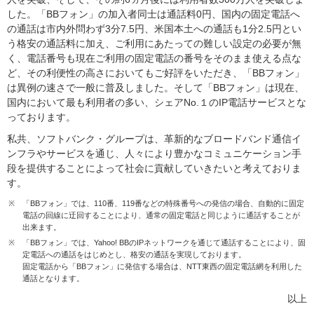
した。「BBフォン」の加入者同士は通話料0円、国内の固定電話へ
の通話は市内外問わず3分7.5円、米国本土への通話も1分2.5円とい
う格安の通話料に加え、ご利用にあたっての難しい設定の必要が無
く、電話番号も現在ご利用の固定電話の番号をそのまま使える点な
ど、その利便性の高さにおいてもご好評をいただき、「BBフォン」
は異例の速さで一般に普及しました。そして「BBフォン」は現在、
国内において最も利用者の多い、シェアNo.１のIP電話サービスとな
っております。
私共、ソフトバンク・グループは、革新的なブロードバンド通信イ
ンフラやサービスを通じ、人々により豊かなコミュニケーション手
段を提供することによって社会に貢献していきたいと考えておりま
す。
※
「BBフォン」では、110番、119番などの特殊番号への発信の場合、自動的に固定
電話の回線に迂回することにより、通常の固定電話と同じように通話することが
出来ます。
※
「BBフォン」では、Yahoo! BBのIPネットワークを通じて通話することにより、固
定電話への通話をはじめとし、格安の通話を実現しております。
固定電話から「BBフォン」に発信する場合は、NTT東西の固定電話網を利用した
通話となります。
以上