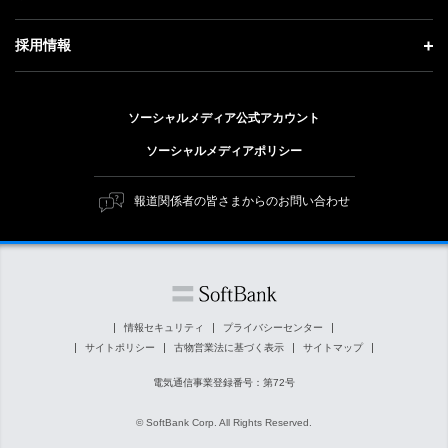
事業紹介
技術戦略
経営方針
ソフトバンクニュース
サステナビリティ トップ
ガバナンス
採用情報
人材戦略
IRライブラリー
トップメッセージ
社会貢献活動
採用情報 トップ
財務情報
ESG方針・体制
ソーシャルメディア公式アカウント
公開情報
新卒採用
個人投資家の皆さまへ
ソーシャルメディアポリシー
価値創造プロセス
キャリア採用
株式と社債について
マテリアリティ（重要課題）
報道関係者の皆さまからのお問い合わせ
障がい者採用
コーポレート・ガバナンス
ESGの主な取り組み
ソフトバンク クルー採用
IRニュース
ESG関連資料
外部評価・イニシアチブ
情報セキュリティ
プライバシーセンター
サイトポリシー
古物営業法に基づく表示
サイトマップ
社会貢献活動
電気通信事業登録番号：第72号
© SoftBank Corp. All Rights Reserved.