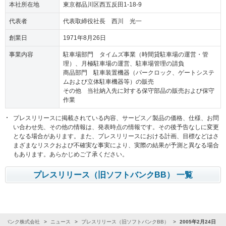
本社所在地
東京都品川区西五反田1-18-9
代表者
代表取締役社長 西川 光一
創業日
1971年8月26日
事業内容
駐車場部門 タイムズ事業（時間貸駐車場の運営・管
理）、月極駐車場の運営、駐車場管理の請負
商品部門 駐車装置機器（パークロック、ゲートシステ
ムおよび立体駐車機器等）の販売
その他 当社納入先に対する保守部品の販売および保守
作業
プレスリリースに掲載されている内容、サービス／製品の価格、仕様、お問
い合わせ先、その他の情報は、発表時点の情報です。その後予告なしに変更
となる場合があります。また、プレスリリースにおける計画、目標などはさ
まざまなリスクおよび不確実な事実により、実際の結果が予測と異なる場合
もあります。あらかじめご了承ください。
プレスリリース（旧ソフトバンクBB） 一覧
トバンク株式会社
ニュース
プレスリリース（旧ソフトバンクBB）
2005年2月24日