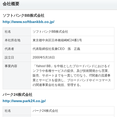
会社概要
ソフトバンクBB株式会社
http://www.softbankbb.co.jp/
社名
ソフトバンクBB株式会社
本社所在地
東京都中央区日本橋箱崎町24番1号
代表者
代表取締役社長兼CEO 孫 正義
設立日
2000年5月16日
事業内容
「Yahoo! BB」を中核としたブロードバンドにおけるイ
ンフラや各種サービスの提供、及び技術開発から営業、
販売、サポートまでを一貫して行なう。IT関連の流通事
業とサービスを提供し、ブロードバンドやイーコマース
の関連事業会社を統括、管理する。
パーク24株式会社
http://www.park24.co.jp/
社名
パーク24株式会社