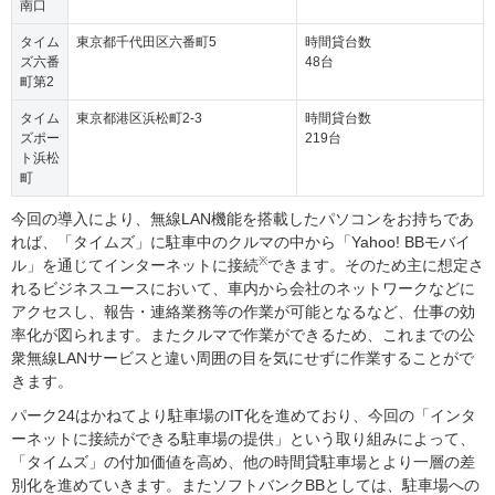
南口
タイム
東京都千代田区六番町5
時間貸台数
ズ六番
48台
町第2
タイム
東京都港区浜松町2-3
時間貸台数
ズポー
219台
ト浜松
町
今回の導入により、無線LAN機能を搭載したパソコンをお持ちであ
れば、「タイムズ」に駐車中のクルマの中から「Yahoo! BBモバイ
※
ル」を通じてインターネットに接続
できます。そのため主に想定さ
れるビジネスユースにおいて、車内から会社のネットワークなどに
アクセスし、報告・連絡業務等の作業が可能となるなど、仕事の効
率化が図られます。またクルマで作業ができるため、これまでの公
衆無線LANサービスと違い周囲の目を気にせずに作業することがで
きます。
パーク24はかねてより駐車場のIT化を進めており、今回の「インタ
ーネットに接続ができる駐車場の提供」という取り組みによって、
「タイムズ」の付加価値を高め、他の時間貸駐車場とより一層の差
別化を進めていきます。またソフトバンクBBとしては、駐車場への