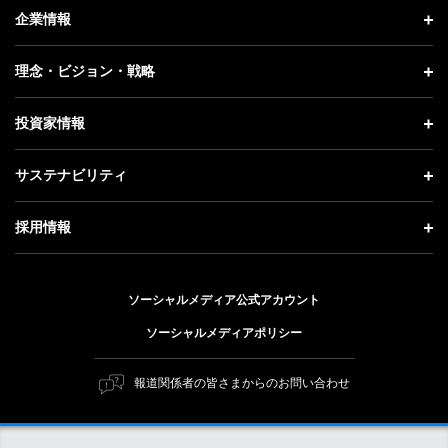
ニュース トップ
企業情報
プレスリリース
企業情報 トップ
理念・ビジョン・戦略
お知らせ
社長メッセージ
理念・ビジョン・戦略 トップ
投資家情報
更新情報
会社概要
成長戦略「Activate AI for Society」
投資家情報 トップ
記者説明会
サステナビリティ
事業紹介
技術戦略
経営方針
ソフトバンクニュース
サステナビリティ トップ
ガバナンス
採用情報
人材戦略
IRライブラリー
トップメッセージ
社会貢献活動
採用情報 トップ
財務情報
ESG方針・体制
ソーシャルメディア公式アカウント
公開情報
新卒採用
個人投資家の皆さまへ
ソーシャルメディアポリシー
価値創造プロセス
キャリア採用
株式と社債について
マテリアリティ（重要課題）
報道関係者の皆さまからのお問い合わせ
障がい者採用
コーポレート・ガバナンス
ESGの主な取り組み
ソフトバンク クルー採用