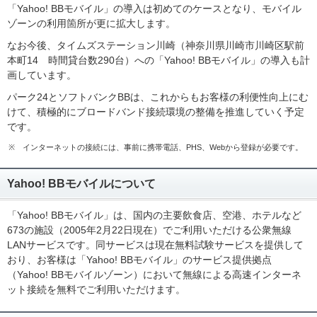
「Yahoo! BBモバイル」の導入は初めてのケースとなり、モバイル
ゾーンの利用箇所が更に拡大します。
なお今後、タイムズステーション川崎（神奈川県川崎市川崎区駅前
本町14 時間貸台数290台）への「Yahoo! BBモバイル」の導入も計
画しています。
パーク24とソフトバンクBBは、これからもお客様の利便性向上にむ
けて、積極的にブロードバンド接続環境の整備を推進していく予定
です。
※
インターネットの接続には、事前に携帯電話、PHS、Webから登録が必要です。
Yahoo! BBモバイルについて
「Yahoo! BBモバイル」は、国内の主要飲食店、空港、ホテルなど
673の施設（2005年2月22日現在）でご利用いただける公衆無線
LANサービスです。同サービスは現在無料試験サービスを提供して
おり、お客様は「Yahoo! BBモバイル」のサービス提供拠点
（Yahoo! BBモバイルゾーン）において無線による高速インターネ
ット接続を無料でご利用いただけます。