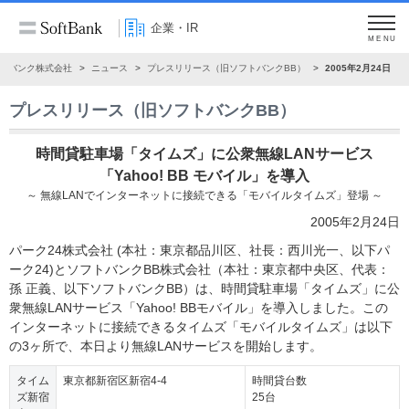
企業・IR
MENU
トバンク株式会社
ニュース
プレスリリース（旧ソフトバンクBB）
2005年2月24日
プレスリリース（旧ソフトバンクBB）
時間貸駐車場「タイムズ」に公衆無線LANサービス
「Yahoo! BB モバイル」を導入
～ 無線LANでインターネットに接続できる「モバイルタイムズ」登場 ～
2005年2月24日
パーク24株式会社 (本社：東京都品川区、社長：西川光一、以下パ
ーク24)とソフトバンクBB株式会社（本社：東京都中央区、代表：
孫 正義、以下ソフトバンクBB）は、時間貸駐車場「タイムズ」に公
衆無線LANサービス「Yahoo! BBモバイル」を導入しました。この
インターネットに接続できるタイムズ「モバイルタイムズ」は以下
の3ヶ所で、本日より無線LANサービスを開始します。
タイム
東京都新宿区新宿4-4
時間貸台数
ズ新宿
25台