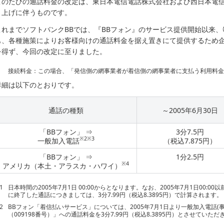
このたびの通話料金の改定は、東日本電信電話株式会社および西日本電
き上げに伴うものです。
これまでソフトバンクBBでは、『BBフォン』のサービス提供開始以来
も、各種施策によりお客様向けの通話料金を据え置きにて提供するため
を得ず、今回の改定に至りました。
接続料金：この場合、「発信側の網事業者が着信側の網事業者に支払う利用料
詳細は以下のとおりです。
通話の種類
～2005年6月30日
「BBフォン」 ⇒
3分7.5円
※2
※3
一般加入電話
（税込7.875円）
「BBフォン」 ⇒
1分2.5円
※4
アメリカ（本土・アラスカ・ハワイ）
1
日本時間の2005年7月1日 00:00からとなります。なお、2005年7月1日00:00
に終了した通話につきましては、3分7.99円（税込8.3895円）で計算されます。
2
BBフォン「着信払いサービス」については、2005年7月1日より一般加入電話
（009198番号）」への通話料金を3分7.99円（税込8.3895円）とさせていただ