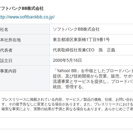
ソフトバンクBB株式会社
ttp://www.softbankbb.co.jp/
ソフトバンクBB株式会社
社名
東京都港区東新橋1丁目9番1号
本社所在地
代表取締役社長兼CEO 孫 正義
代表者
2000年5月16日
設立日
「Yahoo! BB」を中核としたブロード
事業内容
提供、及び技術開発から営業、販売、サポ
流通事業とサービスを提供し、ブロードバ
統括、管理する。
プレスリリースに掲載されている内容、サービス／製品の価格、仕様、お問い合
す。その後予告なしに変更となる場合があります。また、プレスリリースにおけ
確実な事実により、実際の結果が予測と異なる場合もあります。あらかじめご了