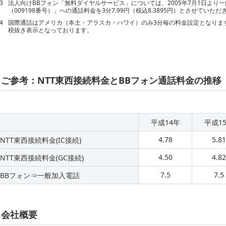
3
法人向けBBフォン「無料ダイヤルサービス」については、2005年7月1日より
（009198番号）」への通話料金を3分7.99円（税込8.3895円）とさせていただ
4
国際通話はアメリカ（本土・アラスカ・ハワイ）のみ3分毎の料金設定となりま
税抜き表示となっております。
ご参考：NTT東西接続料金とBBフォン通話料金の推移
平成14年
平成1
4.78
5.81
NTT東西接続料金(IC接続)
4.50
4.82
NTT東西接続料金(GC接続)
7.5
7.5
BBフォン⇒一般加入電話
会社概要