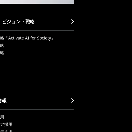
・ビジョン・戦略
Activate AI for Society」
略
略
情報
用
ア採用
者採用