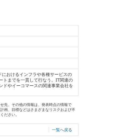
バンドにおけるインフラや各種サービスの
ートまでを一貫して行なう。IT関連の
ンドやイーコマースの関連事業会社を
わせ先、その他の情報は、発表時点の情報で
る計画、目標などはさまざまなリスクおよび不
承ください。
一覧へ戻る