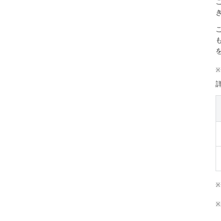
※
※
※