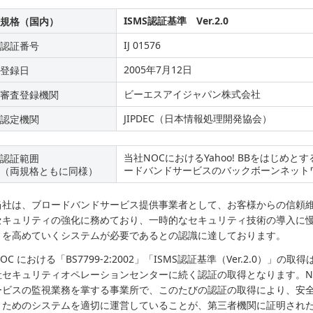
ISMS認証基準 Ver.2.0
規格（国内）
IJ 01576
認証番号
2005年7月12日
登録日
ビーエスアイジャパン株式会社
審査登録機関
JIPDEC（日本情報処理開発協会）
認定機関
当社NOCにおけるYahoo! BBをはじめ
認証範囲
ードバンドサービスのバックボーンネット
（両規格ともに同様）
当社は、ブロードバンドサービス提供事業者として、お客様からの信頼
セキュリティの強化に務めており、一時的なセキュリティ技術の導入に
ィを高めていくシステムが必要であるとの認識に達しております。
OC における「BS7799-2:2002」「ISMS認証基準（Ver.2.0）」
社セキュリティオペレーションセンターに続く認証の取得となります。N
ービスの監視業務を掌する事業所で、このたびの認証の取得により、安
くためのシステムを適切に運営していることが、第三者機関に証明され