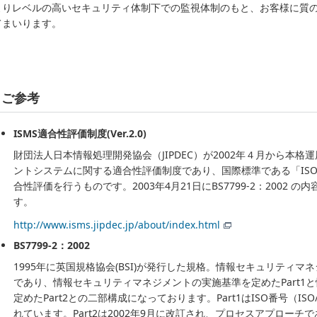
よりレベルの高いセキュリティ体制下での監視体制のもと、お客様に質
てまいります。
ご参考
ISMS適合性評価制度(Ver.2.0)
財団法人日本情報処理開発協会（JIPDEC）が2002年４月から本
ントシステムに関する適合性評価制度であり、国際標準である「ISO/IE
合性評価を行うものです。2003年4月21日にBS7799-2：2002 の内
す。
http://www.isms.jipdec.jp/about/index.html
BS7799-2：2002
1995年に英国規格協会(BSI)が発行した規格。情報セキュリティ
であり、情報セキュリティマネジメントの実施基準を定めたPart1
定めたPart2との二部構成になっております。Part1はISO番号（ISO
れています。Part2は2002年9月に改訂され、プロセスアプローチであるPDC