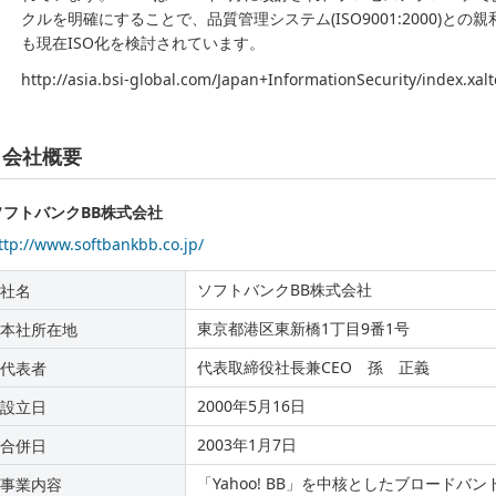
クルを明確にすることで、品質管理システム(ISO9001:2000)との親
も現在ISO化を検討されています。
http://asia.bsi-global.com/Japan+InformationSecurity/index.xalt
会社概要
ソフトバンクBB株式会社
ttp://www.softbankbb.co.jp/
ソフトバンクBB株式会社
社名
東京都港区東新橋1丁目9番1号
本社所在地
代表取締役社長兼CEO 孫 正義
代表者
2000年5月16日
設立日
2003年1月7日
合併日
「Yahoo! BB」を中核としたブロード
事業内容