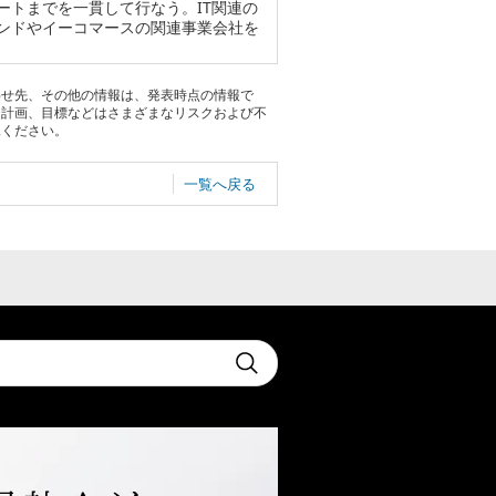
ートまでを一貫して行なう。IT関連の
ンドやイーコマースの関連事業会社を
わせ先、その他の情報は、発表時点の情報で
る計画、目標などはさまざまなリスクおよび不
承ください。
一覧へ戻る
t
Submit