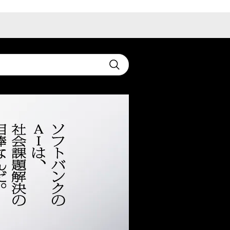
t
Submit