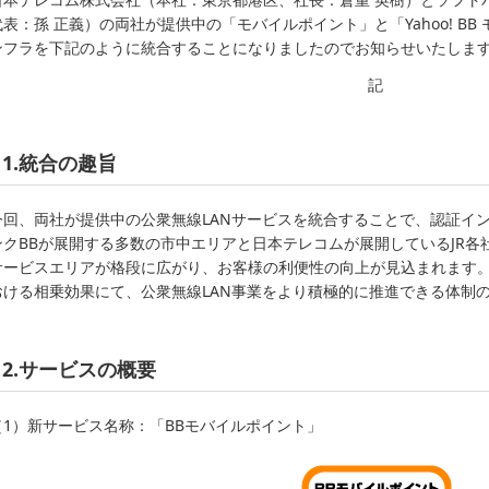
代表：孫 正義）の両社が提供中の「モバイルポイント」と「Yahoo! BB
ンフラを下記のように統合することになりましたのでお知らせいたしま
記
1.統合の趣旨
今回、両社が提供中の公衆無線LANサービスを統合することで、認証イ
ンクBBが展開する多数の市中エリアと日本テレコムが展開しているJR
サービスエリアが格段に広がり、お客様の利便性の向上が見込まれます
おける相乗効果にて、公衆無線LAN事業をより積極的に推進できる体制
2.サービスの概要
（1）新サービス名称：「BBモバイルポイント」