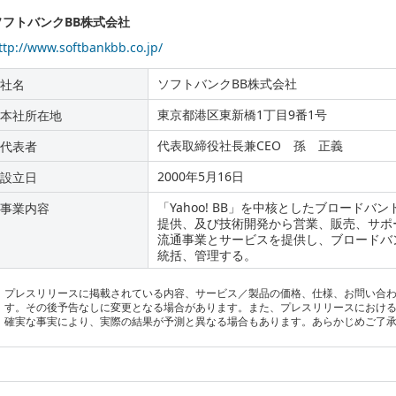
ソフトバンクBB株式会社
ttp://www.softbankbb.co.jp/
ソフトバンクBB株式会社
社名
東京都港区東新橋1丁目9番1号
本社所在地
代表取締役社長兼CEO 孫 正義
代表者
2000年5月16日
設立日
「Yahoo! BB」を中核としたブロード
事業内容
提供、及び技術開発から営業、販売、サポ
流通事業とサービスを提供し、ブロードバ
統括、管理する。
プレスリリースに掲載されている内容、サービス／製品の価格、仕様、お問い合
す。その後予告なしに変更となる場合があります。また、プレスリリースにおけ
確実な事実により、実際の結果が予測と異なる場合もあります。あらかじめご了