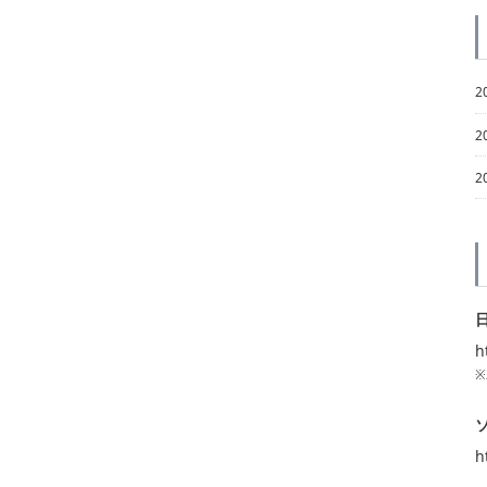
2
2
2
h
h