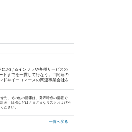
バンドにおけるインフラや各種サービスの
ートまでを一貫して行なう。IT関連の
ンドやイーコマースの関連事業会社を
わせ先、その他の情報は、発表時点の情報で
る計画、目標などはさまざまなリスクおよび不
承ください。
一覧へ戻る