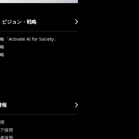
・ビジョン・戦略
Activate AI for Society」
略
略
情報
用
ア採用
者採用