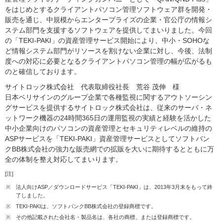
をはじめとするクライアントパソコン管理ソフトウェア群を開発・
販売を通じ、中規模からエンタープライズの企業・官公庁の情報シ
ステム部門を支援するソフトウェアを提供してまいりました。今回
の「TEKI-PAKI」の資産管理サービス開始により、中小・SOHOな
ど情報システム部門がリソースを割けない企業に対し、今後、法制
度への対応に必要となるクライアントパソコン管理の幅が広がるも
のと確信しております。
サイトロック株式会社 代表取締役社長 荒谷 茂伸 様
日本ベリサインのグループ企業で各種監視に関するアウトソーシン
グサービスを提供するサイトロック株式会社は、従来のサーバ・ネ
ットワーク機器の24時間365日の運用監視の実績と経験を活かした
中小企業向けのパソコンの資産管理とセキュリティレベルの維持の
ASPサービスを「TEKI-PAKI」資産管理サービスとしてソフトバン
クBB株式会社の強力な販売網での拡販を大いに期待するとともに万
全の体制を整え対応してまいります。
[注]
※
法人向けASP／ダウンロードサービス「TEKI-PAKI」は、2013年3月末をもって終
了しました。
※
TEKI-PAKIは、ソフトバンクBB株式会社の登録商標です。
※
その他記載された会社名・製品名は、各社の商標、または登録商標です。