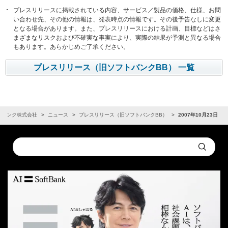
プレスリリースに掲載されている内容、サービス／製品の価格、仕様、お問
い合わせ先、その他の情報は、発表時点の情報です。その後予告なしに変更
となる場合があります。また、プレスリリースにおける計画、目標などはさ
まざまなリスクおよび不確実な事実により、実際の結果が予測と異なる場合
もあります。あらかじめご了承ください。
プレスリリース（旧ソフトバンクBB） 一覧
トバンク株式会社
ニュース
プレスリリース（旧ソフトバンクBB）
2007年10月23日
Conduct
Submit
a
search