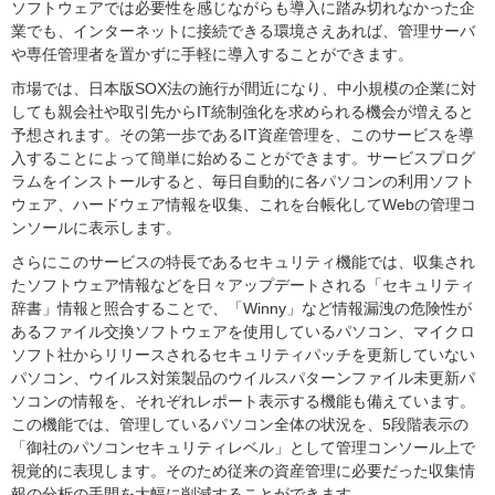
ソフトウェアでは必要性を感じながらも導入に踏み切れなかった企
業でも、インターネットに接続できる環境さえあれば、管理サーバ
や専任管理者を置かずに手軽に導入することができます。
市場では、日本版SOX法の施行が間近になり、中小規模の企業に対
しても親会社や取引先からIT統制強化を求められる機会が増えると
予想されます。その第一歩であるIT資産管理を、このサービスを導
入することによって簡単に始めることができます。サービスプログ
ラムをインストールすると、毎日自動的に各パソコンの利用ソフト
ウェア、ハードウェア情報を収集、これを台帳化してWebの管理コ
ンソールに表示します。
さらにこのサービスの特長であるセキュリティ機能では、収集され
たソフトウェア情報などを日々アップデートされる「セキュリティ
辞書」情報と照合することで、「Winny」など情報漏洩の危険性が
あるファイル交換ソフトウェアを使用しているパソコン、マイクロ
ソフト社からリリースされるセキュリティパッチを更新していない
パソコン、ウイルス対策製品のウイルスパターンファイル未更新パ
ソコンの情報を、それぞれレポート表示する機能も備えています。
この機能では、管理しているパソコン全体の状況を、5段階表示の
「御社のパソコンセキュリティレベル」として管理コンソール上で
視覚的に表現します。そのため従来の資産管理に必要だった収集情
報の分析の手間を大幅に削減することができます。