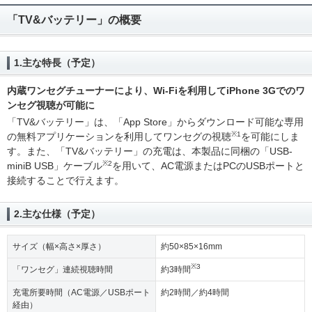
「TV&バッテリー」の概要
1.主な特長（予定）
内蔵ワンセグチューナーにより、Wi-Fiを利用してiPhone 3Gでのワ
ンセグ視聴が可能に
「TV&バッテリー」は、「App Store」からダウンロード可能な専用
※1
の無料アプリケーションを利用してワンセグの視聴
を可能にしま
す。また、「TV&バッテリー」の充電は、本製品に同梱の「USB-
※2
miniB USB」ケーブル
を用いて、AC電源またはPCのUSBポートと
接続することで行えます。
2.主な仕様（予定）
サイズ（幅×高さ×厚さ）
約50×85×16mm
※3
「ワンセグ」連続視聴時間
約3時間
充電所要時間（AC電源／USBポート
約2時間／約4時間
経由）