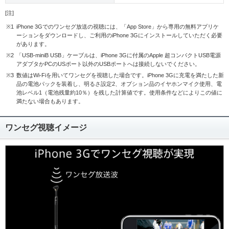
[注]
※1
iPhone 3Gでのワンセグ放送の視聴には、「App Store」から専用の無料アプリケ
ーションをダウンロードし、ご利用のiPhone 3Gにインストールしていただく必要
があります。
※2
「USB-miniB USB」ケーブルは、iPhone 3Gに付属のApple 超コンパクトUSB電源
アダプタかPCのUSポート以外のUSBポートへは接続しないでください。
※3
数値はWi-Fiを用いてワンセグを視聴した場合です。iPhone 3Gに充電を満たした新
品の電池パックを装着し、明るさ設定2、オプション品のイヤホンマイク使用、電
池レベル1（電池残量約10％）を残した計算値です。使用条件などによりこの値に
満たない場合もあります。
ワンセグ視聴イメージ