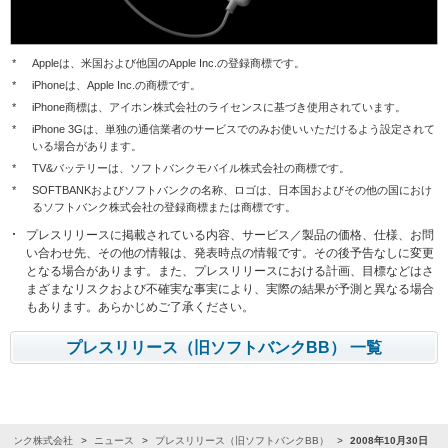
*
Appleは、米国および他国のApple Inc.の登録商標です。
*
iPhoneは、Apple Inc.の商標です。
*
iPhone商標は、アイホン株式会社のライセンスに基づき使用されています。
*
iPhone 3Gは、単独の通信業者のサービスでのみお使いいただけるよう設定されて
いる場合があります。
*
TV&バッテリーは、ソフトバンクモバイル株式会社の商標です。
*
SOFTBANKおよびソフトバンクの名称、ロゴは、日本国およびその他の国におけ
るソフトバンク株式会社の登録商標または商標です。
プレスリリースに掲載されている内容、サービス／製品の価格、仕様、お問
い合わせ先、その他の情報は、発表時点の情報です。その後予告なしに変更
となる場合があります。また、プレスリリースにおける計画、目標などはさ
まざまなリスクおよび不確実な事実により、実際の結果が予測と異なる場合
もあります。あらかじめご了承ください。
プレスリリース（旧ソフトバンクBB） 一覧
トバンク株式会社
ニュース
プレスリリース（旧ソフトバンクBB）
2008年10月30日