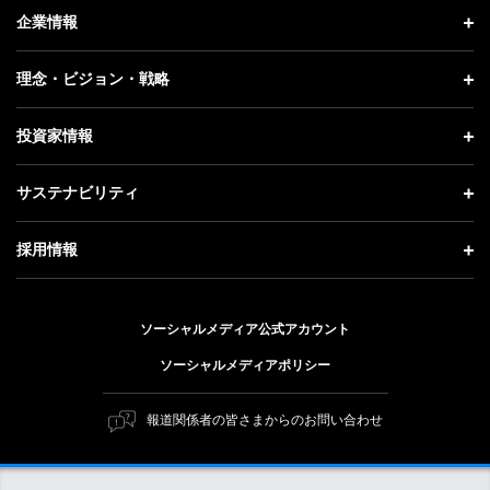
ニュース トップ
企業情報
プレスリリース
企業情報 トップ
理念・ビジョン・戦略
お知らせ
社長メッセージ
理念・ビジョン・戦略 トップ
投資家情報
更新情報
会社概要
成長戦略「Activate AI for Society」
投資家情報 トップ
記者説明会
サステナビリティ
事業紹介
技術戦略
経営方針
ソフトバンクニュース
サステナビリティ トップ
ガバナンス
採用情報
人材戦略
IRライブラリー
トップメッセージ
社会貢献活動
採用情報 トップ
財務情報
ESG方針・体制
ソーシャルメディア公式アカウント
公開情報
新卒採用
個人投資家の皆さまへ
ソーシャルメディアポリシー
価値創造プロセス
キャリア採用
株式と社債について
マテリアリティ（重要課題）
報道関係者の皆さまからのお問い合わせ
障がい者採用
コーポレート・ガバナンス
ESGの主な取り組み
ソフトバンク クルー採用