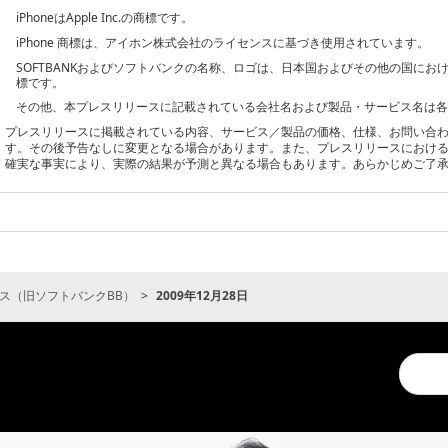
iPhoneはApple Inc.の商標です。
iPhone 商標は、アイホン株式会社のライセンスに基づき使用されています。
SOFTBANKおよびソフトバンクの名称、ロゴは、日本国およびその他の国に
標です。
その他、本プレスリリースに記載されている会社名および製品・サービス名は
プレスリリースに掲載されている内容、サービス／製品の価格、仕様、お問い合
す。その後予告なしに変更となる場合があります。また、プレスリリースにおけ
確実な事実により、実際の結果が予測と異なる場合もあります。あらかじめご了
ス（旧ソフトバンクBB）
2009年12月28日
Conduc
a
search