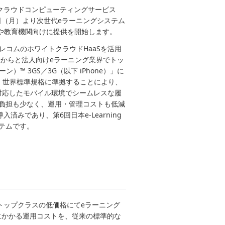
クラウドコンピューティングサービス
8日（月）より次世代eラーニングシステム
企業や教育機関向けに提供を開始します。
レコムのホワイトクラウドHaaSを活用
）からと法人向けeラーニング業界でトッ
）™ 3GS／3G（以下 iPhone）」に
 世界標準規格に準拠することにより、
に対応したモバイル環境でシームレスな履
の負担も少なく、運用・管理コストも低減
済みであり、第6回日本e-Learning
テムです。
トップクラスの低価格にてeラーニング
にかかる運用コストを、従来の標準的な