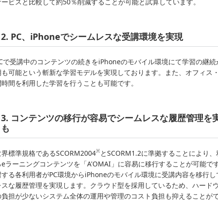
サービスと比較して約50％削減することが可能と試算しています。
2. PC、iPhoneでシームレスな受講環境を実現
PCで受講中のコンテンツの続きをiPhoneのモバイル環境にて学習の継
期も可能という斬新な学習モデルを実現しております。また、オフィス
間時間を利用した学習を行うことも可能です。
3. コンテンツの移行が容易でシームレスな履歴管理を
も
※
世界標準規格であるSCORM2004
とSCORM1.2に準拠することによ
るeラーニングコンテンツを「A'OMAI」に容易に移行することが可能
習する各利用者がPC環境からiPhoneのモバイル環境に受講内容を移行
レスな履歴管理を実現します。クラウド型を採用しているため、ハードウ
の負担が少ないシステム全体の運用や管理のコスト負担も抑えることが