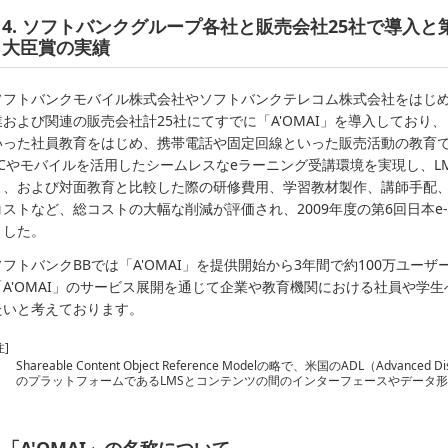
4. ソフトバンクグループ各社と販売会社25社で導入と第6
大臣賞の実績
ソフトバンクモバイル株式会社やソフトバンクテレコム株式会社をはじ
業および関連の販売会社計25社にてすでに「A'OMAI」を導入してお
いった社員教育をはじめ、携帯電話や固定回線といった販売活動の教育で
PCやモバイルを活用したシームレスなeラーニング受講環境を実現し、L
ト、および対面教育と比較した際の研修費用、学習教材製作、講師手配
コストなど、総コストの大幅な削減が評価され、2009年度の第6回日本e-L
ました。
ソフトバンクBBでは「A'OMAI」を提供開始から3年間で約100万ユー
「A'OMAI」のサービス展開を通じて企業や教育機関における社員や学
たいと考えております。
注]
Shareable Content Object Reference Modelの略で、米国のADL（Advanced
のプラットフォームであるLMSとコンテンツの間のインターフェースやデータ
「A'OMAI」の名称について