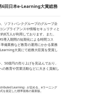
回日本e-Learning大賞総務
め、ソフトバンクグループのグループ企
り、コンプライアンスや情報セキュリティと
約8万人が利用しております。また、
MS導入期間の短期化による時間コス
、準備業務など教育の運用にかかる業務
earning大賞にて総務大臣賞を受賞し
ザー、50億円の売り上げを見込んでおり、
生への教育や営業活動などに大きく貢献し
 Distributed Learning）が定める、eラーニング
形式を規定した標準規格の最新版。