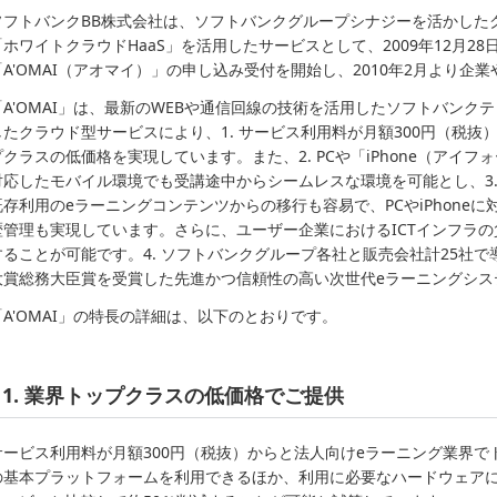
ソフトバンクBB株式会社は、ソフトバンクグループシナジーを活かした
「ホワイトクラウドHaaS」を活用したサービスとして、2009年12月2
「A'OMAI（アオマイ）」の申し込み受付を開始し、2010年2月より
「A'OMAI」は、最新のWEBや通信回線の技術を活用したソフトバンクテ
したクラウド型サービスにより、1. サービス利用料が月額300円（税抜
プクラスの低価格を実現しています。また、2. PCや「iPhone（アイフォーン
対応したモバイル環境でも受講途中からシームレスな環境を可能とし、3.
既存利用のeラーニングコンテンツからの移行も容易で、PCやiPhone
歴管理も実現しています。さらに、ユーザー企業におけるICTインフラ
することが可能です。4. ソフトバンクグループ各社と販売会社計25社で導入
大賞総務大臣賞を受賞した先進かつ信頼性の高い次世代eラーニングシス
「A'OMAI」の特長の詳細は、以下のとおりです。
1. 業界トップクラスの低価格でご提供
サービス利用料が月額300円（税抜）からと法人向けeラーニング業界で
の基本プラットフォームを利用できるほか、利用に必要なハードウェア