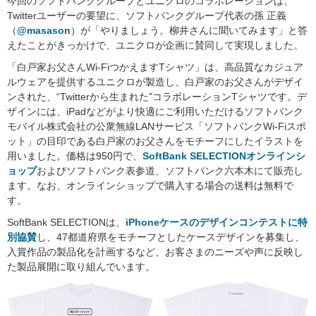
今回のソフトバンクグループとユニクロのコラボレーションは、
Twitterユーザーの要望に、ソフトバンクグループ代表の孫 正義
（
@masason
）が「やりましょう。柳井さんに聞いてみます」と答
えたことがきっかけで、ユニクロが企画に賛同して実現しました。
「白戸家お父さんWi-FiつかえますTシャツ」は、高品質なカジュア
ルウェアを提供するユニクロが製造し、白戸家のお父さんがデザイ
ンされた、“Twitterから生まれた”コラボレーションTシャツです。デ
ザインには、iPadなどがより快適にご利用いただけるソフトバンク
モバイル株式会社の公衆無線LANサービス「ソフトバンクWi-Fiスポ
ット」の目印である白戸家のお父さんをモチーフにしたイラストを
用いました。価格は950円で、
SoftBank SELECTIONオンラインシ
ョップ
およびソフトバンク表参道、ソフトバンク六本木にて販売し
ます。なお、オンラインショップで購入する場合の送料は無料で
す。
SoftBank SELECTIONは、
iPhoneケースのデザインコンテストに特
別協賛
し、47都道府県をモチーフとしたケースデザインを募集し、
入賞作品の製品化を計画するなど、お客さまのニーズや声に反映し
た製品展開に取り組んでいます。