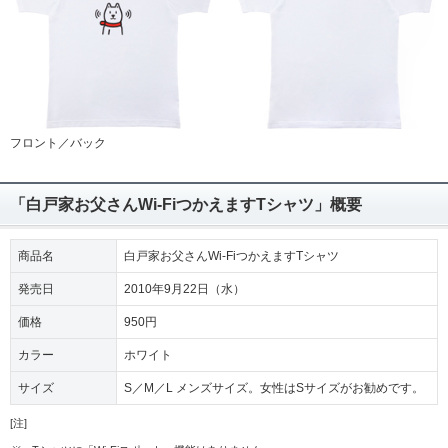
フロント／バック
「白戸家お父さんWi-FiつかえますTシャツ」概要
商品名
白戸家お父さんWi-FiつかえますTシャツ
発売日
2010年9月22日（水）
価格
950円
カラー
ホワイト
サイズ
S／M／L メンズサイズ。女性はSサイズがお勧めです。
[注]