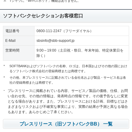
※
Tシャツに「Wi-Fiスポット」機能はありません。
ソフトバンクセレクションお客様窓口
電話番号
0800-111-2247（フリーダイヤル）
E-Mail
sbsinfo@sbb-support.jp
営業時間
9:00～19:00（土日祝・祭日、年末年始、特定休業日を
除く）
*
SOFTBANKおよびソフトバンクの名称、ロゴは、日本国およびその他の国におけ
るソフトバンク株式会社の登録商標または商標です。
*
その他、本プレスリリースに記載されている会社名および製品・サービス名は各
社の登録商標または商標です。
プレスリリースに掲載されている内容、サービス／製品の価格、仕様、お問
い合わせ先、その他の情報は、発表時点の情報です。その後予告なしに変更
となる場合があります。また、プレスリリースにおける計画、目標などはさ
まざまなリスクおよび不確実な事実により、実際の結果が予測と異なる場合
もあります。あらかじめご了承ください。
プレスリリース（旧ソフトバンクBB） 一覧