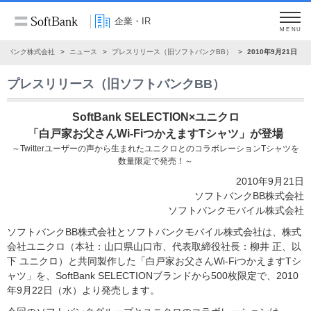
企業・IR
MENU
トバンク株式会社
ニュース
プレスリリース（旧ソフトバンクBB）
2010年9月21日
プレスリリース（旧ソフトバンクBB）
SoftBank SELECTION×ユニクロ
「白戸家お父さんWi-FiつかえますTシャツ」が登場
～Twitterユーザーの声から生まれたユニクロとのコラボレーションTシャツを
数量限定で発売！～
2010年9月21日
ソフトバンクBB株式会社
ソフトバンクモバイル株式会社
ソフトバンクBB株式会社とソフトバンクモバイル株式会社は、株式
会社ユニクロ（本社：山口県山口市、代表取締役社長：柳井 正、以
下 ユニクロ）と共同製作した「白戸家お父さんWi-FiつかえますTシ
ャツ」を、SoftBank SELECTIONブランドから500枚限定で、2010
年9月22日（水）より発売します。