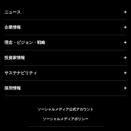
ニュース
ニュース トップ
企業情報
プレスリリース
企業情報 トップ
理念・ビジョン・戦略
お知らせ
社長メッセージ
理念・ビジョン・戦略 トップ
投資家情報
更新情報
会社概要
成長戦略「Activate AI for Society」
投資家情報 トップ
記者説明会
サステナビリティ
事業紹介
技術戦略
経営方針
ソフトバンクニュース
サステナビリティ トップ
ガバナンス
採用情報
人材戦略
IRライブラリー
トップメッセージ
社会貢献活動
採用情報 トップ
財務情報
ESG方針・体制
ソーシャルメディア公式アカウント
公開情報
新卒採用
個人投資家の皆さまへ
ソーシャルメディアポリシー
価値創造プロセス
キャリア採用
株式と社債について