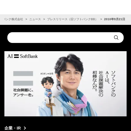
トバンク株式会社
ニュース
プレスリリース（旧ソフトバンクBB）
2010年9月21日
Conduct
Submit
a
search
企業・IR