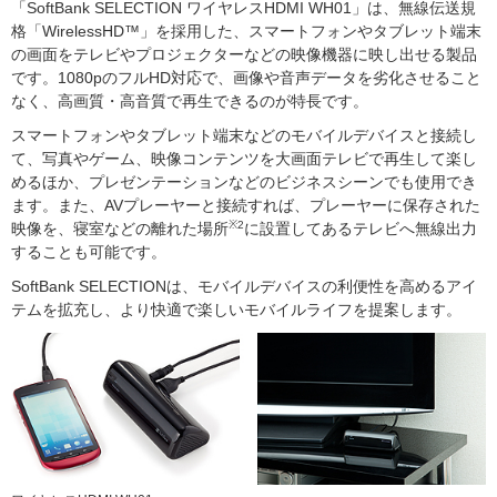
「SoftBank SELECTION ワイヤレスHDMI WH01」は、無線伝送規
格「WirelessHD™」を採用した、スマートフォンやタブレット端末
の画面をテレビやプロジェクターなどの映像機器に映し出せる製品
です。1080pのフルHD対応で、画像や音声データを劣化させること
なく、高画質・高音質で再生できるのが特長です。
スマートフォンやタブレット端末などのモバイルデバイスと接続し
て、写真やゲーム、映像コンテンツを大画面テレビで再生して楽し
めるほか、プレゼンテーションなどのビジネスシーンでも使用でき
ます。また、AVプレーヤーと接続すれば、プレーヤーに保存された
※2
映像を、寝室などの離れた場所
に設置してあるテレビへ無線出力
することも可能です。
SoftBank SELECTIONは、モバイルデバイスの利便性を高めるアイ
テムを拡充し、より快適で楽しいモバイルライフを提案します。