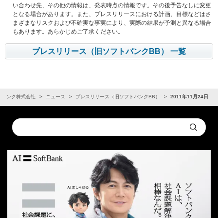
い合わせ先、その他の情報は、発表時点の情報です。その後予告なしに変更
となる場合があります。また、プレスリリースにおける計画、目標などはさ
まざまなリスクおよび不確実な事実により、実際の結果が予測と異なる場合
もあります。あらかじめご了承ください。
プレスリリース（旧ソフトバンクBB） 一覧
トバンク株式会社
ニュース
プレスリリース（旧ソフトバンクBB）
2011年11月24日
Conduct
Submit
a
search