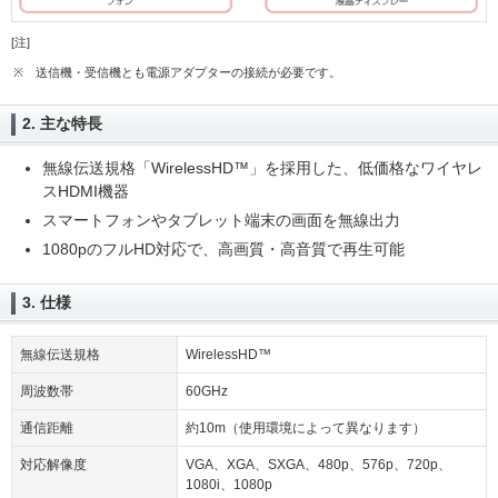
[注]
※
送信機・受信機とも電源アダプターの接続が必要です。
2. 主な特長
無線伝送規格「WirelessHD™」を採用した、低価格なワイヤレ
スHDMI機器
スマートフォンやタブレット端末の画面を無線出力
1080pのフルHD対応で、高画質・高音質で再生可能
3. 仕様
無線伝送規格
WirelessHD™
周波数帯
60GHz
通信距離
約10m（使用環境によって異なります）
対応解像度
VGA、XGA、SXGA、480p、576p、720p、
1080i、1080p