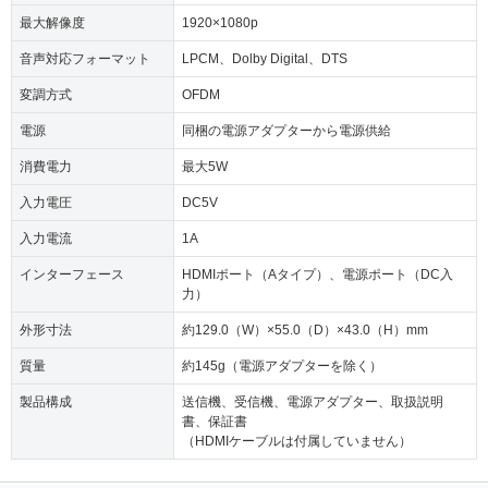
最大解像度
1920×1080p
音声対応フォーマット
LPCM、Dolby Digital、DTS
変調方式
OFDM
電源
同梱の電源アダプターから電源供給
消費電力
最大5W
入力電圧
DC5V
入力電流
1A
インターフェース
HDMIポート（Aタイプ）、電源ポート（DC入
力）
外形寸法
約129.0（W）×55.0（D）×43.0（H）mm
質量
約145g（電源アダプターを除く）
製品構成
送信機、受信機、電源アダプター、取扱説明
書、保証書
（HDMIケーブルは付属していません）