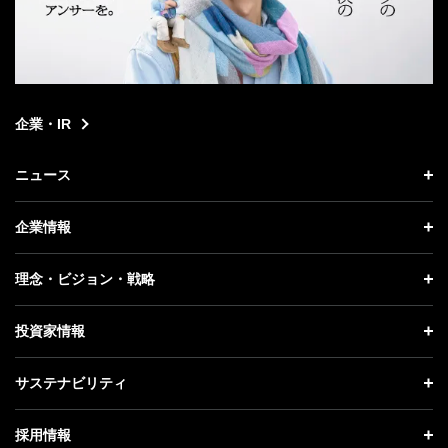
企業・IR
ニュース
ニュース トップ
企業情報
プレスリリース
企業情報 トップ
理念・ビジョン・戦略
お知らせ
社長メッセージ
理念・ビジョン・戦略 トップ
投資家情報
更新情報
会社概要
成長戦略「Activate AI for Society」
投資家情報 トップ
記者説明会
サステナビリティ
事業紹介
技術戦略
経営方針
ソフトバンクニュース
サステナビリティ トップ
ガバナンス
採用情報
人材戦略