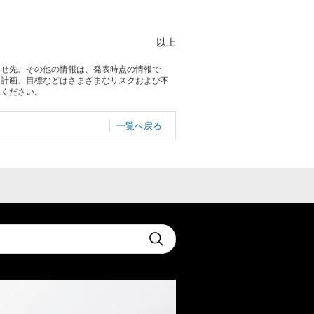
以上
わせ先、その他の情報は、発表時点の情報で
る計画、目標などはさまざまなリスクおよび不
承ください。
一覧へ戻る
t
Submit