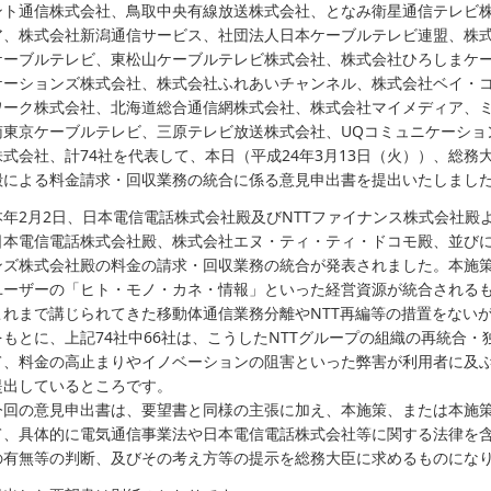
ント通信株式会社、鳥取中央有線放送株式会社、となみ衛星通信テレビ
ア、株式会社新潟通信サービス、社団法人日本ケーブルテレビ連盟、株
ケーブルテレビ、東松山ケーブルテレビ株式会社、株式会社ひろしまケ
ケーションズ株式会社、株式会社ふれあいチャンネル、株式会社ベイ・
ワーク株式会社、北海道総合通信網株式会社、株式会社マイメディア、
南東京ケーブルテレビ、三原テレビ放送株式会社、UQコミュニケーショ
株式会社、計74社を代表して、本日（平成24年3月13日（火））、総務
殿による料金請求・回収業務の統合に係る意見申出書を提出いたしまし
本年2月2日、日本電信電話株式会社殿及びNTTファイナンス株式会社殿
日本電信電話株式会社殿、株式会社エヌ・ティ・ティ・ドコモ殿、並び
ンズ株式会社殿の料金の請求・回収業務の統合が発表されました。本施策は
ユーザーの「ヒト・モノ・カネ・情報」といった経営資源が統合される
これまで講じられてきた移動体通信業務分離やNTT再編等の措置をない
をもとに、上記74社中66社は、こうしたNTTグループの組織の再統合
て、料金の高止まりやイノベーションの阻害といった弊害が利用者に及ぶ
提出しているところです。
今回の意見申出書は、要望書と同様の主張に加え、本施策、または本施
て、具体的に電気通信事業法や日本電信電話株式会社等に関する法律を
の有無等の判断、及びその考え方等の提示を総務大臣に求めるものにな