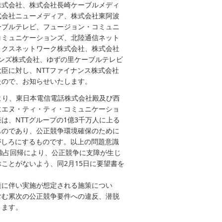
株式会社、株式会社長崎ケーブルメディ
式会社ニューメディア、株式会社東阿波
ーブルテレビ、フュージョン・コミュニ
コミュニケーションズ、北陸通信ネット
ミクスネットワーク株式会社、株式会社
ンズ株式会社、ゆずの里ケーブルテレビ
大臣に対し、NTTファイナンス株式会社
たので、お知らせいたします。
より、東日本電信電話株式会社殿及び西
にエヌ・ティ・ティ・コミュニケーショ
、NTTグループの1億3千万人に上る
ものであり、公正競争環境確保のために
がしろにするものです。以上の問題意識
・独占回帰により、公正競争に支障が生じ
ことがないよう、同2月15日に要望書を
策に伴い実施が想定される施策につい
含む累次の公正競争要件への違反、潜脱
ります。