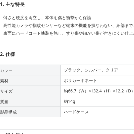
1. 主な特長
薄さと硬度を両立し、本体を傷と衝撃から保護
高性能カメラや指紋センサーなど端末の機能を損なわない、細部まで
表面にハードコート塗装を施し、すり傷や細かい傷が付きにくい仕上
2. 仕様
ブラック、シルバー、クリア
カラー
ポリカーボネート
素材
約66.7（W）×132.4（H）×12.2（
サイズ
約14g
質量
ハードケース
製品構成