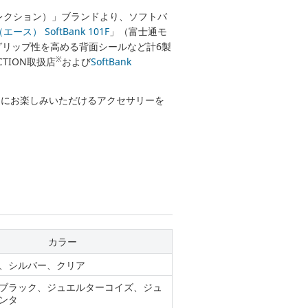
ンクセレクション）」ブランドより、ソフトバ
エース） SoftBank 101F
」（富士通モ
リップ性を高める背面シールなど計6製
※
CTION取扱店
および
SoftBank
り快適にお楽しみいただけるアクセサリーを
カラー
、シルバー、クリア
ブラック、ジュエルターコイズ、ジュ
ンタ