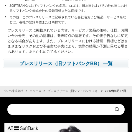
SOFTBANKおよびソフトバンクの名称、ロゴは、日本国およびその他の国におけ
るソフトバンク株式会社の登録商標または商標です。
その他、このプレスリリースに記載されている会社名および製品・サービス名な
どは、各社の登録商標または商標です。
プレスリリースに掲載されている内容、サービス／製品の価格、仕様、お問
い合わせ先、その他の情報は、発表時点の情報です。その後予告なしに変更
となる場合があります。また、プレスリリースにおける計画、目標などはさ
まざまなリスクおよび不確実な事実により、実際の結果が予測と異なる場合
もあります。あらかじめご了承ください。
プレスリリース（旧ソフトバンクBB） 一覧
トバンク株式会社
ニュース
プレスリリース（旧ソフトバンクBB）
2012年8月27日
Conduct
Submit
a
search