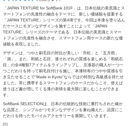
「JAPAN TEXTURE for SoftBank 101F」は、日本伝統の美意識とス
マートフォンの先進性の融合をテーマに、新しい価値観を提案する
「JAPAN TEXTURE」シリーズの第4弾です。今回は本漆を塗り込ん
だケースにモダンなデザインを施すことによって「JAPAN
TEXTURE」シリーズのテーマである、日本伝統の美意識とスマー
トフォンの先進性を融合させ、スマートフォン用ケースの新たな価
値観を表現しました。
デザインは、つやと刷毛目の対比が美しい「市松」と「五月雨」
「渦」、また、和紙と石目、漆それぞれの質感を楽しめる「和紙石
目」の全4種類7アイテムをラインアップし、京漆器の職人が一つ一
つこだわりを持って刷毛目付けを施し、本漆特有のつやや質感を引
き立たせることで“Made in Kyoto”ならではの特別な高級感を持たせ
ました。常に携帯するスマートフォンのケースだからこそ、使えば
使うほど趣が増してくる漆の表情を最大限に楽しむことができま
す。
SoftBank SELECTIONは、日本の伝統的な技術に裏打ちされた確か
な品質と、シンプルかつモダンなデザインを兼ね備えた、品質にこ
だわりを持ったモバイルアクセサリーを展開していきます。
[注]