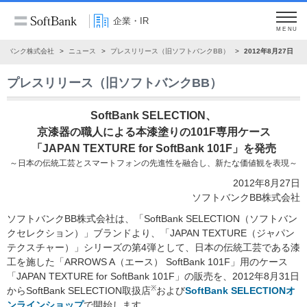
企業・IR
MENU
トバンク株式会社
ニュース
プレスリリース（旧ソフトバンクBB）
2012年8月27日
プレスリリース（旧ソフトバンクBB）
SoftBank SELECTION、
京漆器の職人による本漆塗りの101F専用ケース
「JAPAN TEXTURE for SoftBank 101F」を発売
～日本の伝統工芸とスマートフォンの先進性を融合し、新たな価値観を表現～
2012年8月27日
ソフトバンクBB株式会社
ソフトバンクBB株式会社は、「SoftBank SELECTION（ソフトバン
クセレクション）」ブランドより、「JAPAN TEXTURE（ジャパン
テクスチャー）」シリーズの第4弾として、日本の伝統工芸である漆
工を施した「ARROWS A（エース） SoftBank 101F」用のケース
「JAPAN TEXTURE for SoftBank 101F」の販売を、2012年8月31日
※
からSoftBank SELECTION取扱店
および
SoftBank SELECTIONオ
ンラインショップ
で開始します。