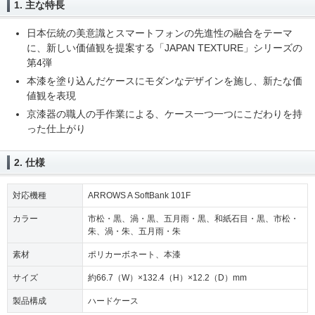
1. 主な特長
日本伝統の美意識とスマートフォンの先進性の融合をテーマ
に、新しい価値観を提案する「JAPAN TEXTURE」シリーズの
第4弾
本漆を塗り込んだケースにモダンなデザインを施し、新たな価
値観を表現
京漆器の職人の手作業による、ケース一つ一つにこだわりを持
った仕上がり
2. 仕様
対応機種
ARROWS A SoftBank 101F
カラー
市松・黒、渦・黒、五月雨・黒、和紙石目・黒、市松・
朱、渦・朱、五月雨・朱
素材
ポリカーボネート、本漆
サイズ
約66.7（W）×132.4（H）×12.2（D）mm
製品構成
ハードケース